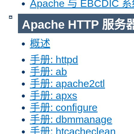
Apache 与 EBCDIC 
Apache HTTP 
概述
手册: httpd
手册: ab
手册: apache2ctl
手册: apxs
手册: configure
手册: dbmmanage
手册: htcacheclean