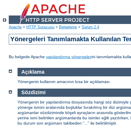
Apache
>
HTTP Sunucusu
>
Belgeleme
>
Sürüm 2.4
Yönergeleri Tanımlamakta Kullanılan Te
Bu belgede Apache
yapılandırma yönergeler
ini tanımlamakta kulla
Açıklama
Yönergenin kullanım amacının kısa bir açıklaması.
Sözdizimi
Yönergenin bir yapılandırma dosyasında hangi söz dizimiyle gö
yönerge ismini aralarında boşluklar bırakılmış bir dizi argüman 
argümanlar sözdiziminde köşeli ayraçların arasında gösterilmiş
yerine ismi belirtilen argümanlarda bu isimler
eğik
yazılırken, 
bu durum son argümanı takibeden “...” ile belirtilmiştir.