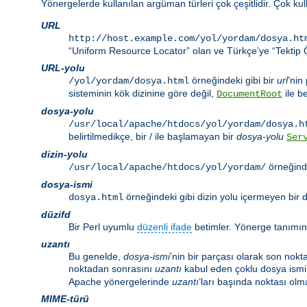
Yönergelerde kullanılan argüman türleri çok çeşitlidir. Çok ku
URL
http://host.example.com/yol/yordam/dosya.ht
“Uniform Resource Locator” olan ve Türkçe’ye “Tektip Ö
URL-yolu
örneğindeki gibi bir
url
’nin
/yol/yordam/dosya.html
sisteminin kök dizinine göre değil,
ile be
DocumentRoot
dosya-yolu
/usr/local/apache/htdocs/yol/yordam/dosya.h
belirtilmedikçe, bir / ile başlamayan bir
dosya-yolu
Ser
dizin-yolu
örneğinde
/usr/local/apache/htdocs/yol/yordam/
dosya-ismi
örneğindeki gibi dizin yolu içermeyen bir d
dosya.html
düzifd
Bir Perl uyumlu
düzenli ifade
betimler. Yönerge tanımı
uzantı
Bu genelde,
dosya-ismi
’nin bir parçası olarak son nokt
noktadan sonrasını
uzantı
kabul eden çoklu dosya ismi 
Apache yönergelerinde
uzantı
’ları başında noktası olma
MIME-türü