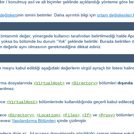
bir / konulmuş asıl ve alt biçimler şeklinde açıklandığı yönteme göre beli
değişkeni
nin ismini betimler. Daha ayrıntılı bilgi için
ortam değişkenleri 
öntanımlı değer, yönergede kullanıcı tarafından belirtilmediği halde Apac
er yoksa bu bölümde bu durum “
Yok
” şeklinde belirtilir. Burada belirtile
an değerle aynı olmasının gerekmediğine dikkat ediniz.
ru kabul edildiği aşağıdaki değerlerin virgül ayraçlı bir listesi halinde
ırma dosyalarında
ve
bölümleri
dışında
<VirtualHost>
<Directory>
erilmez.
dece
bölümlerinde kullanıldığında geçerli kabul edileceğin
<VirtualHost>
dece
,
,
,
ve
bölümleri
<Directory>
<Location>
<Files>
<If>
<Proxy>
rçevesi
Yapılandırma Bölümleri
içinde çizilmiştir.
adece dizin içi
dosyalarında görüldüğü zaman işleme sokulu
.htaccess