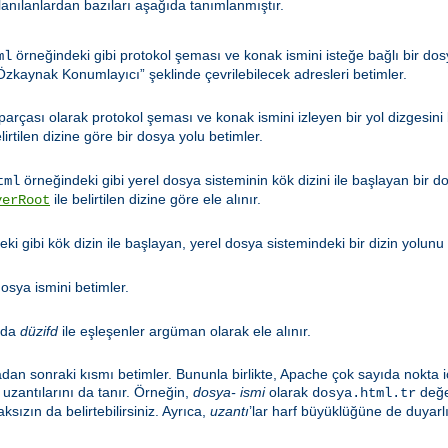
llanılanlardan bazıları aşağıda tanımlanmıştır.
örneğindeki gibi protokol şeması ve konak ismini isteğe bağlı bir dosy
ml
zkaynak Konumlayıcı” şeklinde çevrilebilecek adresleri betimler.
 parçası olarak protokol şeması ve konak ismini izleyen bir yol dizgesini
lirtilen dizine göre bir dosya yolu betimler.
örneğindeki gibi yerel dosya sisteminin kök dizini ile başlayan bir d
tml
ile belirtilen dizine göre ele alınır.
verRoot
ki gibi kök dizin ile başlayan, yerel dosya sistemindeki bir dizin yolunu 
osya ismini betimler.
nda
düzifd
ile eşleşenler argüman olarak ele alınır.
adan sonraki kısmı betimler. Bununla birlikte, Apache çok sayıda nokta i
uzantılarını da tanır. Örneğin,
dosya- ismi
olarak
değer
dosya.html.tr
ksızın da belirtebilirsiniz. Ayrıca,
uzantı
’lar harf büyüklüğüne de duyarlı 