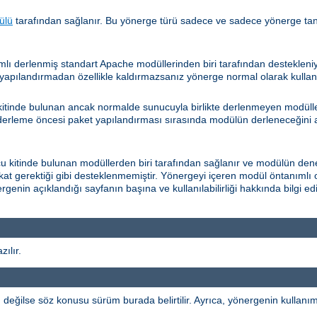
ülü
tarafından sağlanır. Bu yönerge türü sadece ve sadece yönerge ta
lı derlenmiş standart Apache modüllerinden biri tarafından desteklen
apılandırmadan özellikle kaldırmazsanız yönerge normal olarak kullanıla
itinde bulunan ancak normalde sunucuyla birlikte derlenmeyen modüller
 derleme öncesi paket yapılandırması sırasında modülün derleneceğini a
kitinde bulunan modüllerden biri tarafından sağlanır ve modülün dene
fakat gerektiği gibi desteklenmemiştir. Yönergeyi içeren modül öntanımlı 
rgenin açıklandığı sayfanın başına ve kullanılabilirliği hakkında bilgi 
ılır.
ğilse söz konusu sürüm burada belirtilir. Ayrıca, yönergenin kullanımı b