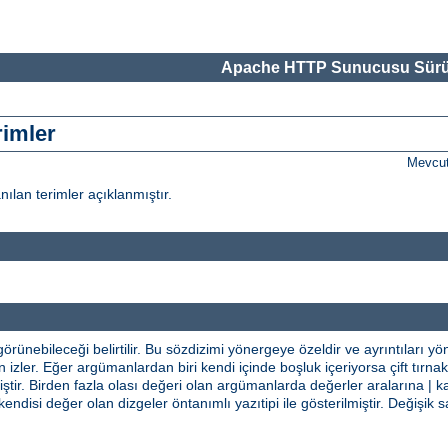
Apache HTTP Sunucusu Sürü
rimler
Mevcut
nılan terimler açıklanmıştır.
rünebileceği belirtilir. Bu sözdizimi yönergeye özeldir ve ayrıntıları y
izler. Eğer argümanlardan biri kendi içinde boşluk içeriyorsa çift tırnak i
tir. Birden fazla olası değeri olan argümanlarda değerler aralarına | ka
kendisi değer olan dizgeler öntanımlı yazıtipi ile gösterilmiştir. Değiş