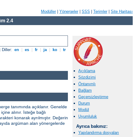
Modüller
|
Yönergeler
|
SSS
|
Terimler
|
Site Haritası
m 2.4
 Diller:
en
|
es
|
fr
|
ja
|
ko
|
tr
Açıklama
Sözdizimi
Öntanımlı
Bağlam
Geçersizleştirme
Durum
önerge tanımında açıklanır. Genelde
Modül
çine alınır. İsteğe bağlı
Uyumluluk
rakteri konarak ayrılmıştır. Değerin
ik sayıda argüman alan yönergelerde
Ayrıca bakınız:
Yapılandırma dosyaları