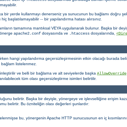
mayabilir.
başka bir yerde kullanmayı denerseniz ya sunucunun bu bağlamı doğru şe
 başlatılamayabilir -- bir yapılandırma hatası alırsınız.
lamların tamamına mantıksal VEYA uygulanarak bulunur. Başka bir deyişl
 yönerge
dosyasında ve
dosyalarında,
apache2.conf
.htaccess
<Dir
ken hangi yapılandırma geçersizleşirmesinin etkin olacağı burada belir
r bağlam listelenmez.
nleştirilir ve belli bir bağlama ve alt seviyelerde başka
AllowOverride
labilecek tüm olası geçersizleştirme isimleri belirtilir.
nu belirtir. Başka bir deyişle, yönergeye ve işlevselliğine erişim kaz
 belirtir. Bu özniteliğin olası değerleri şunlardır:
stelenmişse bu, yönergenin Apache HTTP sunucusunun en iç kısımlarını