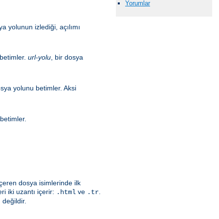
Yorumlar
a yolunun izlediği, açılımı
 betimler.
url-yolu
, bir dosya
osya yolunu betimler. Aksi
betimler.
çeren dosya isimlerinde ilk
i iki uzantı içerir:
ve
.
.html
.tr
değildir.