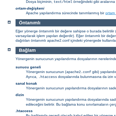
Dosya biçiminin,
örneğindeki gibi aralarına 
text/html
ortam-değişkeni
Apache yapılandırma sürecinde tanımlanmış bir
ortam 
Öntanımlı
Eğer yönerge öntanımlı bir değere sahipse o burada belirtilir (
varsayılarak işlem yapılan değerdir). Eğer öntanımlı bir değ
dağıtılan öntanımlı apache2.conf içindeki yönergede kullanıl
Bağlam
Yönergenin sunucunun yapılandırma dosyalarının nerelerinde meş
sunucu geneli
Yönergenin sunucunun (
gibi) yapıland
apache2.conf
Ayrıca,
dosyalarında bulunmasına da izin v
.htaccess
sanal konak
Yönergenin sunucunun yapılandırma dosyalarının sa
dizin
Yönergenin sunucunun yapılandırma dosyalarında sa
edileceğini belirtir. Bu bağlama konu sınırlamaların çe
.htaccess
Bu bağlamda geçerli olacağı kabul edilen bir yönerge s