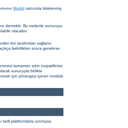
nımının
Modül
satırında listelenmiş
iyor demektir. Bu nedenle sunucuyu
bilir olacaktır.
den biri tarafından sağlanır.
çıkça belirttikten sonra gerekirse
nmesi tamamen sizin insiyatifinize
olarak sunucuyla birlikte
edinmek için yönergeyi içeren modüle
elli platformlarla sınırlıysa