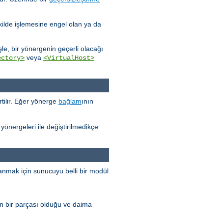
kilde işlemesine engel olan ya da
e, bir yönergenin geçerli olacağı
veya
ectory>
<VirtualHost>
tilir. Eğer yönerge
bağlam
ının
yönergeleri ile değiştirilmedikçe
anmak için sunucuyu belli bir modül
n bir parçası olduğu ve daima