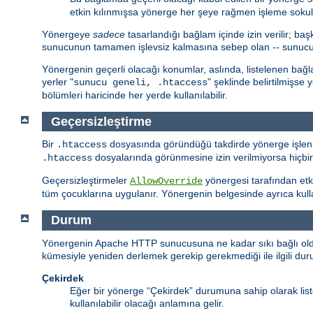
etkin kılınmışsa yönerge her şeye rağmen işleme sokul
Yönergeye
sadece
tasarlandığı bağlam içinde izin verilir; 
sunucunun tamamen işlevsiz kalmasına sebep olan -- sunucu hiç
Yönergenin geçerli olacağı konumlar, aslında, listelenen bağ
yerler "
" şeklinde belirtilmişse
sunucu geneli, .htaccess
bölümleri haricinde her yerde kullanılabilir.
Geçersizleştirme
Bir
dosyasında göründüğü takdirde yönerge işlenir
.htaccess
dosyalarında görünmesine izin verilmiyorsa hiçbi
.htaccess
Geçersizleştirmeler
yönergesi tarafından etki
AllowOverride
tüm çocuklarına uygulanır. Yönergenin belgesinde ayrıca kullanı
Durum
Yönergenin Apache HTTP sunucusuna ne kadar sıkı bağlı olduğu
kümesiyle yeniden derlemek gerekip gerekmediği ile ilgili durumu
Çekirdek
Eğer bir yönerge “Çekirdek” durumuna sahip olarak li
kullanılabilir olacağı anlamına gelir.