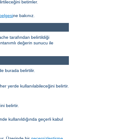
rtileceğini betimler.
belgesi
ne bakınız.
he tarafından belirtildiği
n öntanımlı değerin sunucu ile
 burada belirtilir.
her yerde kullanılabileceğini belirtir.
i belirtir.
nde kullanıldığında geçerli kabul
r. Üzerinde bir
geçersizleştirme