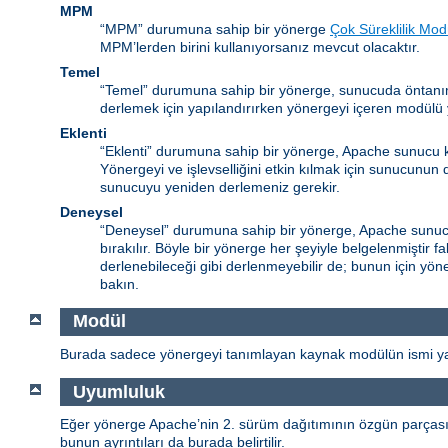
MPM
“MPM” durumuna sahip bir yönerge
Çok Süreklilik Mod
MPM’lerden birini kullanıyorsanız mevcut olacaktır.
Temel
“Temel” durumuna sahip bir yönerge, sunucuda öntanım
derlemek için yapılandırırken yönergeyi içeren modülü y
Eklenti
“Eklenti” durumuna sahip bir yönerge, Apache sunucu k
Yönergeyi ve işlevselliğini etkin kılmak için sunucunun
sunucuyu yeniden derlemeniz gerekir.
Deneysel
“Deneysel” durumuna sahip bir yönerge, Apache sunucu 
bırakılır. Böyle bir yönerge her şeyiyle belgelenmiştir 
derlenebileceği gibi derlenmeyebilir de; bunun için yöne
bakın.
Modül
Burada sadece yönergeyi tanımlayan kaynak modülün ismi yaz
Uyumluluk
Eğer yönerge Apache’nin 2. sürüm dağıtımının özgün parçası de
bunun ayrıntıları da burada belirtilir.