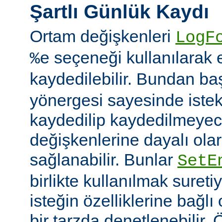
Şartlı Günlük Kaydı
Ortam değişkenleri
LogF
seçeneği kullanılarak 
%e
kaydedilebilir. Bundan b
yönergesi sayesinde istek
kaydedilip kaydedilmeye
değişkenlerine dayalı olar
sağlanabilir. Bunlar
SetE
birlikte kullanılmak sureti
isteğin özelliklerine bağl
bir tarzda denetlenebilir.