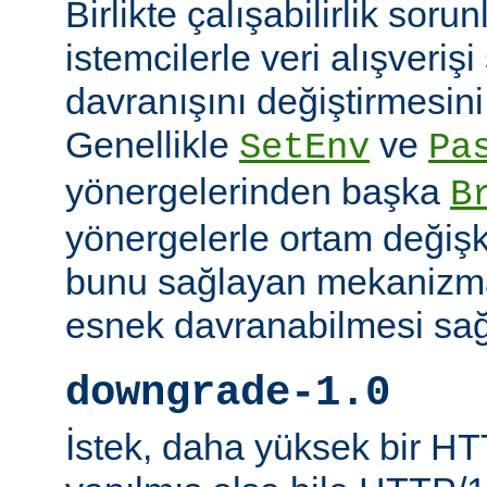
Birlikte çalışabilirlik soru
istemcilerle veri alışverişi
davranışını değiştirmesini 
Genellikle
ve
SetEnv
Pa
yönergelerinden başka
B
yönergelerle ortam değişk
bunu sağlayan mekanizmal
esnek davranabilmesi sağl
downgrade-1.0
İstek, daha yüksek bir HT