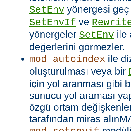
yönergesi geç ça
SetEnv
ve
SetEnvIf
Rewrit
yönergeler
ile
SetEnv
değerlerini görmezler.
ile di
mod_autoindex
oluşturulması veya bir
için yol aranması gibi b
sunucu yol araması yap
özgü ortam değişkenleri
tarafından miras alınM
modülü