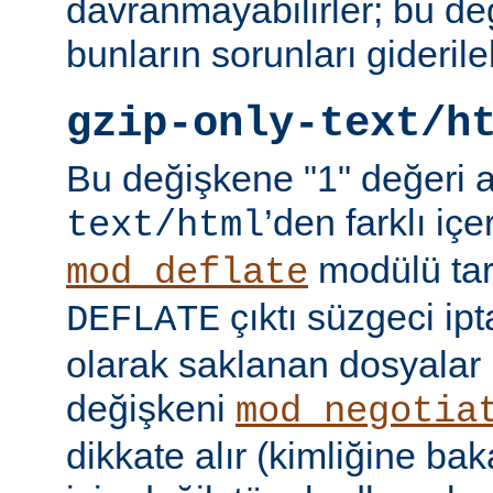
davranmayabilirler; bu d
bunların sorunları giderileb
gzip-only-text/h
Bu değişkene "1" değeri 
’den farklı içer
text/html
modülü tar
mod_deflate
çıktı süzgeci ipta
DEFLATE
olarak saklanan dosyalar 
değişkeni
mod_negotia
dikkate alır (kimliğine ba