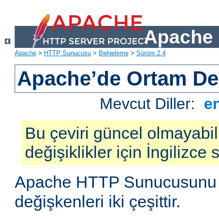
Apache 
Apache
>
HTTP Sunucusu
>
Belgeleme
>
Sürüm 2.4
Apache’de Ortam Değ
Mevcut Diller:
e
Bu çeviri güncel olmayabil
değişiklikler için İngilizce
Apache HTTP Sunucusunu e
değişkenleri iki çeşittir.