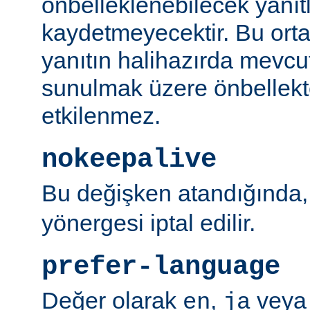
önbelleklenebilecek yanıtl
kaydetmeyecektir. Bu orta
yanıtın halihazırda mevcut
sunulmak üzere önbellekt
etkilenmez.
nokeepalive
Bu değişken atandığında
yönergesi iptal edilir.
prefer-language
Değer olarak
,
vey
en
ja