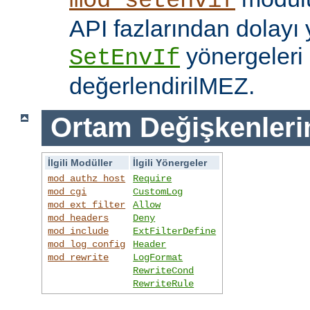
mod_setenvif
API fazlarından dolayı y
yönergeleri 
SetEnvIf
değerlendirilMEZ.
Ortam Değişkenleri
İlgili Modüller
İlgili Yönergeler
mod_authz_host
Require
mod_cgi
CustomLog
mod_ext_filter
Allow
mod_headers
Deny
mod_include
ExtFilterDefine
mod_log_config
Header
mod_rewrite
LogFormat
RewriteCond
RewriteRule