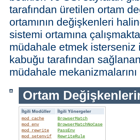
tarafından üretilen ortam de
ortamının değişkenleri haline
sistemi ortamına çalışmakt
müdahale etmek isterseniz i
kabuğu tarafından sağlanan
müdahale mekanizmalarını k
Ortam Değişkenleri
İlgili Modüller
İlgili Yönergeler
mod_cache
BrowserMatch
mod_env
BrowserMatchNoCase
mod_rewrite
PassEnv
mod_setenvif
RewriteRule