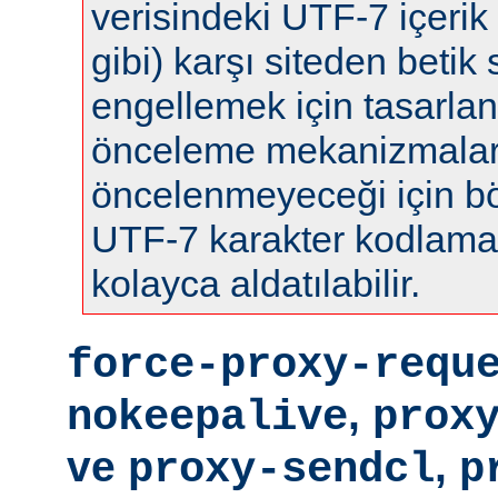
verisindeki UTF-7 içerik 
gibi) karşı siteden betik s
engellemek için tasarla
önceleme mekanizmalar
öncelenmeyeceği için böy
UTF-7 karakter kodlamas
kolayca aldatılabilir.
force-proxy-requ
,
nokeepalive
prox
ve
,
proxy-sendcl
p