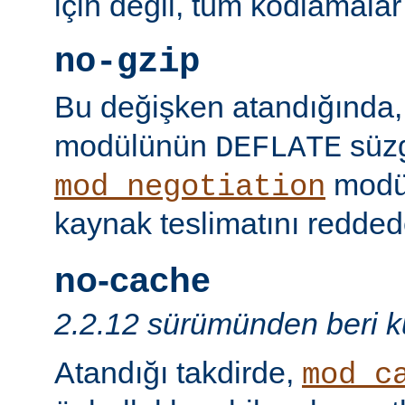
için değil, tüm kodlamalar
no-gzip
Bu değişken atandığında
modülünün
süzg
DEFLATE
modü
mod_negotiation
kaynak teslimatını redded
no-cache
2.2.12 sürümünden beri ku
Atandığı takdirde,
mod_c