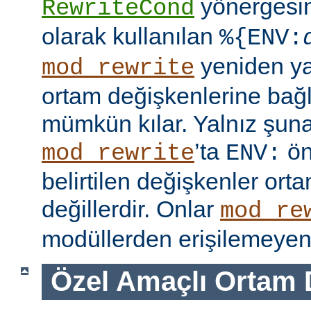
yönergesi
RewriteCond
olarak kullanılan
%{ENV:
yeniden y
mod_rewrite
ortam değişkenlerine bağl
mümkün kılar. Yalnız şuna
’ta
ön
mod_rewrite
ENV:
belirtilen değişkenler ort
değillerdir. Onlar
mod_re
modüllerden erişilemeyen 
Özel Amaçlı Ortam 