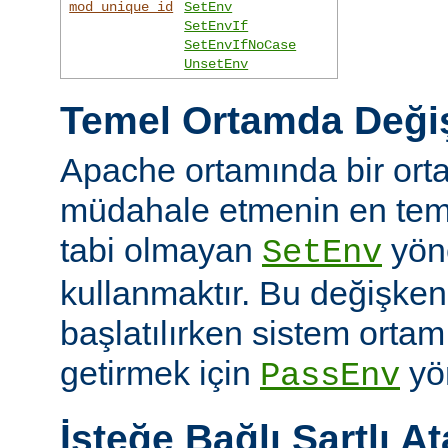
mod_unique_id
SetEnv
SetEnvIf
SetEnvIfNoCase
UnsetEnv
Temel Ortamda Değiş
Apache ortamında bir ort
müdahale etmenin en teme
tabi olmayan
yön
SetEnv
kullanmaktır. Bu değişken
başlatılırken sistem ortam
getirmek için
yön
PassEnv
İsteğe Bağlı Şartlı A