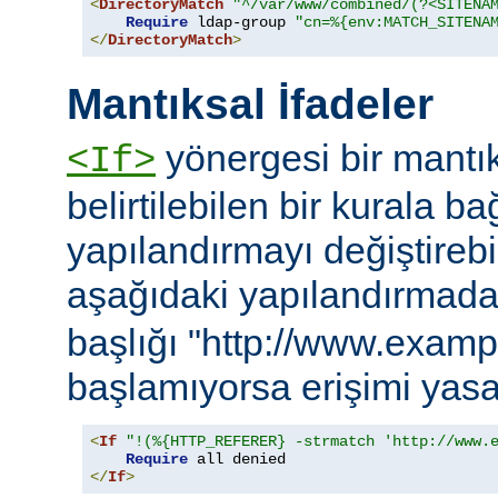
<
DirectoryMatch
"^/var/www/combined/(?<SITENA
Require
 ldap-group 
"cn=%{env:MATCH_SITENA
</
DirectoryMatch
>
Mantıksal İfadeler
yönergesi bir mantık
<If>
belirtilebilen bir kurala ba
yapılandırmayı değiştirebil
aşağıdaki yapılandırmad
başlığı "http://www.examp
başlamıyorsa erişimi yasa
<
If
"!(%{HTTP_REFERER} -strmatch 'http://www.
Require
</
If
>