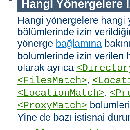
Hangi Yönergelere İ
Hangi yönergelere hangi 
bölümlerinde izin verildiğ
yönerge
bağlamına
bakın
bölümlerinde izin verilen
olarak ayrıca
<Director
,
<FilesMatch>
<Locat
,
<LocationMatch>
<Pr
bölümlerin
<ProxyMatch>
Yine de bazı istisnai duru