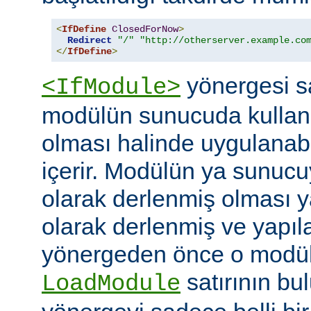
<
IfDefine
ClosedForNow
>
Redirect
"/"
"http://otherserver.example.co
</
IfDefine
>
yönergesi sa
<IfModule>
modülün sunucuda kullanı
olması halinde uygulanab
içerir. Modülün ya sunucuy
olarak derlenmiş olması 
olarak derlenmiş ve yapı
yönergeden önce o modüle 
satırının bu
LoadModule