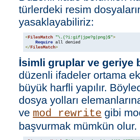
türlerdeki resim dosyaları
yasaklayabiliriz:
<
FilesMatch
"\.(?i:gif|jpe?g|png)$"
>
Require
</
FilesMatch
>
İsimli gruplar ve geriye
düzenli ifadeler ortama ekl
büyük harfli yapılır. Böyl
dosya yolları elemanları
ve
gibi mo
mod_rewrite
başvurmak mümkün olur.