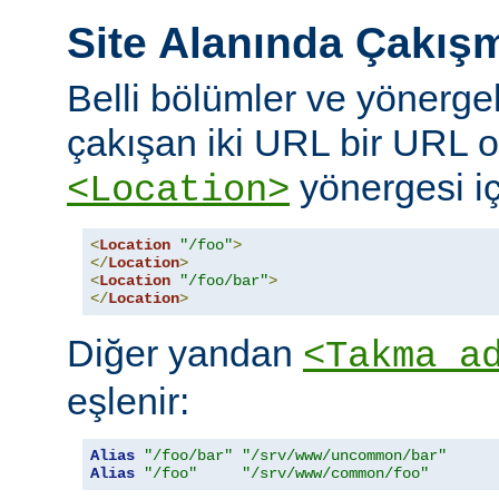
Site Alanında Çakış
Belli bölümler ve yönergel
çakışan iki URL bir URL ol
yönergesi iç
<Location>
<
Location
"/foo"
>
</
Location
>
<
Location
"/foo/bar"
>
</
Location
>
Diğer yandan
<Takma a
eşlenir:
Alias
"/foo/bar"
"/srv/www/uncommon/bar"
Alias
"/foo"
"/srv/www/common/foo"