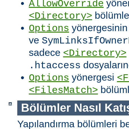
yöner
AllowOverride
bölümler
<Directory>
yönergesini
Options
ve
SymLinksIfOwner
sadece
<Directory>
dosyalarınd
.htaccess
yönergesi
Options
<F
bölüml
<FilesMatch>
Bölümler Nasıl Katışt
Yapılandırma bölümleri bell