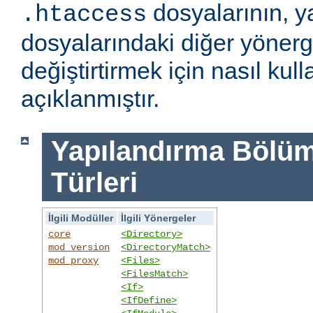
dosyalarının, y
.htaccess
dosyalarındaki diğer yönerge
değiştirtirmek için nasıl kull
açıklanmıştır.
Yapılandırma Bölümü
Türleri
İlgili Modüller
İlgili Yönergeler
core
<Directory>
mod_version
<DirectoryMatch>
mod_proxy
<Files>
<FilesMatch>
<If>
<IfDefine>