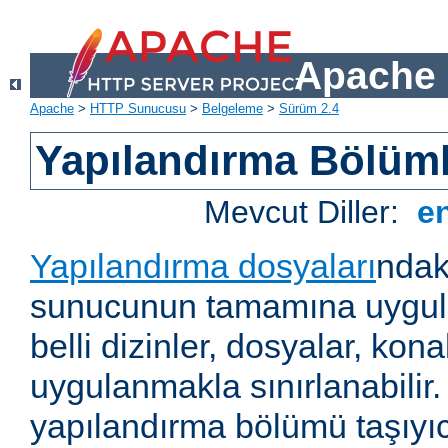
Apache 
Apache
>
HTTP Sunucusu
>
Belgeleme
>
Sürüm 2.4
Yapılandırma Bölüml
Mevcut Diller:
e
Yapılandırma dosyaları
ndak
sunucunun tamamına uygul
belli dizinler, dosyalar, ko
uygulanmakla sınırlanabilir
yapılandırma bölümü taşıyıc