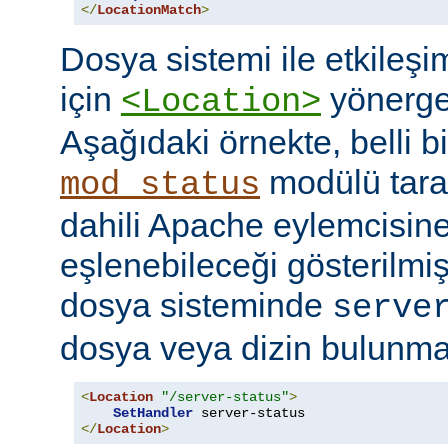
</
LocationMatch
>
Dosya sistemi ile etkileş
için
yönerges
<Location>
Aşağıdaki örnekte, belli b
modülü tara
mod_status
dahili Apache eylemcisine
eşlenebileceği gösterilmişt
dosya sisteminde
serve
dosya veya dizin bulunması
<
Location
"/server-status"
>
SetHandler
</
Location
>