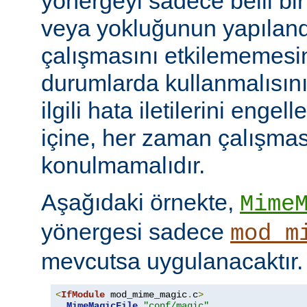
yönergeyi sadece belli bi
veya yokluğunun yapılan
çalışmasını etkilememesini
durumlarda kullanmalısını
ilgili hata iletilerini engel
içine, her zaman çalışmas
konulmamalıdır.
Aşağıdaki örnekte,
Mime
yönergesi sadece
mod_m
mevcutsa uygulanacaktır.
<
IfModule
 mod_mime_magic
.
c
>
MimeMagicFile
"conf/magic"