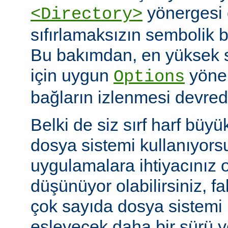
yönergesi 
<Directory>
sıfırlamaksızın sembolik ba
Bu bakımdan, en yüksek 
için uygun
yöner
Options
bağların izlenmesi devredış
Belki de siz sırf harf büyü
dosya sistemi kullanıyors
uygulamalara ihtiyacınız 
düşünüyor olabilirsiniz, fa
çok sayıda dosya sistem
eşleyecek daha bir sürü 