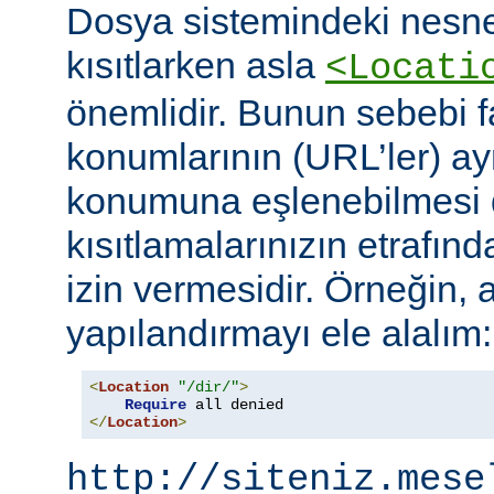
Dosya sistemindeki nesne
kısıtlarken asla
<Locati
önemlidir. Bunun sebebi fa
konumlarının (URL’ler) ay
konumuna eşlenebilmesi d
kısıtlamalarınızın etrafın
izin vermesidir. Örneğin, 
yapılandırmayı ele alalım:
<
Location
"/dir/"
>
Require
</
Location
>
http://siteniz.mese