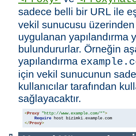
sadece belli bir URL ile 
vekil sunucusu üzerinden e
uygulanan yapılandırma y
bulundururlar. Örneğin aş
yapılandırma
example.c
için vekil sunucunun sad
kullanıcılar tarafından kul
sağlayacaktır.
<
Proxy
"http://www.example.com/*"
>
Require
 host bizimki
.
example
.
</
Proxy
>