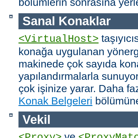
bölümlerin sonrasına yerleş
Sanal Konaklar
taşıyıcıs
<VirtualHost>
konağa uygulanan yönerge
makinede çok sayıda konağ
yapılandırmalarla sunuyor
çok işinize yarar. Daha faz
Konak Belgeleri
bölümüne
Vekil
ve
<Proxy>
<ProxyMat