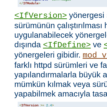
</
IfModule
>
yönergesi 
<IfVersion>
sürümünün çalıştırılması 
uygulanabilecek yönergele
dışında
ve
<IfDefine>
yönergeleri gibidir.
mod_v
farklı httpd sürümleri ve fa
yapılandırmalarla büyük a
mümkün kılmak veya sür
yapabilmek amacıyla tasar
<
IfVersion
>=
2.4
>