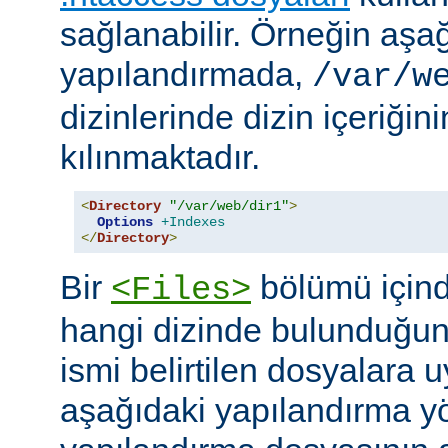
sağlanabilir. Örneğin aşa
yapılandırmada,
/var/w
dizinlerinde dizin içeriğin
kılınmaktadır.
<
Directory
"/var/web/dir1"
>
Options
+Indexes
</
Directory
>
Bir
bölümü içind
<Files>
hangi dizinde bulunduğun
ismi belirtilen dosyalara 
aşağıdaki yapılandırma y