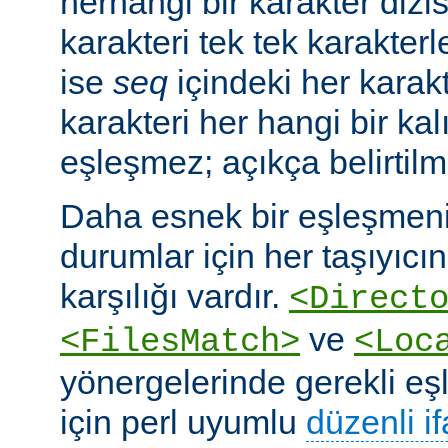
herhangi bir karakter dizis
karakteri tek tek karakterle
ise
seq
içindeki her karakte
karakteri her hangi bir kalı
eşleşmez; açıkça belirtilm
Daha esnek bir eşleşmeni
durumlar için her taşıyıcın
karşılığı vardır.
<Direct
ve
<FilesMatch>
<Loc
yönergelerinde gerekli e
için perl uyumlu
düzenli i