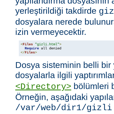
yapılandırma dosyasının
yerleştirildiği takdirde
giz
dosyalara nerede bulunur
izin vermeyecektir.
<
Files
"gizli.html"
>
Require
</
Files
>
Dosya sisteminin belli bir 
dosyalarla ilgili yaptırımla
bölümleri bi
<Directory>
Örneğin, aşağıdaki yapıl
/var/web/dir1/gizli