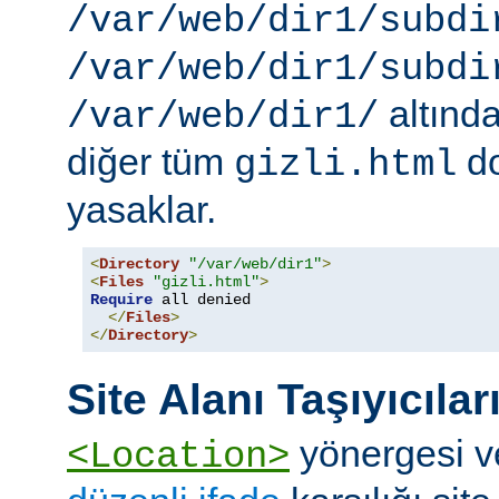
/var/web/dir1/subdi
/var/web/dir1/subdi
altınd
/var/web/dir1/
diğer tüm
do
gizli.html
yasaklar.
<
Directory
"/var/web/dir1"
>
<
Files
"gizli.html"
>
Require
 all denied

</
Files
>
</
Directory
>
Site Alanı Taşıyıcılar
yönergesi v
<Location>