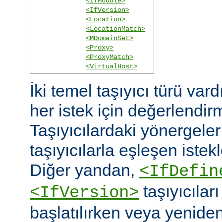
<IfModule>
<IfVersion>
<Location>
<LocationMatch>
<MDomainSet>
<Proxy>
<ProxyMatch>
<VirtualHost>
İki temel taşıyıcı türü vard
her istek için değerlendirm
Taşıyıcılardaki yönergele
taşıyıcılarla eşleşen istekl
Diğer yandan,
<IfDefin
taşıyıcıla
<IfVersion>
başlatılırken veya yeniden