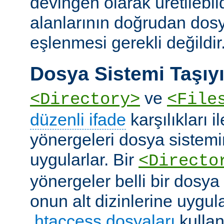
devingen olarak üretilebil
alanlarının doğrudan dos
eşlenmesi gerekli değildir
Dosya Sistemi Taşıyı
ve
<Directory>
<File
düzenli ifade
karşılıkları i
yönergeleri dosya sistemi
uygularlar. Bir
<Directo
yönergeler belli bir dosya
onun alt dizinlerine uygula
.htaccess dosyaları
kullan