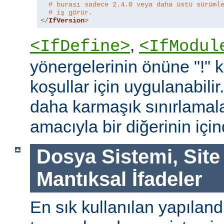
# burası sadece 2.4.0 veya daha üstü sürüml
# iş görür.
</
IfVersion
>
,
<IfDefine>
<IfModul
yönergelerinin önüne "!"
koşullar için uygulanabilir
daha karmaşık sınırlamal
amacıyla bir diğerinin içind
Dosya Sistemi, Site
Mantıksal İfadeler
En sık kullanılan yapılan