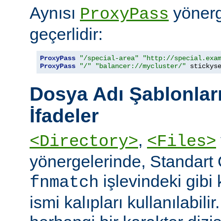
Aynısı
yönerge
ProxyPass
geçerlidir:
ProxyPass
"/special-area"
"http://special.exa
ProxyPass
"/"
"balancer://mycluster/"
 stickys
Dosya Adı Şablonları
İfadeler
,
<Directory>
<Files>
yönergelerinde, Standart
işlevindeki gibi
fnmatch
ismi kalıpları kullanılabilir