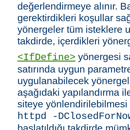
değerlendirmeye alınır. B
gerektirdikleri koşullar sa
yönergeler tüm isteklere u
takdirde, içerdikleri yönerg
yönergesi 
<IfDefine>
satırında uygun parametr
uygulanabilecek yönergeler
aşağıdaki yapılandırma ile
siteye yönlendirilebilmes
httpd -DClosedForNo
başlatıldığı takdirde müm