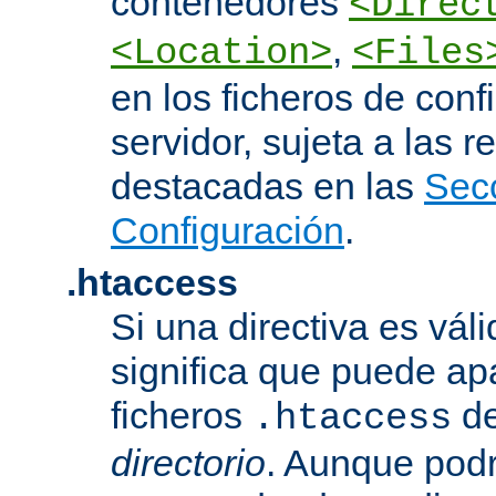
contenedores
<Direc
,
<Location>
<Files
en los ficheros de conf
servidor, sujeta a las r
destacadas en las
Sec
Configuración
.
.htaccess
Si una directiva es vál
significa que puede ap
ficheros
d
.htaccess
directorio
. Aunque podr