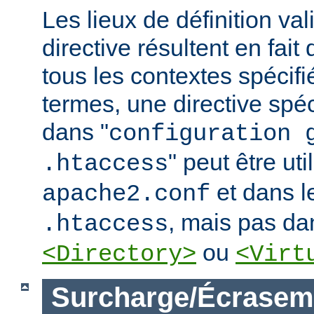
Les lieux de définition va
directive résultent en fai
tous les contextes spécifi
termes, une directive spé
dans "
configuration 
" peut être uti
.htaccess
et dans le
apache2.conf
, mais pas da
.htaccess
ou
<Directory>
<Virt
Surcharge/Écrasem