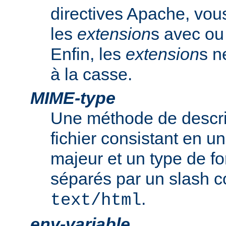
directives Apache, vou
les
extension
s avec ou 
Enfin, les
extension
s n
à la casse.
MIME-type
Une méthode de descrip
fichier consistant en u
majeur et un type de f
séparés par un slash
.
text/html
env-variable