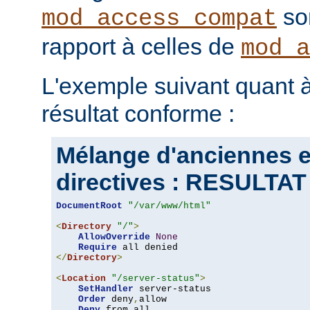
son
mod_access_compat
rapport à celles de
mod_a
L'exemple suivant quant à
résultat conforme :
Mélange d'anciennes e
directives : RESULT
DocumentRoot
"/var/www/html"
<
Directory
"/"
>
AllowOverride
None
Require
</
Directory
>
<
Location
"/server-status"
>
SetHandler
 server-status

Order
 deny
,
allow

Deny
 from all
