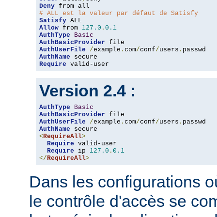
Deny
# ALL est la valeur par défaut de Satisfy
Satisfy
Allow
 from 
127.0
.
0.1
AuthType
Basic
AuthBasicProvider
AuthUserFile
/
example
.
com
/
conf
/
users
.
AuthName
Require
 valid-user
Version 2.4 :
AuthType
Basic
AuthBasicProvider
AuthUserFile
/
example
.
com
/
conf
/
users
.
AuthName
<
RequireAll
>
Require
 valid-user

Require
 ip 
127.0
.
0.1
</
RequireAll
>
Dans les configurations où
le contrôle d'accès se co