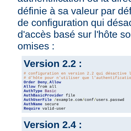
définie à sa valeur par dé
de configuration qui désac
d'accès basé sur l'hôte s
omises :
Version 2.2 :
# configuration en version 2.2 qui désactive 
# d'hôte pour n'utiliser que l'authentificati
Order
Deny
,
Allow
Allow
AuthType
Basic
AuthBasicProvider
AuthUserFile
/
example
.
com
/
conf
/
users
.
AuthName
Require
 valid-user
Version 2.4 :