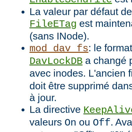
La valeur par défaut de 
est mainten
FileETag
(sans INode).
: le format
mod_dav_fs
a changé p
DavLockDB
avec inodes. L'ancien f
doit être supprimé dans
à jour.
La directive
KeepAliv
valeurs
ou
. Ava
On
Off