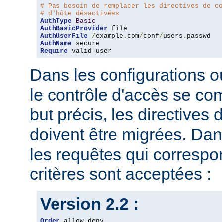
# Pas besoin de remplacer les directives de c
# d'hôte désactivées
AuthType
Basic
AuthBasicProvider
AuthUserFile
/
example
.
com
/
conf
/
users
.
AuthName
Require
 valid-user
Dans les configurations où
le contrôle d'accès se co
but précis, les directives
doivent être migrées. Dan
les requêtes qui corresp
critères sont acceptées :
Version 2.2 :
Order
 allow
,