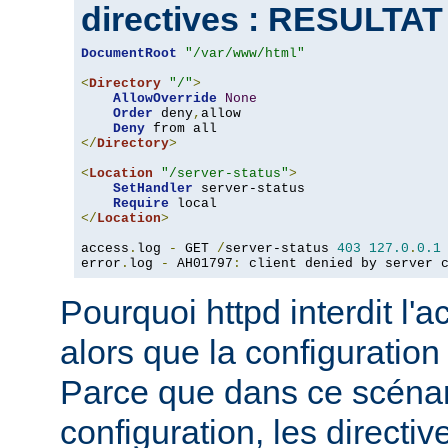
directives : RESULTA
DocumentRoot
"/var/www/html"
<
Directory
"/"
>
AllowOverride
None
Order
 deny
,
allow

Deny
</
Directory
>
<
Location
"/server-status"
>
SetHandler
 server-status

Require
</
Location
>
access
.
log 
-
 GET 
/
server-status 
403
127.0
.
0.1
error
.
log 
-
 AH01797
:
 client denied by server 
Pourquoi httpd interdit l'
alors que la configuration
Parce que dans ce scéna
configuration, les directiv