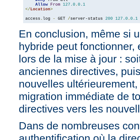
Allow
From
127.0
.
0.1
</
Location
>
access
.
log 
-
 GET 
/
server-status 
200
127.0
.
0.1
En conclusion, même si u
hybride peut fonctionner, 
lors de la mise à jour : so
anciennes directives, puis
nouvelles ultérieurement, 
migration immédiate de t
directives vers les nouvel
Dans de nombreuses conf
authentification où la dire