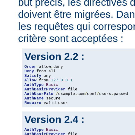
but précis, les directives
doivent être migrées. Dan
les requêtes qui corresp
critère sont acceptées :
Version 2.2 :
Order
 allow
,
Deny
Satisfy
Allow
 from 
127.0
.
0.1
AuthType
Basic
AuthBasicProvider
AuthUserFile
/
example
.
com
/
conf
/
users
.
AuthName
Require
 valid-user
Version 2.4 :
AuthType
Basic
AuthBasicProvider