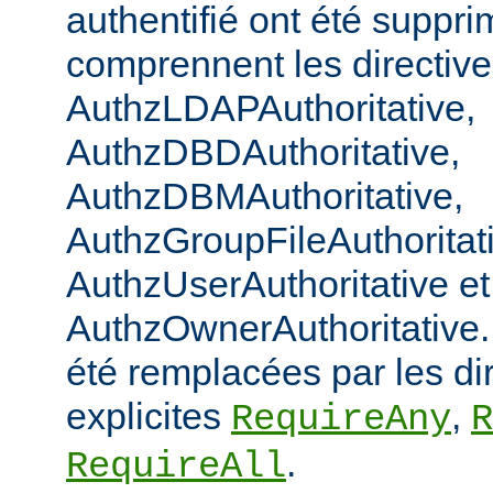
authentifié ont été suppri
comprennent les directiv
AuthzLDAPAuthoritative,
AuthzDBDAuthoritative,
AuthzDBMAuthoritative,
AuthzGroupFileAuthoritat
AuthzUserAuthoritative et
AuthzOwnerAuthoritative. 
été remplacées par les di
explicites
,
RequireAny
R
.
RequireAll