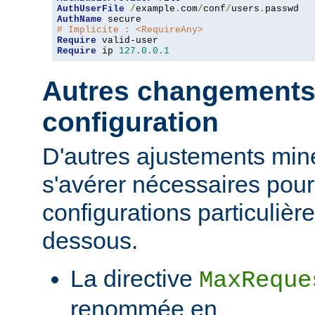
AuthUserFile
/
example
.
com
/
conf
/
users
.
AuthName
# Implicite : <RequireAny>
Require
Require
 ip 
127.0
.
0.1
Autres changements
configuration
D'autres ajustements min
s'avérer nécessaires pour
configurations particulièr
dessous.
La directive
MaxReque
renommée en