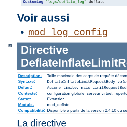
CustomLog
"logs/deflate_log"
 deflate
Voir aussi
mod_log_config
Directive
DeflateInflateLimi
Description:
Taille maximale des corps de requête déco
Syntaxe:
DeflateInflateLimitRequestBody
valu
Défaut:
Aucune limite, mais LimitRequestBod
Contexte:
configuration globale, serveur virtuel, répert
Statut:
Extension
Module:
mod_deflate
Compatibilité:
Disponible à partir de la version 2.4.10 du
La directive