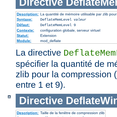
Directive
DeflateMe
Description:
La quantité de mémoire utilisable par zlib pou
Syntaxe:
DeflateMemLevel
valeur
Défaut:
DeflateMemLevel 9
Contexte:
configuration globale, serveur virtuel
Statut:
Extension
Module:
mod_deflate
La directive
DeflateMem
spécifier la quantité de m
zlib pour la compression 
entre 1 et 9).
Directive
DeflateWi
Description:
Taille de la fenêtre de compression zlib