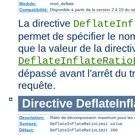
Module:
mod_deflate
Compatibilité:
Disponible à partir de la version 2.4.10 du
La directive
DeflateInf
permet de spécifier le no
que la valeur de la directi
DeflateInflateRatio
dépassé avant l'arrêt du t
requête.
Directive
DeflateInf
Description:
Ratio de décompression maximum pour les 
Syntaxe:
DeflateInflateRatioLimit
value
Défaut:
DeflateInflateRatioLimit 200