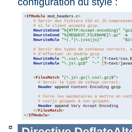
configuration du style :
<
IfModule
 mod_headers
.
c
>
# Servir des fichiers CSS et JS compressé
# si le client accepte gzip.
RewriteCond
"%{HTTP:Accept-encoding}"
"gz
RewriteCond
"%{REQUEST_FILENAME}\.gz"
-
s

RewriteRule
"^(.*)\.(css|js)"
"$1
# Servir des types de contenus corrects, 
# d'effectuer un double gzip.
RewriteRule
"\.css\.gz$"
"-"
[
T
=
text
/
css
,
RewriteRule
"\.js\.gz$"
"-"
[
T
=
text
/
java
<
FilesMatch
"(\.js\.gz|\.css\.gz)$"
>
# Servir le type de codage correct.
Header
 append 
Content
-
Encoding
 gzip

# Force les mandataires à mettre en cac
# css/js gzippés & non gzippés.
Header
 append 
Vary
Accept
-
Encoding
</
FilesMatch
>
</
IfModule
>
Directive
DeflateAl