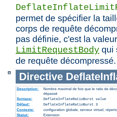
DeflateInflateLimit
permet de spécifier la tai
corps de requête décompre
pas définie, c'est la valeur
qui 
LimitRequestBody
de requête décompressé.
Directive
DeflateInf
Description:
Nombre maximal de fois que le ratio de déc
dépassé
Syntaxe:
DeflateInflateRatioBurst
value
Défaut:
DeflateInflateRatioBurst 3
Contexte:
configuration globale, serveur virtuel, répert
Statut:
Extension