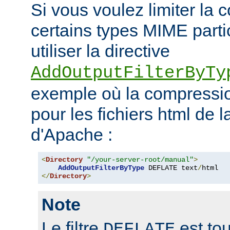
Si vous voulez limiter la
certains types MIME parti
utiliser la directive
AddOutputFilterByTy
exemple où la compressio
pour les fichiers html de 
d'Apache :
<
Directory
"/your-server-root/manual"
>
AddOutputFilterByType
 DEFLATE text
/
</
Directory
>
Note
Le filtre
est tou
DEFLATE