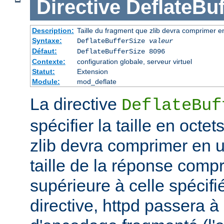
Directive
DeflateBuf
Description:
Taille du fragment que zlib devra comprimer en
Syntaxe:
DeflateBufferSize
valeur
Défaut:
DeflateBufferSize 8096
Contexte:
configuration globale, serveur virtuel
Statut:
Extension
Module:
mod_deflate
La directive
DeflateBuf
spécifier la taille en octe
zlib devra comprimer en un
taille de la réponse comp
supérieure à celle spécifi
directive, httpd passera 