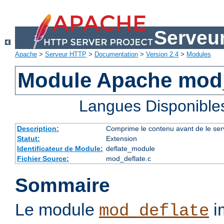
Serveu
Apache
>
Serveur HTTP
>
Documentation
>
Version 2.4
>
Modules
Module Apache mod_
Langues Disponible
Description:
Comprime le contenu avant de le servi
Statut:
Extension
Identificateur de Module:
deflate_module
Fichier Source:
mod_deflate.c
Sommaire
Le module
im
mod_deflate