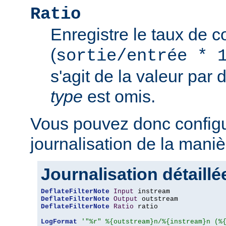
Ratio
Enregistre le taux de 
(
sortie/entrée * 
s'agit de la valeur par 
type
est omis.
Vous pouvez donc configu
journalisation de la maniè
Journalisation détaillé
DeflateFilterNote
Input
DeflateFilterNote
Output
DeflateFilterNote
Ratio
 ratio

LogFormat
'"%r" %{outstream}n/%{instream}n (%