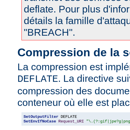
deflate. Pour plus d'info
détails la famille d'atta
"BREACH".
Compression de la s
La compression est impl
. La directive su
DEFLATE
compression des documen
conteneur où elle est plac
SetOutputFilter
SetEnvIfNoCase
Request_URI
"\.(?:gif|jpe?g|pn