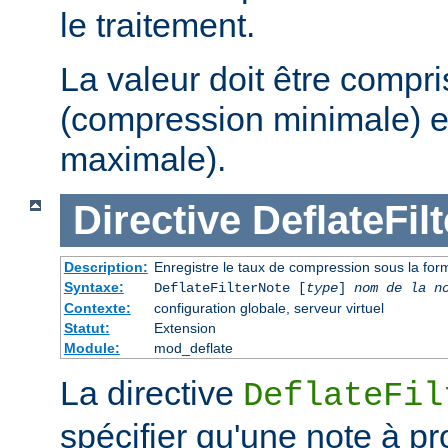
le traitement.
La valeur doit être compri
(compression minimale) e
maximale).
Directive
DeflateFil
Description:
Enregistre le taux de compression sous la form
Syntaxe:
DeflateFilterNote [
type
]
nom de la n
Contexte:
configuration globale, serveur virtuel
Statut:
Extension
Module:
mod_deflate
La directive
DeflateFil
spécifier qu'une note à p