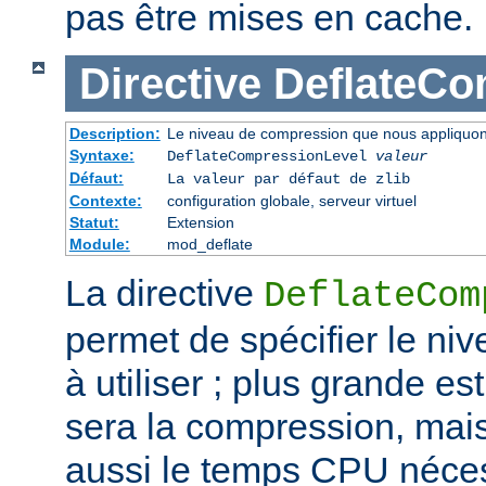
pas être mises en cache.
Directive
DeflateCo
Description:
Le niveau de compression que nous appliquons
Syntaxe:
DeflateCompressionLevel
valeur
Défaut:
La valeur par défaut de zlib
Contexte:
configuration globale, serveur virtuel
Statut:
Extension
Module:
mod_deflate
La directive
DeflateCom
permet de spécifier le n
à utiliser ; plus grande est
sera la compression, mai
aussi le temps CPU néces