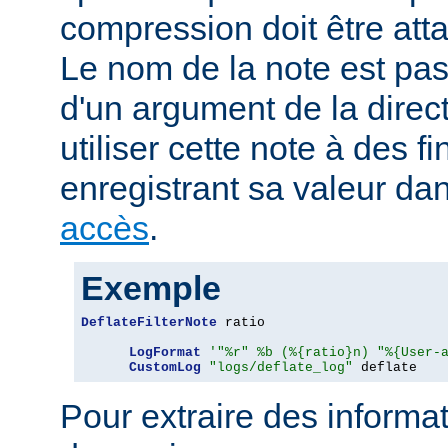
compression doit être att
Le nom de la note est pa
d'un argument de la direc
utiliser cette note à des fi
enregistrant sa valeur da
accès
.
Exemple
DeflateFilterNote
 ratio

LogFormat
'"%r" %b (%{ratio}n) "%{User-
CustomLog
"logs/deflate_log"
 deflate
Pour extraire des informa