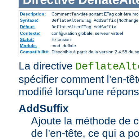
Description:
Comment l'en-tête sortant ETag doit être mo
Syntaxe:
DeflateAlterETag AddSuffix|NoChange
Défaut:
DeflateAlterETag AddSuffix
Contexte:
configuration globale, serveur virtuel
Statut:
Extension
Module:
mod_deflate
Compatibilité:
Disponible à partir de la version 2.4.58 du
La directive
DeflateAlt
spécifier comment l'en-têt
modifié lorsqu'une répon
AddSuffix
Ajoute la méthode de c
de l'en-tête, ce qui a po