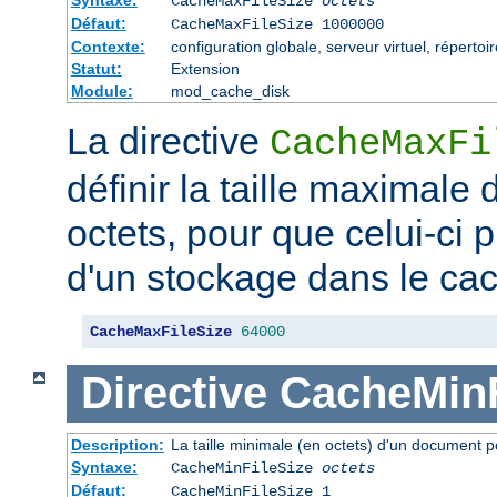
CacheMaxFileSize
octets
Défaut:
CacheMaxFileSize 1000000
Contexte:
configuration globale, serveur virtuel, répertoi
Statut:
Extension
Module:
mod_cache_disk
La directive
CacheMaxFi
définir la taille maximale
octets, pour que celui-ci p
d'un stockage dans le ca
CacheMaxFileSize
64000
Directive
CacheMinF
Description:
La taille minimale (en octets) d'un document p
Syntaxe:
CacheMinFileSize
octets
Défaut:
CacheMinFileSize 1