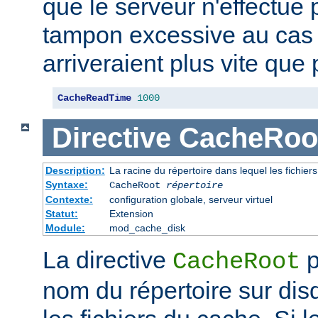
que le serveur n'effectue
tampon excessive au cas
arriveraient plus vite que 
CacheReadTime
1000
Directive
CacheRoo
Description:
La racine du répertoire dans lequel les fichie
Syntaxe:
CacheRoot
répertoire
Contexte:
configuration globale, serveur virtuel
Statut:
Extension
Module:
mod_cache_disk
La directive
p
CacheRoot
nom du répertoire sur dis