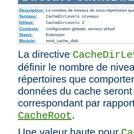
Description:
Le nombre de niveaux de sous-répertoires qu
Syntaxe:
CacheDirLevels
niveaux
Défaut:
CacheDirLevels 2
Contexte:
configuration globale, serveur virtuel
Statut:
Extension
Module:
mod_cache_disk
La directive
CacheDirLe
définir le nombre de nive
répertoires que comporter
données du cache seront
correspondant par rapport
.
CacheRoot
Une valeur haute pour
Ca