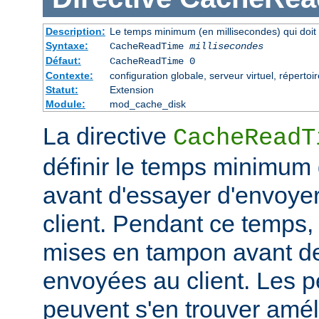
Description:
Le temps minimum (en millisecondes) qui doit 
Syntaxe:
CacheReadTime
millisecondes
Défaut:
CacheReadTime 0
Contexte:
configuration globale, serveur virtuel, répertoi
Statut:
Extension
Module:
mod_cache_disk
La directive
CacheReadT
définir le temps minimum q
avant d'essayer d'envoye
client. Pendant ce temps,
mises en tampon avant de
envoyées au client. Les 
peuvent s'en trouver amél