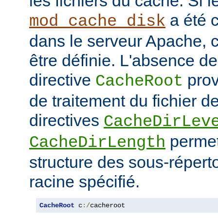
les fichiers du cache. Si 
a été 
mod_cache_disk
dans le serveur Apache, c
être définie. L'absence de 
directive
prov
CacheRoot
de traitement du fichier d
directives
CacheDirLev
permett
CacheDirLength
structure des sous-réperto
racine spécifié.
CacheRoot
 c
:/
cacheroot