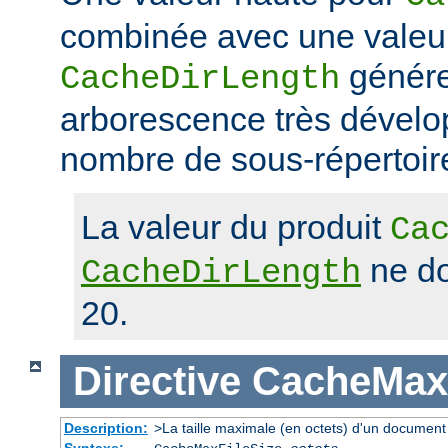
combinée avec une valeu
génére
CacheDirLength
arborescence très dévelop
nombre de sous-répertoir
La valeur du produit
Ca
ne do
CacheDirLength
20.
Directive
CacheMaxF
Description:
>La taille maximale (en octets) d'un document
Syntaxe: