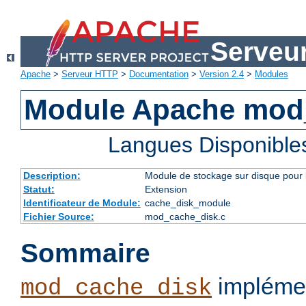
Serveu
Apache
>
Serveur HTTP
>
Documentation
>
Version 2.4
>
Modules
Module Apache mod
Langues Disponible
Description:
Module de stockage sur disque pour l
Statut:
Extension
Identificateur de Module:
cache_disk_module
Fichier Source:
mod_cache_disk.c
Sommaire
implémen
mod_cache_disk