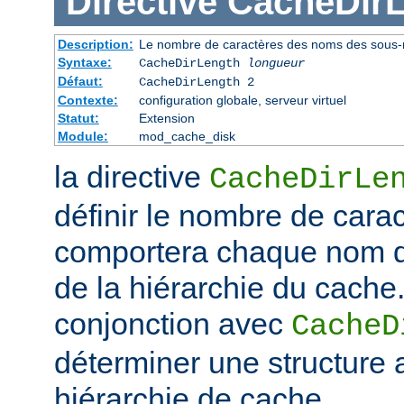
Directive
CacheDir
Description:
Le nombre de caractères des noms des sous-r
Syntaxe:
CacheDirLength
longueur
Défaut:
CacheDirLength 2
Contexte:
configuration globale, serveur virtuel
Statut:
Extension
Module:
mod_cache_disk
la directive
CacheDirLe
définir le nombre de cara
comportera chaque nom d
de la hiérarchie du cache. 
conjonction avec
CacheD
déterminer une structure 
hiérarchie de cache.