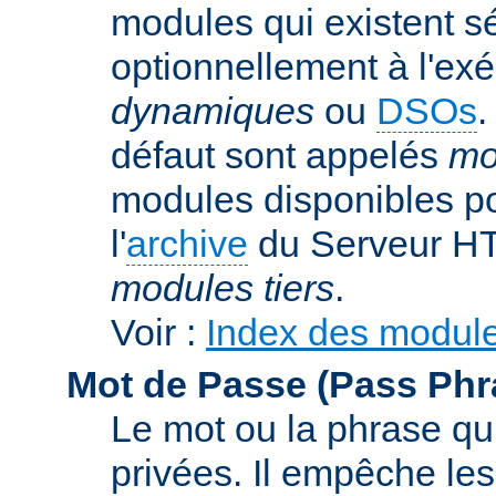
modules qui existent s
optionnellement à l'ex
dynamiques
ou
DSOs
.
défaut sont appelés
mo
modules disponibles po
l'
archive
du Serveur HT
modules tiers
.
Voir :
Index des modul
Mot de Passe (Pass Phr
Le mot ou la phrase qui
privées. Il empêche les