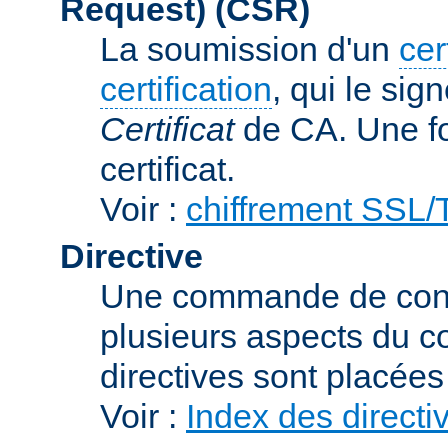
Request)
(CSR)
La soumission d'un
cer
certification
, qui le sig
Certificat
de CA. Une foi
certificat.
Voir :
chiffrement SSL
Directive
Une commande de confi
plusieurs aspects du c
directives sont placée
Voir :
Index des directi