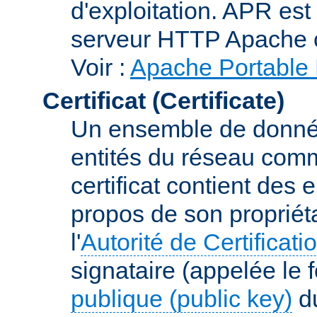
d'exploitation. APR es
serveur HTTP Apache 
Voir :
Apache Portable 
Certificat (Certificate)
Un ensemble de donnée
entités du réseau comm
certificat contient des
propos de son propriéta
l'
Autorité de Certificati
signataire (appelée le 
publique (public key)
du