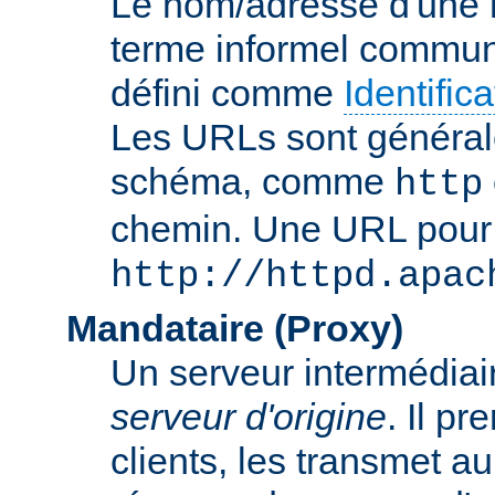
Le nom/adresse d'une res
terme informel commun
défini comme
Identifi
Les URLs sont général
schéma, comme
http
chemin. Une URL pour c
http://httpd.apac
Mandataire (Proxy)
Un serveur intermédiaire
serveur d'origine
. Il p
clients, les transmet au