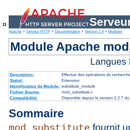
Serveu
Apache
>
Serveur HTTP
>
Documentation
>
Version 2.4
>
Modules
Module Apache mod_
Langues 
Description:
Effectue des opérations de recherch
Statut:
Extension
Identificateur de Module:
substitute_module
Fichier Source:
mod_substitute.c
Compatibilité:
Disponible depuis la version 2.2.7 
Sommaire
fournit 
mod_substitute