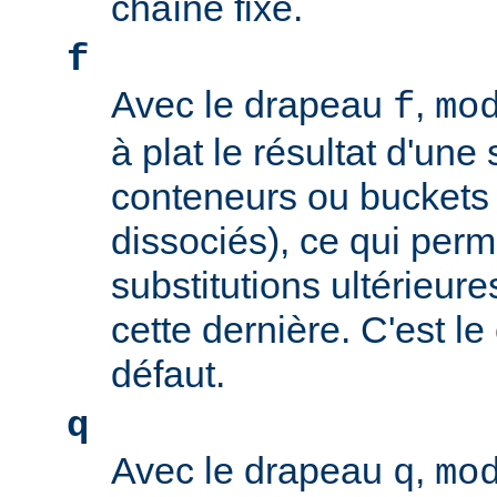
chaîne fixe.
f
Avec le drapeau
,
f
mo
à plat le résultat d'une 
conteneurs ou buckets
dissociés), ce qui perm
substitutions ultérieure
cette dernière. C'est l
défaut.
q
Avec le drapeau
,
q
mo