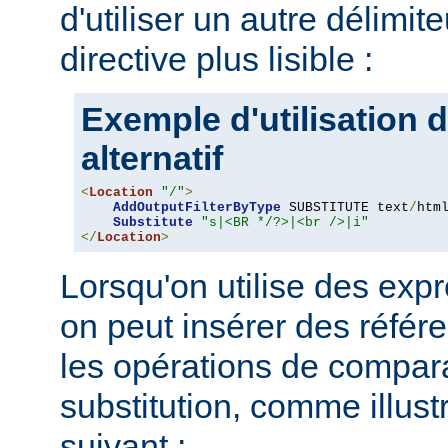
d'utiliser un autre délimit
directive plus lisible :
Exemple d'utilisation d
alternatif
<
Location
"/"
>
AddOutputFilterByType
 SUBSTITUTE text
/
html
Substitute
"s|<BR */?>|<br />|i"
</
Location
>
Lorsqu'on utilise des expr
on peut insérer des référ
les opérations de compar
substitution, comme illus
suivant :