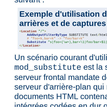
Exemple d'utilisation 
arrières et de captures
<
Location
"/"
>
AddOutputFilterByType
 SUBSTITUTE text
/
html
# "foo=k,bar=k" -> "foo/bar=k"
Substitute
"s|foo=(\w+),bar=\1|foo/bar=$1
</
Location
>
Un scénario courant d'util
est la 
mod_substitute
serveur frontal mandate 
serveur d'arrière-plan qui
documents HTML conten
intégrées codées en dur q