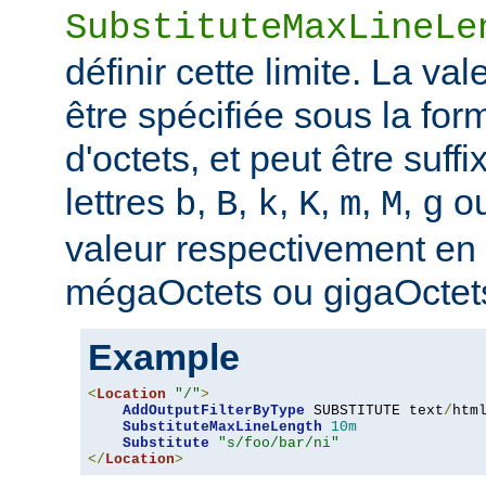
SubstituteMaxLineLe
définir cette limite. La val
être spécifiée sous la fo
d'octets, et peut être suff
lettres
,
,
,
,
,
,
o
b
B
k
K
m
M
g
valeur respectivement en o
mégaOctets ou gigaOctet
Example
<
Location
"/"
>
AddOutputFilterByType
 SUBSTITUTE text
/
html
SubstituteMaxLineLength
10m
Substitute
"s/foo/bar/ni"
</
Location
>