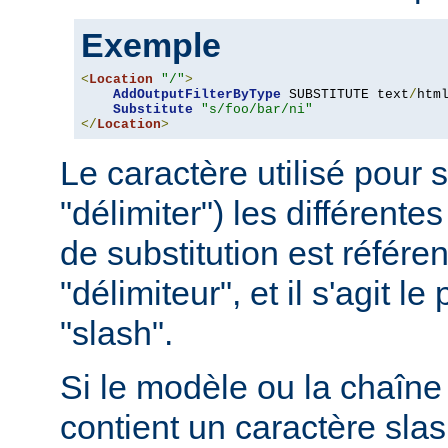
Exemple
<
Location
"/"
>
AddOutputFilterByType
 SUBSTITUTE text
/
html
Substitute
"s/foo/bar/ni"
</
Location
>
Le caractère utilisé pour 
"délimiter") les différentes
de substitution est référ
"délimiteur", et il s'agit l
"slash".
Si le modèle ou la chaîne 
contient un caractère slash 