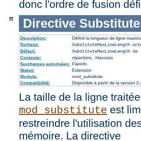
donc l'ordre de fusion défi
Directive
Substitut
Description:
Définit la longueur de ligne maxim
Syntaxe:
SubstituteMaxLineLength
oct
Défaut:
SubstituteMaxLineLength 1m
Contexte:
répertoire, .htaccess
Surcharges autorisées:
FileInfo
Statut:
Extension
Module:
mod_substitute
Compatibilité:
Disponible à partir de la version
La taille de la ligne traité
est lim
mod_substitute
restreindre l'utilisation d
mémoire. La directive