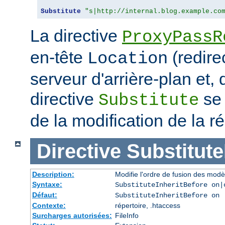
Substitute
"s|http://internal.blog.example.co
La directive
ProxyPassR
en-tête
(redire
Location
serveur d'arrière-plan et,
directive
se 
Substitute
de la modification de la
Directive
Substitute
Description:
Modifie l'ordre de fusion des modè
Syntaxe:
SubstituteInheritBefore on|
Défaut:
SubstituteInheritBefore on
Contexte:
répertoire, .htaccess
Surcharges autorisées:
FileInfo