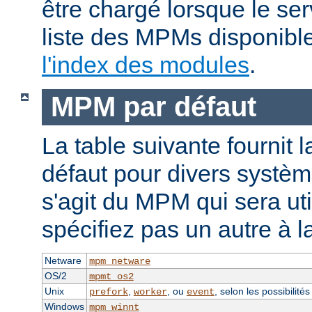
être chargé lorsque le se
liste des MPMs disponible
l'index des modules
.
MPM par défaut
La table suivante fournit 
défaut pour divers système
s'agit du MPM qui sera uti
spécifiez pas un autre à l
Netware
mpm_netware
OS/2
mpmt_os2
Unix
,
, ou
, selon les possibilité
prefork
worker
event
Windows
mpm_winnt