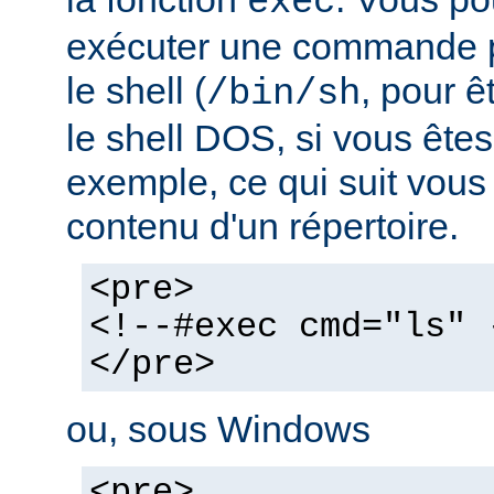
exec
exécuter une commande pa
le shell (
, pour ê
/bin/sh
le shell DOS, si vous ête
exemple, ce qui suit vous 
contenu d'un répertoire.
<pre>
<!--#exec cmd="ls" 
</pre>
ou, sous Windows
<pre>