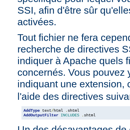
SSI, afin d'être sûr qu'ell
activées.
Tout fichier ne fera cepen
recherche de directives 
indiquer à Apache quels f
concernés. Vous pouvez y
indiquant une extension
l'aide des directives suiva
AddType
 text
/
html 
.
AddOutputFilter
INCLUDES
.
shtml
Un des désavantages de 