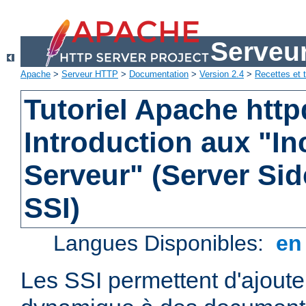
Serveu
Apache
>
Serveur HTTP
>
Documentation
>
Version 2.4
>
Recettes et t
Tutoriel Apache http
Introduction aux "In
Serveur" (Server Sid
SSI)
Langues Disponibles:
e
Les SSI permettent d'ajout