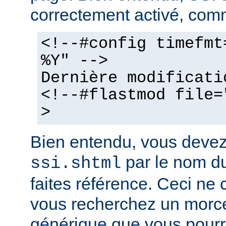
correctement activé, comm
<!--#config timefmt
%Y" -->
Dernière modificati
<!--#flastmod file=
>
Bien entendu, vous deve
par le nom du
ssi.shtml
faites référence. Ceci ne 
vous recherchez un morc
générique que vous pourr