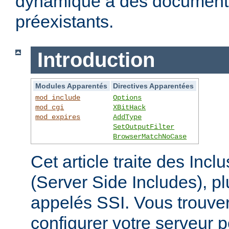
dynamique à des documen
préexistants.
Introduction
Modules Apparentés
Directives Apparentées
mod_include
Options
mod_cgi
XBitHack
mod_expires
AddType
SetOutputFilter
BrowserMatchNoCase
Cet article traite des Inc
(Server Side Includes),
appelés SSI. Vous trouver
configurer votre serveur p