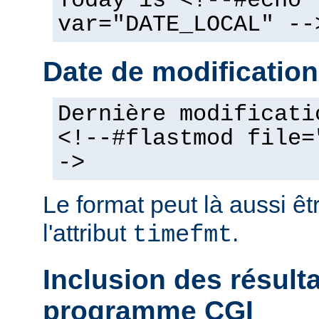
Today is <!--#echo
var="DATE_LOCAL" --
Date de modification
Dernière modificati
<!--#flastmod file=
->
Le format peut là aussi êt
l'attribut
.
timefmt
Inclusion des résult
programme CGI