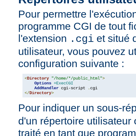
Pour permettre l'exécutio
programme CGI de tout fi
l'extension
et situé 
.cgi
utilisateur, vous pouvez uti
configuration suivante :
<
Directory
"/home/*/public_html"
>
Options
+ExecCGI
AddHandler
 cgi-script 
.
</
Directory
>
Pour indiquer un sous-rép
d'un répertoire utilisateur 
traité en tant que progr