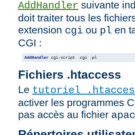
suivante ind
AddHandler
doit traiter tous les fichi
extension
ou
en t
cgi
pl
CGI :
AddHandler
 cgi-script 
.
cgi 
.
pl
Fichiers .htaccess
Le
tutoriel .htacces
activer les programmes C
pas accès au fichier
apa
Répertoires utilisate