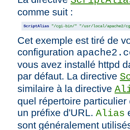
ScriptAlia
comme suit :
ScriptAlias
"/cgi-bin/"
"/usr/local/apache2/c
Cet exemple est tiré de vo
configuration
apache2.c
vous avez installé httpd d
par défaut. La directive
S
similaire à la directive
Al
quel répertoire particulie
un préfixe d'URL.
Alias
sont généralement utilisé