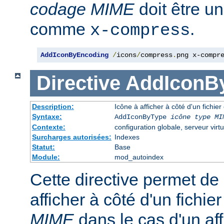
codage MIME
doit être u
comme
.
x-compress
AddIconByEncoding
/
icons
/
compress
.
png x-compr
Directive
AddIconB
Description:
Icône à afficher à côté d'un fichie
Syntaxe:
AddIconByType
icône
type MI
Contexte:
configuration globale, serveur virtu
Surcharges autorisées:
Indexes
Statut:
Base
Module:
mod_autoindex
Cette directive permet de 
afficher à côté d'un fichi
MIME
dans le cas d'un af