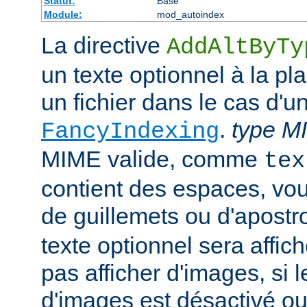
Statut:
Base
Module:
mod_autoindex
La directive
AddAltByTy
un texte optionnel à la pl
un fichier dans le cas d'u
.
type M
FancyIndexing
MIME valide, comme
tex
contient des espaces, vou
de guillemets ou d'apostr
texte optionnel sera affich
pas afficher d'images, si
d'images est désactivé ou 