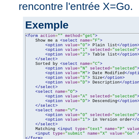
rencontre l'entrée X=Go.
Exemple
<form
action
=
""
method
=
"get"
>
    Show me a 
<select
name
=
"F"
>
<option
value
=
"0"
>
 Plain list
</option
<option
value
=
"1"
selected
=
"selected"
<option
value
=
"2"
>
 Table list
</option
</select>
    Sorted by 
<select
name
=
"C"
>
<option
value
=
"N"
selected
=
"selected"
<option
value
=
"M"
>
 Date Modified
</opt
<option
value
=
"S"
>
 Size
</option>
<option
value
=
"D"
>
 Description
</optio
</select>
<select
name
=
"O"
>
<option
value
=
"A"
selected
=
"selected"
<option
value
=
"D"
>
 Descending
</option
</select>
<select
name
=
"V"
>
<option
value
=
"0"
selected
=
"selected"
<option
value
=
"1"
>
 in Version order
</
</select>
    Matching 
<input
type
=
"text"
name
=
"P"
valu
<input
type
=
"submit"
name
=
"X"
value
=
"Go"
</form>