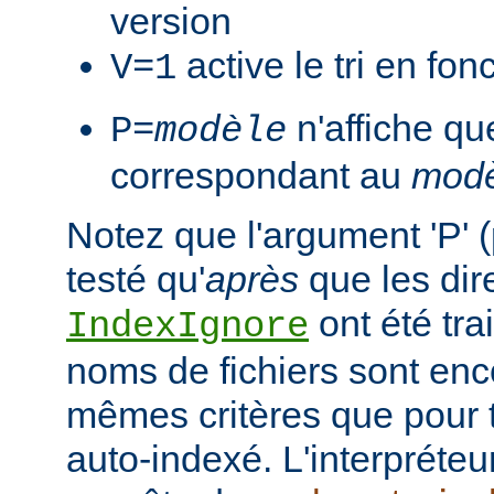
version
active le tri en fon
V=1
n'affiche que
P=
modèle
correspondant au
modè
Notez que l'argument 'P' (
testé qu'
après
que les dir
ont été tra
IndexIgnore
noms de fichiers sont enc
mêmes critères que pour to
auto-indexé. L'interpréte