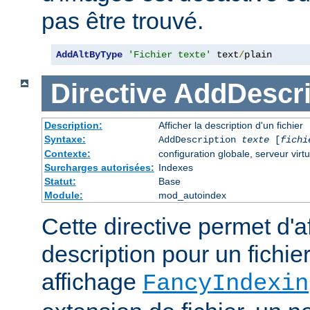
pas être trouvé.
AddAltByType
'Fichier texte'
 text
/
plain
Directive
AddDescri
Description:
Afficher la description d'un fichier
Syntaxe:
AddDescription
texte
[
fichi
Contexte:
configuration globale, serveur virtu
Surcharges autorisées:
Indexes
Statut:
Base
Module:
mod_autoindex
Cette directive permet d'a
description pour un fichie
affichage
FancyIndexin