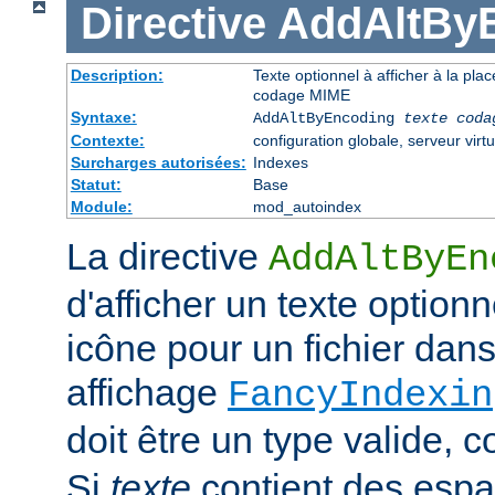
Directive
AddAltBy
Description:
Texte optionnel à afficher à la pla
codage MIME
Syntaxe:
AddAltByEncoding
texte
coda
Contexte:
configuration globale, serveur virtu
Surcharges autorisées:
Indexes
Statut:
Base
Module:
mod_autoindex
La directive
AddAltByEn
d'afficher un texte optionn
icône pour un fichier dans
affichage
FancyIndexin
doit être un type valide,
Si
texte
contient des esp