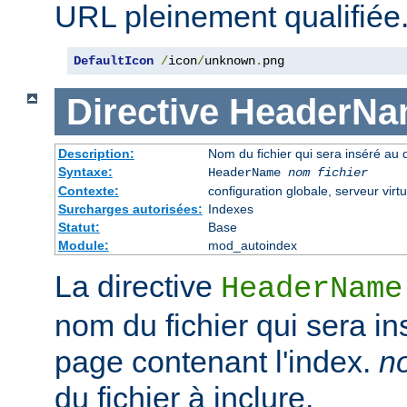
URL pleinement qualifiée
DefaultIcon
/
icon
/
unknown
.
png
Directive
HeaderNa
Description:
Nom du fichier qui sera inséré au 
Syntaxe:
HeaderName
nom fichier
Contexte:
configuration globale, serveur virtu
Surcharges autorisées:
Indexes
Statut:
Base
Module:
mod_autoindex
La directive
HeaderName
nom du fichier qui sera in
page contenant l'index.
no
du fichier à inclure.