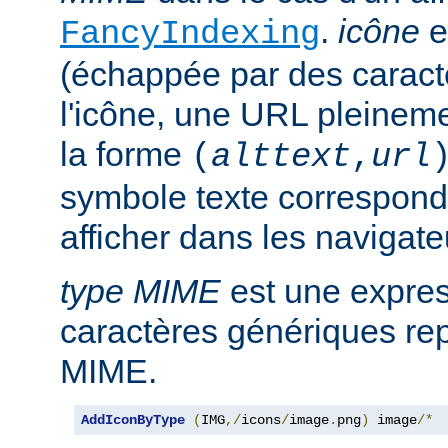
.
icône
e
FancyIndexing
(échappée par des caractè
l'icône, une URL pleineme
la forme
(
alttext
,
url
symbole texte corresponda
afficher dans les navigat
type MIME
est une expre
caractères génériques rep
MIME.
AddIconByType
(
IMG
,/
icons
/
image
.
png
)
 image
/*