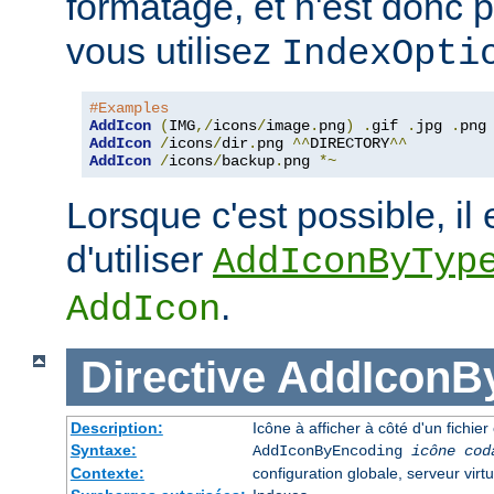
formatage, et n'est donc 
vous utilisez
IndexOpti
#Examples
AddIcon
(
IMG
,/
icons
/
image
.
png
)
.
gif 
.
jpg 
.
AddIcon
/
icons
/
dir
.
png 
^^
DIRECTORY
^^
AddIcon
/
icons
/
backup
.
png 
*~
Lorsque c'est possible, il 
d'utiliser
AddIconByTyp
.
AddIcon
Directive
AddIconB
Description:
Icône à afficher à côté d'un fichi
Syntaxe:
AddIconByEncoding
icône
cod
Contexte:
configuration globale, serveur virtu