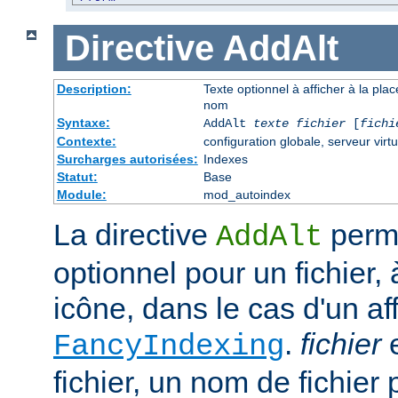
Directive
AddAlt
Description:
Texte optionnel à afficher à la pla
nom
Syntaxe:
AddAlt
texte
fichier
[
fichi
Contexte:
configuration globale, serveur virtu
Surcharges autorisées:
Indexes
Statut:
Base
Module:
mod_autoindex
La directive
perme
AddAlt
optionnel pour un fichier, 
icône, dans le cas d'un af
.
fichier
e
FancyIndexing
fichier, un nom de fichier 