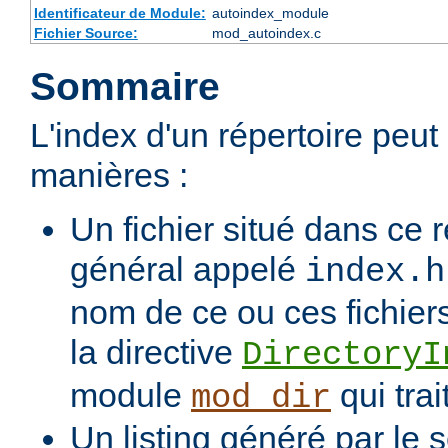
Identificateur de Module:
autoindex_module
Fichier Source:
mod_autoindex.c
Sommaire
L'index d'un répertoire peu
manières :
Un fichier situé dans ce r
général appelé
index.h
nom de ce ou ces fichiers
la directive
DirectoryI
module
qui trai
mod_dir
Un listing généré par le s