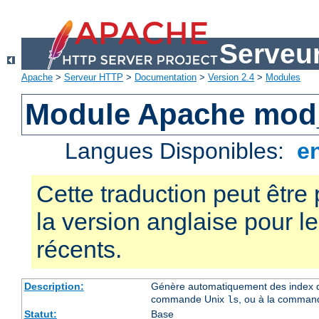
Serveu
Apache
>
Serveur HTTP
>
Documentation
>
Version 2.4
>
Modules
Module Apache mod
Langues Disponibles:
e
Cette traduction peut être 
la version anglaise pour 
récents.
Description:
Génère automatiquement des index de
commande Unix
, ou à la comman
ls
Statut:
Base