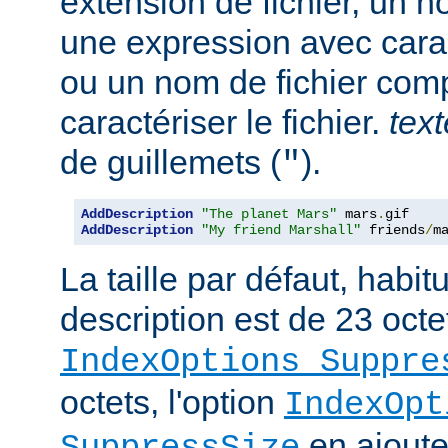
extension de fichier, un no
une expression avec cara
ou un nom de fichier com
caractériser le fichier.
text
de guillemets (
).
"
AddDescription
"The planet Mars"
 mars
.
AddDescription
"My friend Marshall"
 friends
/
m
La taille par défaut, habi
description est de 23 octe
IndexOptions Suppre
octets, l'option
IndexOpt
en ajoute 