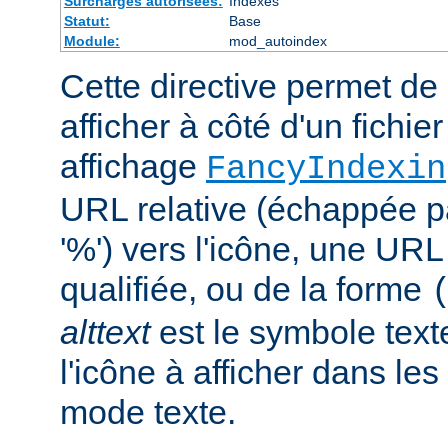
Surcharges autorisées:
Indexes
Statut:
Base
Module:
mod_autoindex
Cette directive permet de 
afficher à côté d'un fichie
affichage
FancyIndexin
URL relative (échappée p
'%') vers l'icône, une UR
qualifiée, ou de la forme
alttext
est le symbole text
l'icône à afficher dans le
mode texte.