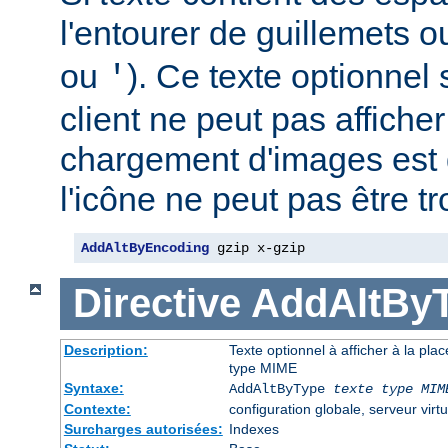
l'entourer de guillemets o
ou
). Ce texte optionnel s
'
client ne peut pas afficher
chargement d'images est 
l'icône ne peut pas être t
AddAltByEncoding
 gzip x-gzip
Directive
AddAltBy
Description:
Texte optionnel à afficher à la pla
type MIME
Syntaxe:
AddAltByType
texte
type MIM
Contexte:
configuration globale, serveur virtu
Surcharges autorisées:
Indexes