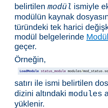
belirtilen
ismiyle e
modül
modülün kaynak dosyası
türündeki tek harici değiş
modül belgelerinde
Modül
geçer.
Örneğin,
LoadModule
status_module
 modules
/
mod_status
.
s
satırı ile ismi belirtilen d
dizini altındaki
a
modules
yüklenir.