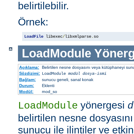
belirtilebilir.
Örnek:
LoadFile
 libexec
/
libxmlparse
.
so
LoadModule
Yönerg
Açıklama:
Belirtilen nesne dosyasını veya kütüphaneyi sunucu 
Sözdizimi:
LoadModule
modül dosya-ismi
Bağlam:
sunucu geneli, sanal konak
Durum:
Eklenti
Modül:
mod_so
yönergesi
LoadModule
d
belirtilen nesne dosyasın
sunucu ile ilintiler ve etki