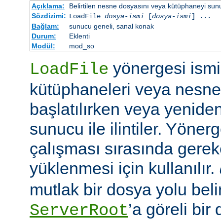
Açıklama:
Belirtilen nesne dosyasını veya kütüphaneyi sunucu 
Sözdizimi:
LoadFile
dosya-ismi
[
dosya-ismi
] ...
Bağlam:
sunucu geneli, sanal konak
Durum:
Eklenti
Modül:
mod_so
yönergesi ismi 
LoadFile
kütüphaneleri veya nesne
başlatılırken veya yeniden
sunucu ile ilintiler. Yöner
çalışması sırasında gerek
yüklenmesi için kullanılır.
mutlak bir dosya yolu belir
’a göreli bir
ServerRoot