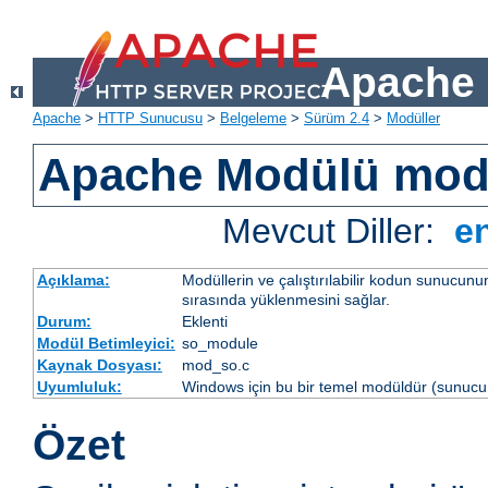
Apache 
Apache
>
HTTP Sunucusu
>
Belgeleme
>
Sürüm 2.4
>
Modüller
Apache Modülü mo
Mevcut Diller:
e
Açıklama:
Modüllerin ve çalıştırılabilir kodun sunucun
sırasında yüklenmesini sağlar.
Durum:
Eklenti
Modül Betimleyici:
so_module
Kaynak Dosyası:
mod_so.c
Uyumluluk:
Windows için bu bir temel modüldür (sunucu 
Özet