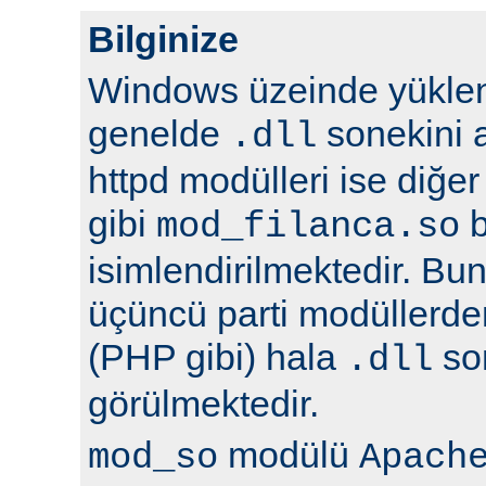
Bilginize
Windows üzeinde yüklene
genelde
sonekini a
.dll
httpd modülleri ise diğer
gibi
b
mod_filanca.so
isimlendirilmektedir. Bunu
üçüncü parti modüllerden
(PHP gibi) hala
son
.dll
görülmektedir.
modülü
mod_so
Apach