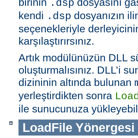
birinin
dosyasını ga
.dsp
kendi
dosyanızın ili
.dsp
seçenekleriyle derleyicinin
karşılaştırırsınız.
Artık modülünüzün DLL 
oluşturmalısınız. DLL’i 
dizininin altında bulunan
yerleştirdikten sonra
Loa
ile sunucunuza yükleyebili
LoadFile
Yönergesi