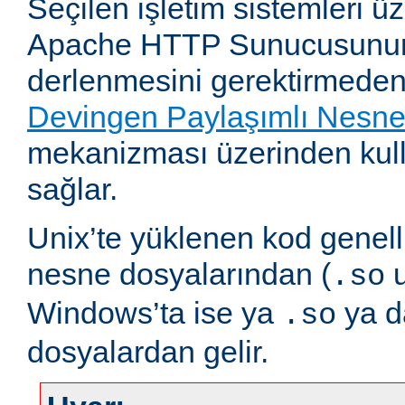
Seçilen işletim sistemleri 
Apache HTTP Sunucusunun
derlenmesini gerektirmeden
Devingen Paylaşımlı Nesn
mekanizması üzerinden kull
sağlar.
Unix’te yüklenen kod genell
nesne dosyalarından (
u
.so
Windows’ta ise ya
ya 
.so
dosyalardan gelir.