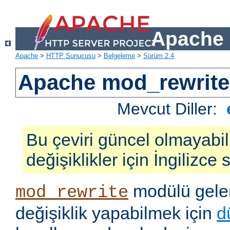
Apache 
Apache
>
HTTP Sunucusu
>
Belgeleme
>
Sürüm 2.4
Apache mod_rewrite
Mevcut Diller:
Bu çeviri güncel olmayabil
değişiklikler için İngilizce
modülü gelen
mod_rewrite
değişiklik yapabilmek için
d