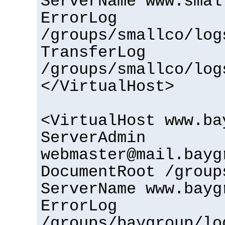
ServerName www.smal
ErrorLog
/groups/smallco/log
TransferLog
/groups/smallco/log
</VirtualHost>
<VirtualHost www.ba
ServerAdmin
webmaster@mail.bayg
DocumentRoot /group
ServerName www.bayg
ErrorLog
/groups/baygroup/lo