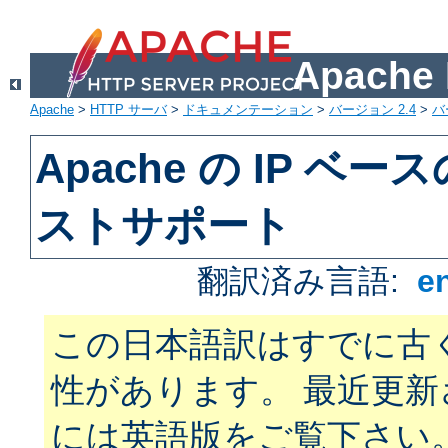
Apach
Apache
>
HTTP サーバ
>
ドキュメンテーション
>
バージョン 2.4
>
バ
Apache の IP ベ
ストサポート
翻訳済み言語:
e
この日本語訳はすでに古
性があります。 最近更
には英語版をご覧下さい