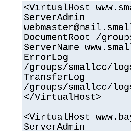
<VirtualHost www.sm
ServerAdmin
webmaster@mail.smal
DocumentRoot /group
ServerName www.smal
ErrorLog
/groups/smallco/log
TransferLog
/groups/smallco/log
</VirtualHost>
<VirtualHost www.ba
ServerAdmin