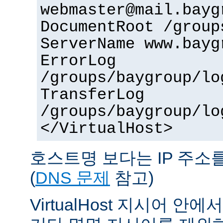
webmaster@mail.bayg
DocumentRoot /group
ServerName www.bayg
ErrorLog
/groups/baygroup/lo
TransferLog
/groups/baygroup/lo
</VirtualHost>
호스트명 보다는 IP 주소
(
DNS 문제
참고)
VirtualHost 지시어 