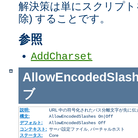
解決策は単にスクリプトを
除) することです。
参照
AddCharset
AllowEncodedSlas
ブ
説明:
URL 中の符号化されたパス分離文字が先に
構文:
AllowEncodedSlashes On|Off
デフォルト:
AllowEncodedSlashes Off
コンテキスト:
サーバ設定ファイル, バーチャルホスト
ステータス:
Core