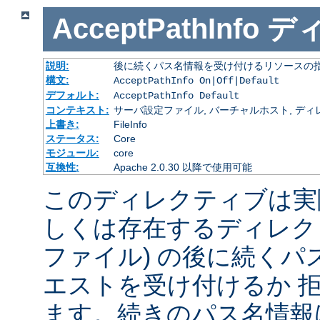
AcceptPathInfo
デ
説明:
後に続くパス名情報を受け付けるリソースの
構文:
AcceptPathInfo On|Off|Default
デフォルト:
AcceptPathInfo Default
コンテキスト:
サーバ設定ファイル, バーチャルホスト, ディレクトリ
上書き:
FileInfo
ステータス:
Core
モジュール:
core
互換性:
Apache 2.0.30 以降で使用可能
このディレクティブは実
しくは存在するディレク
ファイル) の後に続く
エストを受け付けるか 
ます。続きのパス名情報