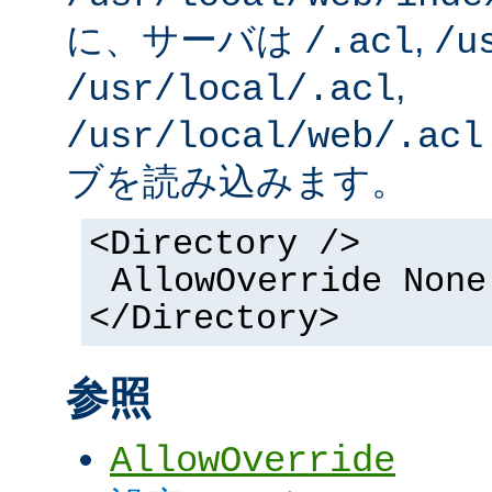
に、サーバは
,
/.acl
/u
,
/usr/local/.acl
/usr/local/web/.acl
ブを読み込みます。
<Directory />
AllowOverride None
</Directory>
参照
AllowOverride