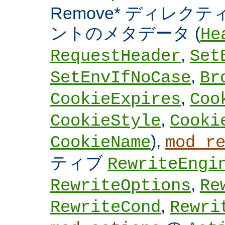
Remove* ディレクテ
ントのメタデータ (
He
,
RequestHeader
Set
,
SetEnvIfNoCase
Br
,
CookieExpires
Coo
,
CookieStyle
Cooki
),
CookieName
mod_r
ティブ
RewriteEngi
,
RewriteOptions
Re
,
RewriteCond
Rewri