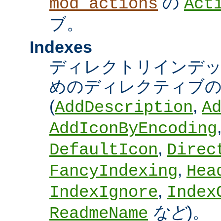
の
mod_actions
Act
ブ。
Indexes
ディレクトリインデ
めのディレクティブの
(
,
AddDescription
A
AddIconByEncoding
,
DefaultIcon
Direc
,
FancyIndexing
Hea
,
IndexIgnore
Index
など
)。
ReadmeName