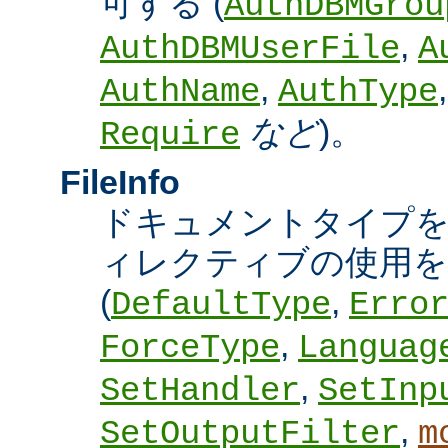
可する (
AuthDBMGrou
,
AuthDBMUserFile
A
,
AuthName
AuthType
など
)。
Require
FileInfo
ドキュメントタイプ
ィレクティブの使用を
(
,
DefaultType
Erro
,
ForceType
Languag
,
SetHandler
SetInp
,
SetOutputFilter
m