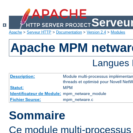
Serveu
Apache
>
Serveur HTTP
>
Documentation
>
Version 2.4
>
Modules
Apache MPM netwar
Langues 
Description:
Module multi-processus implémentant
threads et optimisé pour Novell Net
Statut:
MPM
Identificateur de Module:
mpm_netware_module
Fichier Source:
mpm_netware.c
Sommaire
Ce module multi-processu