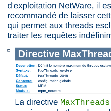
d'exploitation NetWare, il e
recommandé de laisser cette
qui permet aux threads escl
traiter les requêtes indéfini
Directive
MaxThrea
Description:
Définit le nombre maximum de threads esclav
Syntaxe:
MaxThreads
nombre
Défaut:
MaxThreads 2048
Contexte:
configuration globale
Statut:
MPM
Module:
mpm_netware
La directive
MaxThreads