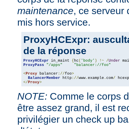
maintenance
, ce serveur 
mis hors service.
ProxyHCExpr: ausculta
de la réponse
ProxyHCExpr
 in_maint 
{
hc
(
'body'
)
!~
/
Under
 ma
ProxyPass
"/apps"
"balancer://foo"
<
Proxy
 balancer
://
foo
>
BalancerMember
 http
://
www
.
example
.
com
/
 hcex
</
Proxy
>
NOTE:
Comme le corps de
être assez grand, il est
privilégier un check up b