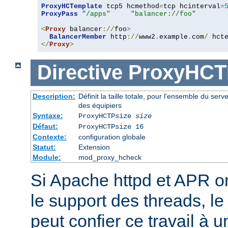
ProxyHCTemplate
 tcp5 hcmethod
=
tcp hcinterval
=
ProxyPass
"/apps"
"balancer://foo"
<
Proxy
 balancer
://
foo
>
BalancerMember
 http
://
www2
.
example
.
com
/
 hct
</
Proxy
>
Directive
ProxyHCT
Description:
Définit la taille totale, pour l'ensemble du serv
des équipiers
Syntaxe:
ProxyHCTPsize
size
Défaut:
ProxyHCTPsize 16
Contexte:
configuration globale
Statut:
Extension
Module:
mod_proxy_hcheck
Si Apache httpd et APR o
le support des threads, l
peut confier ce travail à 