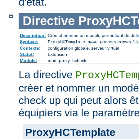
d'état.
Directive
ProxyHCT
Description:
Crée et nomme un modèle permettant de défini
Syntaxe:
ProxyHCTemplate
name
parameter
=
setti
Contexte:
configuration globale, serveur virtuel
Statut:
Extension
Module:
mod_proxy_hcheck
La directive
ProxyHCTem
créer et nommer un modè
check up qui peut alors ê
équipiers via le paramètr
ProxyHCTemplate