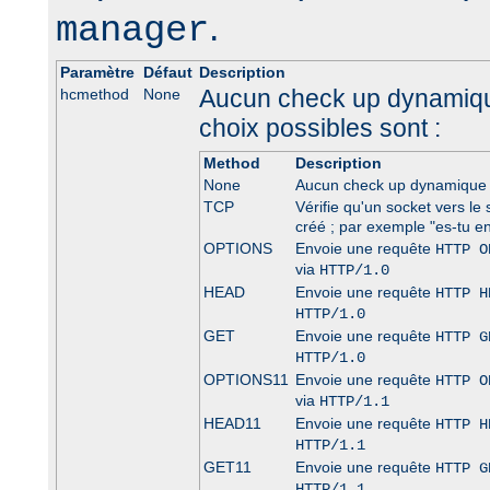
.
manager
Paramètre
Défaut
Description
Aucun check up dynamique
hcmethod
None
choix possibles sont :
Method
Description
None
Aucun check up dynamique 
TCP
Vérifie qu'un socket vers le 
créé ; par exemple "es-tu en
OPTIONS
Envoie une requête
HTTP O
via
HTTP/1.0
HEAD
Envoie une requête
HTTP H
HTTP/1.0
GET
Envoie une requête
HTTP G
HTTP/1.0
OPTIONS11
Envoie une requête
HTTP O
via
HTTP/1.1
HEAD11
Envoie une requête
HTTP H
HTTP/1.1
GET11
Envoie une requête
HTTP G
HTTP/1.1