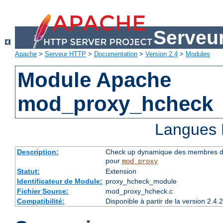
Serveu
Apache
>
Serveur HTTP
>
Documentation
>
Version 2.4
>
Modules
Module Apache
mod_proxy_hcheck
Langues 
Description:
Check up dynamique des membres du 
pour
mod_proxy
Statut:
Extension
Identificateur de Module:
proxy_hcheck_module
Fichier Source:
mod_proxy_hcheck.c
Compatibilité:
Disponible à partir de la version 2.