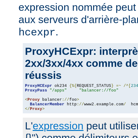
expression nommée peut a
aux serveurs d'arrière-pla
.
hcexpr
ProxyHCExpr: interprè
2xx/3xx/4xx comme de
réussis
ProxyHCExpr
 ok234 
{%{
REQUEST_STATUS
}
=~
/^[
23
ProxyPass
"/apps"
"balancer://foo"
<
Proxy
 balancer
://
foo
>
BalancerMember
 http
://
www2
.
example
.
com
/
  hc
</
Proxy
>
L'
expression
peut utilise
{}") comme délimiteurs 