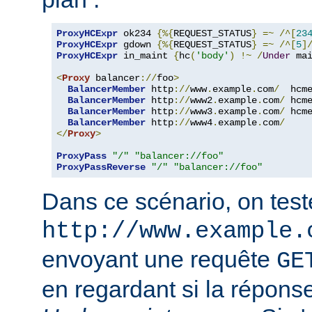
ProxyHCExpr
 ok234 
{%{
REQUEST_STATUS
}
=~
/^[
23
ProxyHCExpr
 gdown 
{%{
REQUEST_STATUS
}
=~
/^[
5
]
ProxyHCExpr
 in_maint 
{
hc
(
'body'
)
!~
/
Under
 ma
<
Proxy
 balancer
://
foo
>
BalancerMember
 http
://
www
.
example
.
com
/
  hcm
BalancerMember
 http
://
www2
.
example
.
com
/
 hcm
BalancerMember
 http
://
www3
.
example
.
com
/
 hcm
BalancerMember
 http
://
www4
.
example
.
com
/
</
Proxy
>
ProxyPass
"/"
"balancer://foo"
ProxyPassReverse
"/"
"balancer://foo"
Dans ce scénario, on teste
http://www.example.
envoyant une requête
GE
en regardant si la réponse