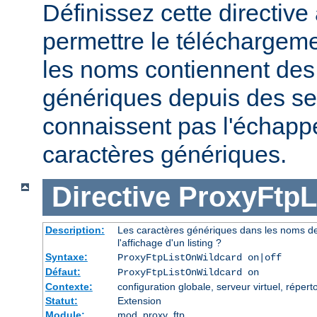
Définissez cette directive 
permettre le téléchargeme
les noms contiennent des
génériques depuis des se
connaissent pas l'échap
caractères génériques.
Directive
ProxyFtpL
Description:
Les caractères génériques dans les noms de
l'affichage d'un listing ?
Syntaxe:
ProxyFtpListOnWildcard on|off
Défaut:
ProxyFtpListOnWildcard on
Contexte:
configuration globale, serveur virtuel, réperto
Statut:
Extension
Module:
mod_proxy_ftp