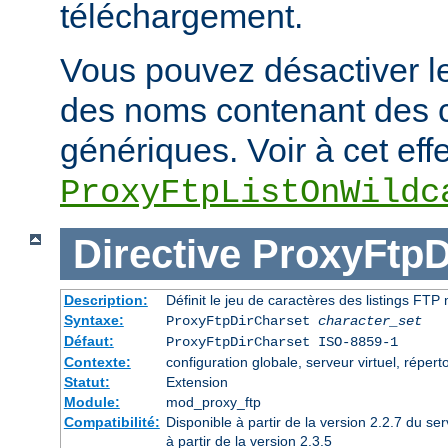
téléchargement.
Vous pouvez désactiver le
des noms contenant des 
génériques. Voir à cet effe
ProxyFtpListOnWildc
Directive
ProxyFtpD
Description:
Définit le jeu de caractères des listings FT
Syntaxe:
ProxyFtpDirCharset
character_set
Défaut:
ProxyFtpDirCharset ISO-8859-1
Contexte:
configuration globale, serveur virtuel, réperto
Statut:
Extension
Module:
mod_proxy_ftp
Compatibilité:
Disponible à partir de la version 2.2.7 du 
à partir de la version 2.3.5