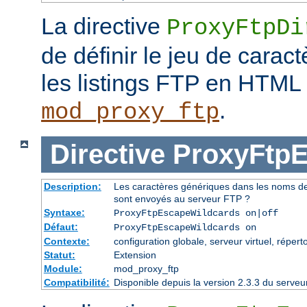
La directive
ProxyFtpDi
de définir le jeu de caract
les listings FTP en HTML
.
mod_proxy_ftp
Directive
ProxyFtpE
Description:
Les caractères génériques dans les noms de f
sont envoyés au serveur FTP ?
Syntaxe:
ProxyFtpEscapeWildcards on|off
Défaut:
ProxyFtpEscapeWildcards on
Contexte:
configuration globale, serveur virtuel, réperto
Statut:
Extension
Module:
mod_proxy_ftp
Compatibilité:
Disponible depuis la version 2.3.3 du serv