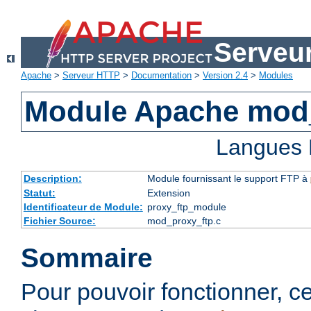
Serveu
Apache
>
Serveur HTTP
>
Documentation
>
Version 2.4
>
Modules
Module Apache mod
Langues 
Description:
Module fournissant le support FTP à
Statut:
Extension
Identificateur de Module:
proxy_ftp_module
Fichier Source:
mod_proxy_ftp.c
Sommaire
Pour pouvoir fonctionner, 