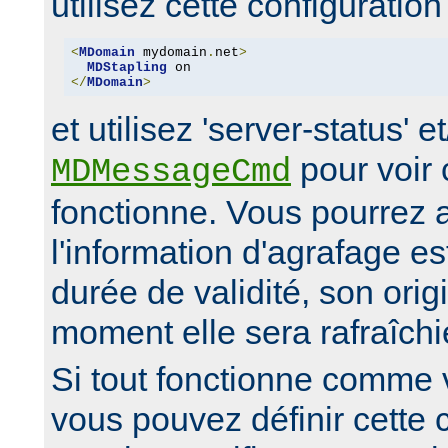
utilisez cette configuration 
<
MDomain
 mydomain
.
net
>
MDStapling
</
MDomain
>
et utilisez 'server-status' e
pour voir
MDMessageCmd
fonctionne. Vous pourrez al
l'information d'agrafage es
durée de validité, son orig
moment elle sera rafraîchi
Si tout fonctionne comme 
vous pouvez définir cette 