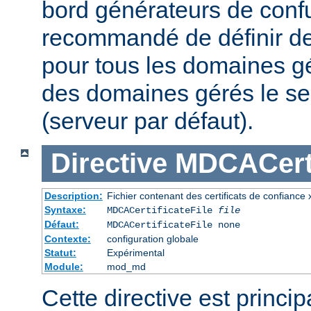
bord générateurs de confu
recommandé de définir des
pour tous les domaines gé
des domaines gérés le se
(serveur par défaut).
Directive
MDCACerti
Description:
Fichier contenant des certificats de confiance
Syntaxe:
MDCACertificateFile
file
Défaut:
MDCACertificateFile none
Contexte:
configuration globale
Statut:
Expérimental
Module:
mod_md
Cette directive est princi