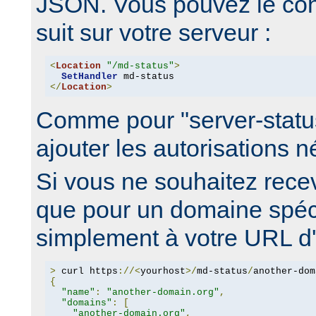
JSON. Vous pouvez le co
suit sur votre serveur :
<
Location
"/md-status"
>
SetHandler
</
Location
>
Comme pour "server-statu
ajouter les autorisations 
Si vous ne souhaitez recev
que pour un domaine spéci
simplement à votre URL d'é
>
 curl https
://<
yourhost
>/
md-status
/
another-dom
{
"name"
:
"another-domain.org"
,
"domains"
:
[
"another-domain.org"
,