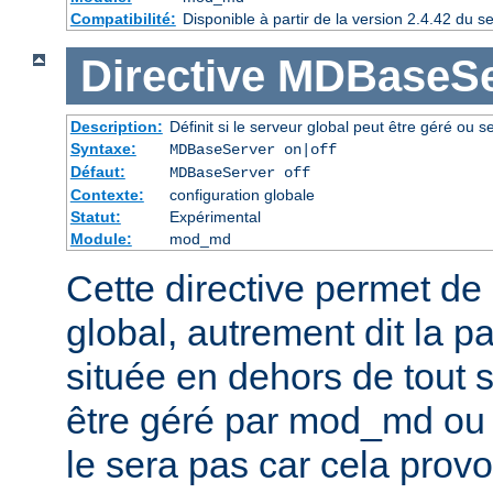
Compatibilité:
Disponible à partir de la version 2.4.42 du
Directive
MDBaseSe
Description:
Définit si le serveur global peut être géré ou s
Syntaxe:
MDBaseServer on|off
Défaut:
MDBaseServer off
Contexte:
configuration globale
Statut:
Expérimental
Module:
mod_md
Cette directive permet de d
global, autrement dit la p
située en dehors de tout se
être géré par mod_md ou n
le sera pas car cela provo