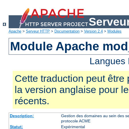
Serveu
Apache
>
Serveur HTTP
>
Documentation
>
Version 2.4
>
Modules
Module Apache mo
Langues 
Cette traduction peut être 
la version anglaise pour 
récents.
Description:
Gestion des domaines au sein des serve
protocole ACME
Statut:
Expérimental