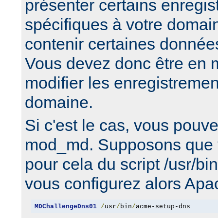
présenter certains enreg
spécifiques à votre domai
contenir certaines données
Vous devez donc être en m
modifier les enregistreme
domaine.
Si c'est le cas, vous pouv
mod_md. Supposons que v
pour cela du script /usr/b
vous configurez alors Apa
MDChallengeDns01
/
usr
/
bin
/
acme-setup-dns