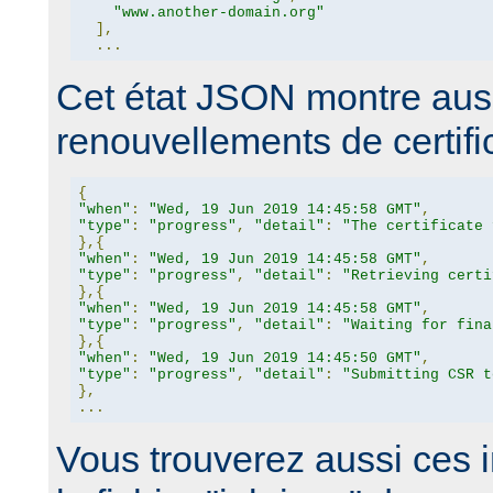
"www.another-domain.org"
],
...
Cet état JSON montre auss
renouvellements de certific
{
"when"
:
"Wed, 19 Jun 2019 14:45:58 GMT"
,
"type"
:
"progress"
,
"detail"
:
"The certificate 
},{
"when"
:
"Wed, 19 Jun 2019 14:45:58 GMT"
,
"type"
:
"progress"
,
"detail"
:
"Retrieving certi
},{
"when"
:
"Wed, 19 Jun 2019 14:45:58 GMT"
,
"type"
:
"progress"
,
"detail"
:
"Waiting for fina
},{
"when"
:
"Wed, 19 Jun 2019 14:45:50 GMT"
,
"type"
:
"progress"
,
"detail"
:
"Submitting CSR t
},
...
Vous trouverez aussi ces 