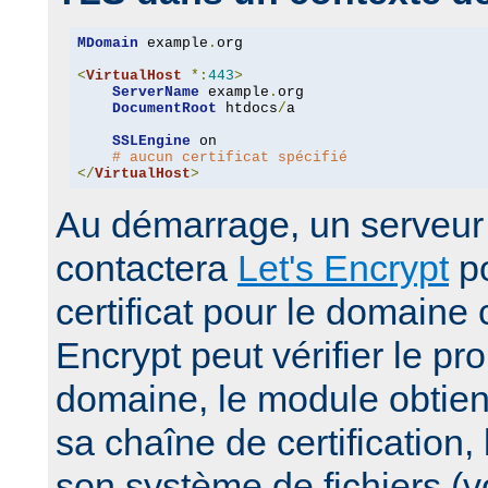
MDomain
 example
.
org

<
VirtualHost
*:
443
>
ServerName
 example
.
org

DocumentRoot
 htdocs
/
a

SSLEngine
 on

# aucun certificat spécifié
</
VirtualHost
>
Au démarrage, un serveur 
contactera
Let's Encrypt
po
certificat pour le domaine 
Encrypt peut vérifier le pro
domaine, le module obtiendr
sa chaîne de certification,
son système de fichiers (vo