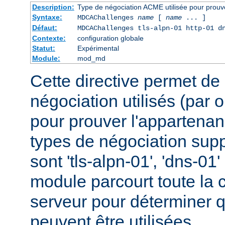
Description:
Type de négociation ACME utilisée pour prouv
Syntaxe:
MDCAChallenges
name
[
name
... ]
Défaut:
MDCAChallenges tls-alpn-01 http-01 d
Contexte:
configuration globale
Statut:
Expérimental
Module:
mod_md
Cette directive permet de 
négociation utilisés (par 
pour prouver l'appartena
types de négociation sup
sont 'tls-alpn-01', 'dns-01' 
module parcourt toute la 
serveur pour déterminer 
peuvent être utilisées.