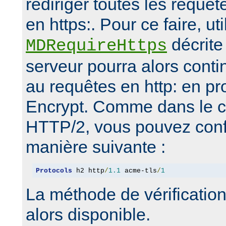
rediriger toutes les requêt
en https:. Pour ce faire, uti
décrite 
MDRequireHttps
serveur pourra alors conti
au requêtes en http: en p
Encrypt. Comme dans le c
HTTP/2, vous pouvez confi
manière suivante :
Protocols
 h2 http
/
1.1
 acme-tls
/
1
La méthode de vérification
alors disponible.