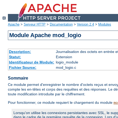
Apache
>
Serveur HTTP
>
Documentation
>
Version 2.4
>
Modules
Module Apache mod_logio
Description:
Journalisation des octets en entrée e
Statut:
Extension
Identificateur de Module:
logio_module
Fichier Source:
mod_logio.c
Sommaire
Ce module permet d'enregistrer le nombre d'octets reçus et envoy
compte les en-têtes et corps des requêtes et des réponses. Le déc
toute modification introduite par le chiffrement.
Pour fonctionner, ce module requiert le chargement du module
mo
Lorsqu'on utilise les connexions persistantes avec SSL, le sup
dans le cadre de la première requête de la connexion. Lors d'u