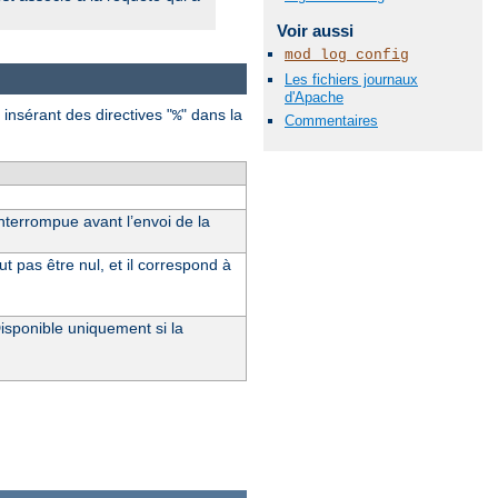
Voir aussi
mod_log_config
Les fichiers journaux
d'Apache
 insérant des directives "
" dans la
%
Commentaires
nterrompue avant l’envoi de la
 pas être nul, et il correspond à
Disponible uniquement si la