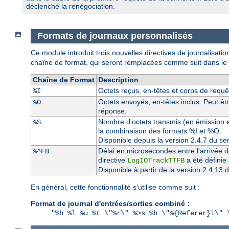
déclenché la renégociation.
Formats de journaux personnalisés
Ce module introduit trois nouvelles directives de journalisati
chaîne de format, qui seront remplacées comme suit dans le fi
Chaîne de Format
Description
Octets reçus, en-têtes et corps de requêt
%I
Octets envoyés, en-têtes inclus. Peut êt
%O
réponse.
Nombre d'octets transmis (en émission et
%S
la combinaison des formats %I et %O.
Disponible depuis la version 2.4.7 du s
Délai en microsecondes entre l'arrivée d
%^FB
directive
a été définie
LogIOTrackTTFB
Disponible à partir de la version 2.4.1
En général, cette fonctionnalité s'utilise comme suit :
Format de journal d'entrées/sorties combiné :
"%h %l %u %t \"%r\" %>s %b \"%{Referer}i\" 