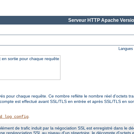
Serveur HTTP Apache Versio
Langues 
t en sortie pour chaque requête
és pour chaque requête. Ce nombre reflète le nombre réel d'octets tra
ompte est effectué avant SSL/TLS en entrée et après SSL/TLS en sortie,
.
d_log_config
plément de trafic induit par la négociation SSL est enregistré dans le 
ne renégociation SSL au niveau d'un répertoire, le décompte d'octets e