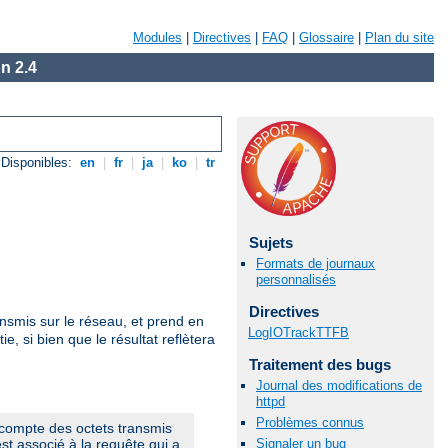
Modules
|
Directives
|
FAQ
|
Glossaire
|
Plan du site
n 2.4
Disponibles:
en
|
fr
|
ja
|
ko
|
tr
Sujets
Formats de journaux
personnalisés
Directives
nsmis sur le réseau, et prend en
LogIOTrackTTFB
 si bien que le résultat reflètera
Traitement des bugs
Journal des modifications de
httpd
Problèmes connus
décompte des octets transmis
Signaler un bug
st associé à la requête qui a