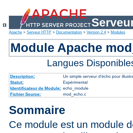
Serveu
Apache
>
Serveur HTTP
>
Documentation
>
Version 2.4
>
Modules
Module Apache mod
Langues Disponible
Description:
Un simple serveur d'écho pour illustr
Statut:
Expérimental
Identificateur de Module:
echo_module
Fichier Source:
mod_echo.c
Sommaire
Ce module est un module d