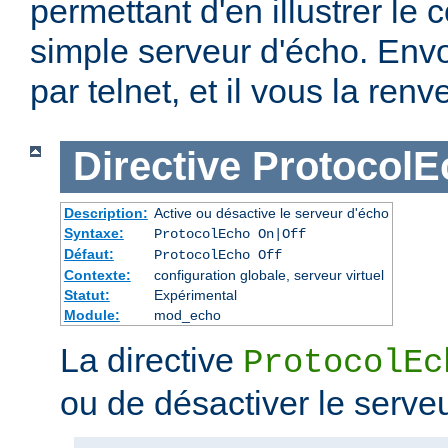
permettant d'en illustrer le c
simple serveur d'écho. Env
par telnet, et il vous la renv
Directive
ProtocolE
Description:
Active ou désactive le serveur d'écho
Syntaxe:
ProtocolEcho On|Off
Défaut:
ProtocolEcho Off
Contexte:
configuration globale, serveur virtuel
Statut:
Expérimental
Module:
mod_echo
La directive
ProtocolEc
ou de désactiver le serve