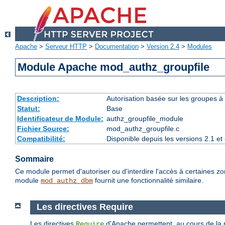
Apache
>
Serveur HTTP
>
Documentation
>
Version 2.4
>
Modules
Module Apache mod_authz_groupfile
Description:
Autorisation basée sur les groupes à l
Statut:
Base
Identificateur de Module:
authz_groupfile_module
Fichier Source:
mod_authz_groupfile.c
Compatibilité:
Disponible depuis les versions 2.1 e
Sommaire
Ce module permet d'autoriser ou d'interdire l'accès à certaines zo
module
fournit une fonctionnalité similaire.
mod_authz_dbm
Les directives Require
Les directives
d'Apache permettent, au cours de la ph
Require