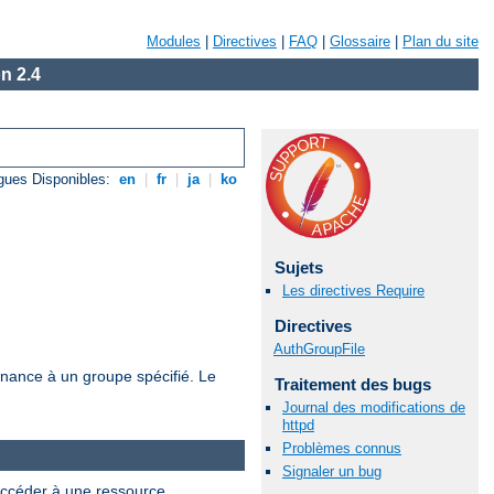
Modules
|
Directives
|
FAQ
|
Glossaire
|
Plan du site
n 2.4
gues Disponibles:
en
|
fr
|
ja
|
ko
Sujets
Les directives Require
Directives
AuthGroupFile
tenance à un groupe spécifié. Le
Traitement des bugs
Journal des modifications de
httpd
Problèmes connus
Signaler un bug
 accéder à une ressource.