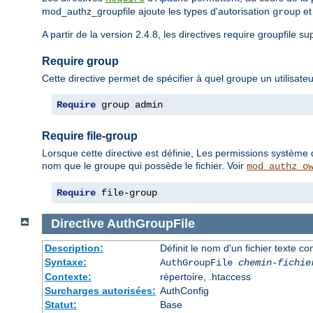
mod_authz_groupfile ajoute les types d'autorisation
e
group
A partir de la version 2.4.8, les directives require groupfile s
Require group
Cette directive permet de spécifier à quel groupe un utilisateu
Require
 group admin
Require file-group
Lorsque cette directive est définie, Les permissions système 
nom que le groupe qui possède le fichier. Voir
mod_authz_o
Require
 file-group
Directive
AuthGroupFile
Description:
Définit le nom d'un fichier texte co
Syntaxe:
AuthGroupFile
chemin-fichie
Contexte:
répertoire, .htaccess
Surcharges autorisées:
AuthConfig
Statut:
Base