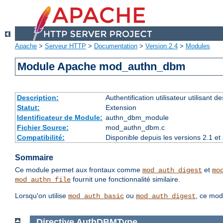
Apache
>
Serveur HTTP
>
Documentation
>
Version 2.4
>
Modules
Module Apache mod_authn_dbm
Description:
Authentification utilisateur utilisant 
Statut:
Extension
Identificateur de Module:
authn_dbm_module
Fichier Source:
mod_authn_dbm.c
Compatibilité:
Disponible depuis les versions 2.1 e
Sommaire
Ce module permet aux frontaux comme
et
mod_auth_digest
mo
fournit une fonctionnalité similaire.
mod_authn_file
Lorsqu'on utilise
ou
, ce mod
mod_auth_basic
mod_auth_digest
Directive
AuthDBMType