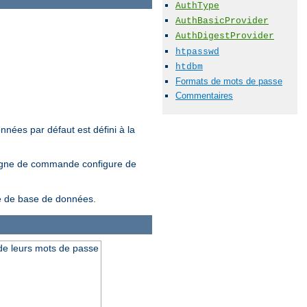
AuthType
AuthBasicProvider
AuthDigestProvider
htpasswd
htdbm
Formats de mots de passe
Commentaires
nnées par défaut est défini à la
ligne de commande configure de
ype de base de données.
t de leurs mots de passe