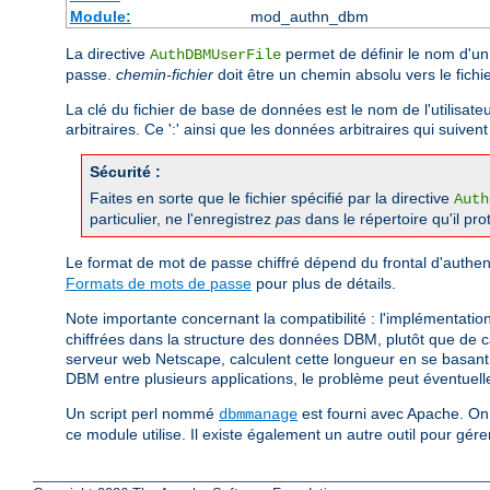
Module:
mod_authn_dbm
La directive
permet de définir le nom d'un 
AuthDBMUserFile
passe.
chemin-fichier
doit être un chemin absolu vers le fich
La clé du fichier de base de données est le nom de l'utilisate
arbitraires. Ce ':' ainsi que les données arbitraires qui suiven
Sécurité :
Faites en sorte que le fichier spécifié par la directive
Auth
particulier, ne l'enregistrez
pas
dans le répertoire qu'il pro
Le format de mot de passe chiffré dépend du frontal d'authent
Formats de mots de passe
pour plus de détails.
Note importante concernant la compatibilité : l'implémentati
chiffrées dans la structure des données DBM, plutôt que de ca
serveur web Netscape, calculent cette longueur en se basant s
DBM entre plusieurs applications, le problème peut éventuell
Un script perl nommé
est fourni avec Apache. On 
dbmmanage
ce module utilise. Il existe également un autre outil pour gé