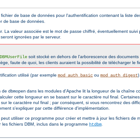
fichier de base de données pour l'authentification contenant la liste des
ier de base de données.
ur. La valeur associée est le mot de passe chiffré, éventuellement suivi 
t seront ignorées par le serveur.
soit stocké en dehors de l'arborescence des documents 
DBMUserFile
tège, faute de quoi, les clients auraient la possibilité de télécharger le 
ification utilisé (par exemple
ou
)
mod_auth_basic
mod_auth_digest
on de
dans les modules d'Apache lit la longueur de la chaîne 
dbmopen
lculer cette longueur en se basant sur le caractère nul final. Certaine
ur le caractère nul final ; par conséquent, si vous rencontrez des diffi
ement s'expliquer par cette différence d'implémentation.
peut utiliser ce programme pour créer et mettre à jour les fichiers d
rer les fichiers DBM, inclus dans le programme
.
htdbm