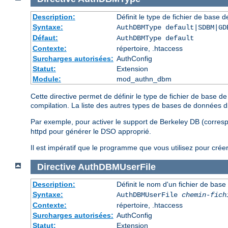
Description:
Définit le type de fichier de base 
Syntaxe:
AuthDBMType default|SDBM|GD
Défaut:
AuthDBMType default
Contexte:
répertoire, .htaccess
Surcharges autorisées:
AuthConfig
Statut:
Extension
Module:
mod_authn_dbm
Cette directive permet de définir le type de fichier de base 
compilation. La liste des autres types de bases de données 
Par exemple, pour activer le support de Berkeley DB (corre
httpd pour générer le DSO approprié.
Il est impératif que le programme que vous utilisez pour crée
Directive
AuthDBMUserFile
Description:
Définit le nom d'un fichier de base
Syntaxe:
AuthDBMUserFile
chemin-fich
Contexte:
répertoire, .htaccess
Surcharges autorisées:
AuthConfig
Statut:
Extension