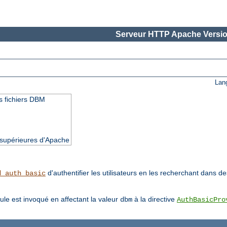
Serveur HTTP Apache Versio
Lan
des fichiers DBM
t supérieures d'Apache
d'authentifier les utilisateurs en les recherchant dans 
d_auth_basic
ule est invoqué en affectant la valeur
à la directive
dbm
AuthBasicPro