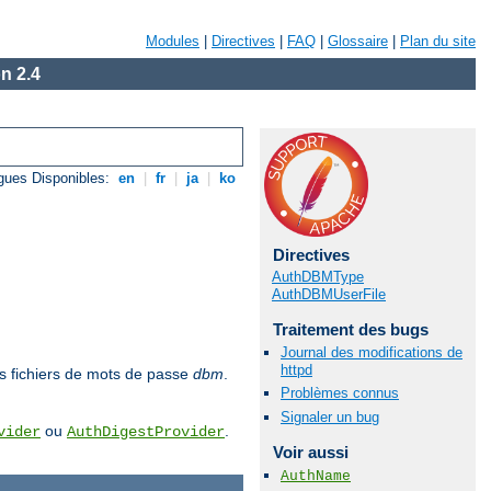
Modules
|
Directives
|
FAQ
|
Glossaire
|
Plan du site
n 2.4
gues Disponibles:
en
|
fr
|
ja
|
ko
Directives
AuthDBMType
AuthDBMUserFile
Traitement des bugs
Journal des modifications de
httpd
des fichiers de mots de passe
dbm
.
Problèmes connus
Signaler un bug
ou
.
vider
AuthDigestProvider
Voir aussi
AuthName