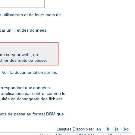
 utilisateurs et de leurs mots de
par un ':' et des données
du serveur web ; en
fichier des mots de passe.
. Voir la documentation sur les
correspondant aux données
s applications par contre, comme le
cultés en échangeant des fichiers
e mots de passe au format DBM que
Langues Disponibles:
en
|
fr
|
ja
|
ko