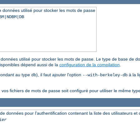
de données utilisé pour stocker les mots de passe
BM|NDBM|DB
de données utilisé pour stocker les mots de passe. Le type de base de do
disponibles dépend aussi de la
configuration de la compilation
.
spondant au type
), il faut ajouter l'option
à la 
db
--with-berkeley-db
r vos fichiers de mots de passe soit configuré pour utiliser le même t
 de données pour l'authentification contenant la liste des utilisateurs e
ier