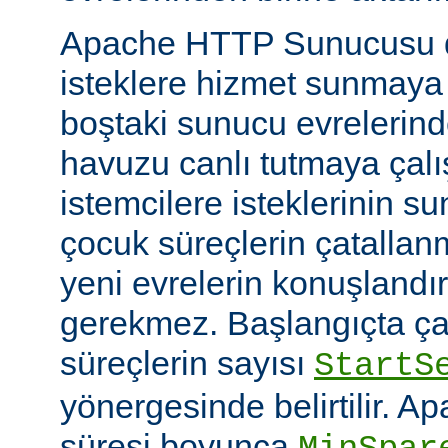
Apache HTTP Sunucusu d
isteklere hizmet sunmaya
boştaki sunucu evrelerind
havuzu canlı tutmaya çalış
istemcilere isteklerinin su
çocuk süreçlerin çatallanm
yeni evrelerin konuşlandı
gerekmez. Başlangıçta çal
süreçlerin sayısı
StartS
yönergesinde belirtilir. A
süresi boyunca