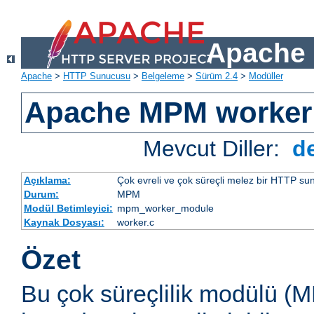
Apache 
Apache
>
HTTP Sunucusu
>
Belgeleme
>
Sürüm 2.4
>
Modüller
Apache MPM worker
Mevcut Diller:
d
Açıklama:
Çok evreli ve çok süreçli melez bir HTTP sun
Durum:
MPM
Modül Betimleyici:
mpm_worker_module
Kaynak Dosyası:
worker.c
Özet
Bu çok süreçlilik modülü (