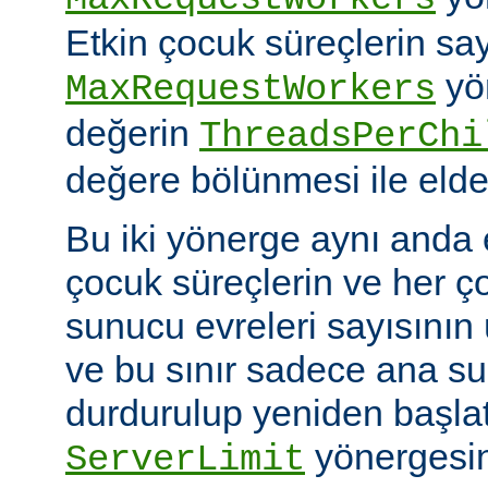
Etkin çocuk süreçlerin say
yö
MaxRequestWorkers
değerin
ThreadsPerChi
değere bölünmesi ile elde 
Bu iki yönerge aynı anda 
çocuk süreçlerin ve her ç
sunucu evreleri sayısının ü
ve bu sınır sadece ana 
durdurulup yeniden başlatıl
yönergesin
ServerLimit