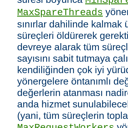
MinSpar
yönerg
MaxSpareThreads
sınırlar dahilinde kalmak 
süreçleri öldürerek gerekt
devreye alarak tüm süreçl
sayısını sabit tutmaya çalı
kendiliğinden çok iyi yü
yönergelere öntanımlı değ
değerlerin atanması nadire
anda hizmet sunulabilecek
(yani, tüm süreçlerin topl
yön
MaxRequestWorkers