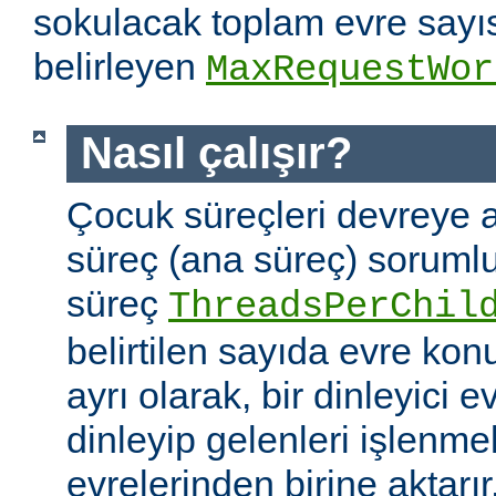
sokulacak toplam evre sayıs
belirleyen
MaxRequestWor
Nasıl çalışır?
Çocuk süreçleri devreye a
süreç (ana süreç) soruml
süreç
ThreadsPerChil
belirtilen sayıda evre kon
ayrı olarak, bir dinleyici e
dinleyip gelenleri işlenm
evrelerinden birine aktarır