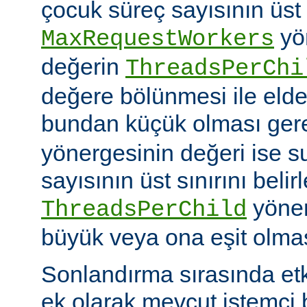
çocuk süreç sayısının üst 
yö
MaxRequestWorkers
değerin
ThreadsPerChi
değere bölünmesi ile elde
bundan küçük olması gere
yönergesinin değeri ise s
sayısının üst sınırını belir
yöner
ThreadsPerChild
büyük veya ona eşit olmas
Sonlandırma sırasında et
ek olarak mevcut istemci b