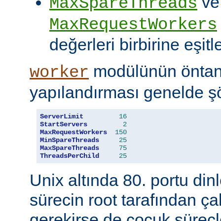
ve
MaxSpareThreads
MaxRequestWorkers
değerleri birbirine eşitle
modülünün öntanı
worker
yapılandırması genelde şö
ServerLimit
16
StartServers
2
MaxRequestWorkers
150
MinSpareThreads
25
MaxSpareThreads
75
ThreadsPerChild
25
Unix altında 80. portu din
sürecin root tarafından çal
gerekirse de çocuk süreçl