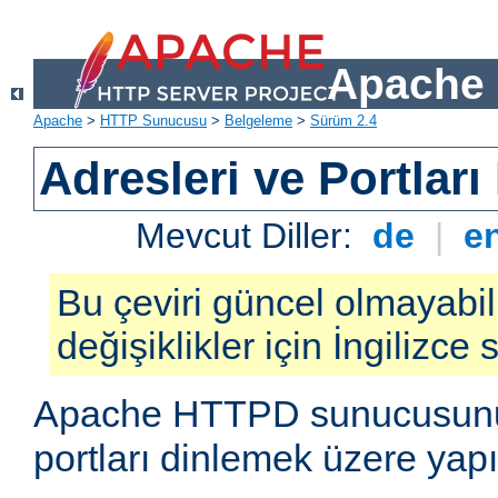
Apache 
Apache
>
HTTP Sunucusu
>
Belgeleme
>
Sürüm 2.4
Adresleri ve Portlar
Mevcut Diller:
de
|
e
Bu çeviri güncel olmayabil
değişiklikler için İngilizce
Apache HTTPD sunucusunun 
portları dinlemek üzere yapı