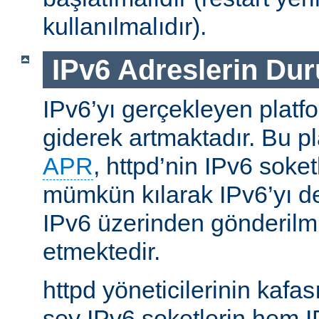
kullanılmalıdır).
IPv6 Adreslerin Du
IPv6’yı gerçekleyen platfo
giderek artmaktadır. Bu p
APR
, httpd’nin IPv6 soket
mümkün kılarak IPv6’yı d
IPv6 üzerinden gönderilmiş
etmektedir.
httpd yöneticilerinin kafası
şey IPv6 soketlerin hem 