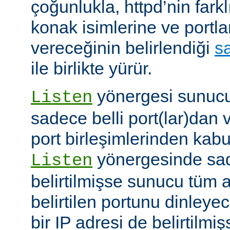
çoğunlukla, httpd’nin farkl
konak isimlerine ve portla
vereceğinin belirlendiği
s
ile birlikte yürür.
yönergesi sunucuy
Listen
sadece belli port(lar)dan 
port birleşimlerinden kabu
yönergesinde sad
Listen
belirtilmişse sunucu tüm a
belirtilen portunu dinleyece
bir IP adresi de belirtilmi