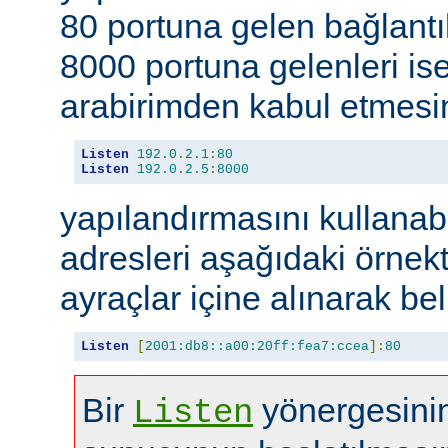
80 portuna gelen bağlantıl
8000 portuna gelenleri is
arabirimden kabul etmesin
Listen
192.0
.
2.1
:
80
Listen
192.0
.
2.5
:
8000
yapılandırmasını kullanabi
adresleri aşağıdaki örnekt
ayraçlar içine alınarak beli
Listen
[
2001:db8::a00:20ff:fea7:ccea
]:
80
Bir
yönergesinin
Listen