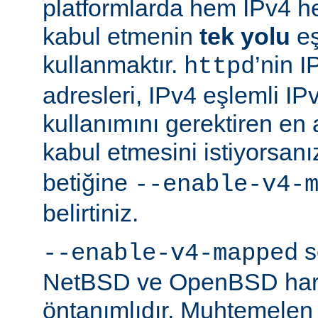
platformlarda hem IPv4 h
kabul etmenin
tek yolu
eş
kullanmaktır.
’nin 
httpd
adresleri, IPv4 eşlemli IP
kullanımını gerektiren en
kabul etmesini istiyorsanı
betiğine
--enable-v4-
belirtiniz.
s
--enable-v4-mapped
NetBSD ve OpenBSD hariç
öntanımlıdır. Muhtemelen