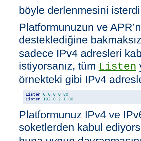
böyle derlenmesini isterdi
Platformunuzun ve APR’n
desteklediğine bakmaksı
sadece IPv4 adresleri kab
istiyorsanız, tüm
Listen
örnekteki gibi IPv4 adresler
Listen
0.0
.
0.0
:
80
Listen
192.0
.
2.1
:
80
Platformunuz IPv4 ve IPv6
soketlerden kabul ediyor
buna uygun davranmasını 