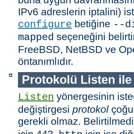
IPv6 adreslerin iptalini) is
betiğine
configure
--d
seçeneğini belirt
mapped
FreeBSD, NetBSD ve O
öntanımlıdır.
Protokolü Listen ile
yönergesinin isteğ
Listen
değiştirgesi
protokol
çoğu
gerekli olmaz. Belirtilmed
için 443,
için ise diğ