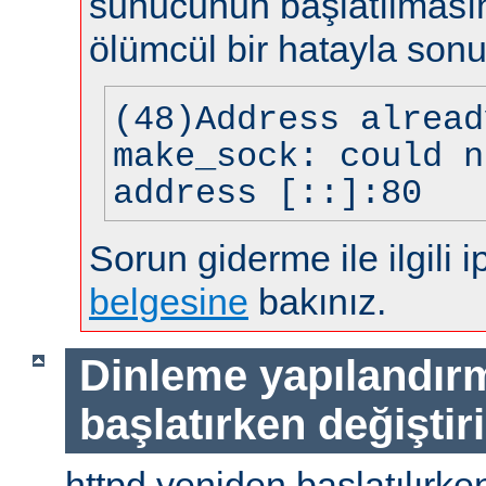
sunucunun başlatılması
ölümcül bir hatayla sonu
(48)Address alread
make_sock: could n
address [::]:80
Sorun giderme ile ilgili i
belgesine
bakınız.
Dinleme yapılandır
başlatırken değiştir
httpd yeniden başlatılırke