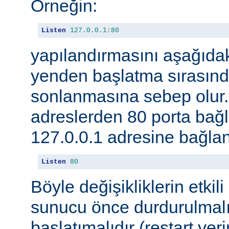
Örneğin:
Listen
127.0
.
0.1
:
80
yapılandırmasını aşağıdak
yenden başlatma sırasınd
sonlanmasına sebep olur
adreslerden 80 porta ba
127.0.0.1 adresine bağlan
Listen
80
Böyle değişikliklerin etkili
sunucu önce durdurulmalı
başlatımalıdır (restart yer