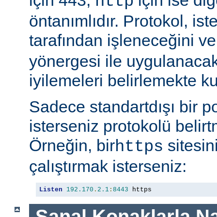
http
öntanımlıdır. Protokol, is
tarafından işleneceğini v
yönergesi ile uygulanaca
iyilemeleri belirlemekte kul
Sadece standartdışı bir p
isterseniz protokolü belirt
Örneğin, bir
sitesin
https
çalıştırmak isterseniz:
Listen
192.170
.
2.1
:
8443
 https
Sanal Konaklarla Na