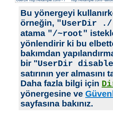
UserDir http://example.com/~*/
http://example.com/~ali/bir
Bu yönergeyi kullanırke
örneğin,
"UserDir ./
atama
istekl
"/~root"
yönlendirir ki bu elbet
bakımdan yapılandırm
bir "
UserDir disabl
satırının yer almasını t
Daha fazla bilgi için
Di
yönergesine ve
Güvenl
sayfasına bakınız.