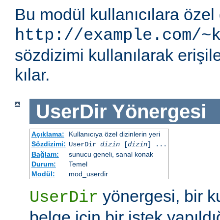
Bu modül kullanıcılara özel 
http://example.com/~
sözdizimi kullanılarak eriş
kılar.
UserDir
Yönergesi
Açıklama:
Kullanıcıya özel dizinlerin yeri
Sözdizimi:
UserDir
dizin
[
dizin
] ...
Bağlam:
sunucu geneli, sanal konak
Durum:
Temel
Modül:
mod_userdir
yönergesi, bir ku
UserDir
belge için bir istek yapıldı