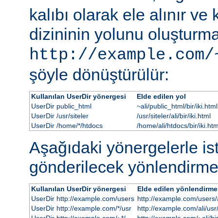
kalıbı olarak ele alınır ve
dizininin yolunu oluşturmak
http://example.com/
şöyle dönüştürülür:
Kullanılan UserDir yönergesi
Elde edilen yol
UserDir public_html
~ali/public_html/bir/iki.html
UserDir /usr/siteler
/usr/siteler/ali/bir/iki.html
UserDir /home/*/htdocs
/home/ali/htdocs/bir/iki.htm
Aşağıdaki yönergelerle i
gönderilecek yönlendirme
Kullanılan UserDir yönergesi
Elde edilen yönlendirme
UserDir http://example.com/users
http://example.com/users/al
UserDir http://example.com/*/usr
http://example.com/ali/usr/b