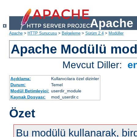
Apache 
Apache
>
HTTP Sunucusu
>
Belgeleme
>
Sürüm 2.4
>
Modüller
Apache Modülü mod
Mevcut Diller:
e
Açıklama:
Kullanıcılara özel dizinler
Durum:
Temel
Modül Betimleyici:
userdir_module
Kaynak Dosyası:
mod_userdir.c
Özet
Bu modülü kullanarak, bir