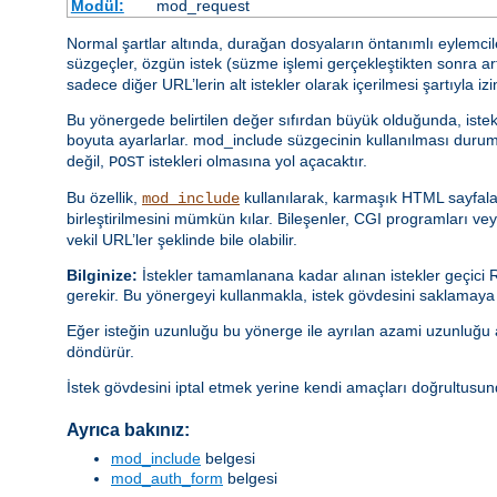
Modül:
mod_request
Normal şartlar altında, durağan dosyaların öntanımlı eylemcile
süzgeçler, özgün istek (süzme işlemi gerçekleştikten sonra ar
sadece diğer URL’lerin alt istekler olarak içerilmesi şartıyla izin
Bu yönergede belirtilen değer sıfırdan büyük olduğunda, istek 
boyuta ayarlarlar. mod_include süzgecinin kullanılması durum
değil,
istekleri olmasına yol açacaktır.
POST
Bu özellik,
kullanılarak, karmaşık HTML sayfala
mod_include
birleştirilmesini mümkün kılar. Bileşenler, CGI programları veya
vekil URL’ler şeklinde bile olabilir.
Bilginize:
İstekler tamamlanana kadar alınan istekler geçici R
gerekir. Bu yönergeyi kullanmakla, istek gövdesini saklamaya 
Eğer isteğin uzunluğu bu yönerge ile ayrılan azami uzunluğu
döndürür.
İstek gövdesini iptal etmek yerine kendi amaçları doğrultusund
Ayrıca bakınız:
mod_include
belgesi
mod_auth_form
belgesi