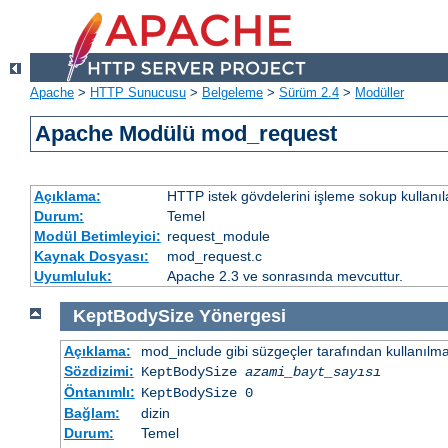
Apache
>
HTTP Sunucusu
>
Belgeleme
>
Sürüm 2.4
>
Modüller
Apache Modülü mod_request
Açıklama:
HTTP istek gövdelerini işleme sokup kullanıla
Durum:
Temel
Modül Betimleyici:
request_module
Kaynak Dosyası:
mod_request.c
Uyumluluk:
Apache 2.3 ve sonrasında mevcuttur.
KeptBodySize
Yönergesi
Açıklama:
mod_include gibi süzgeçler tarafından kullanılma o
Sözdizimi:
KeptBodySize
azami_bayt_sayısı
Öntanımlı:
KeptBodySize 0
Bağlam:
dizin
Durum:
Temel