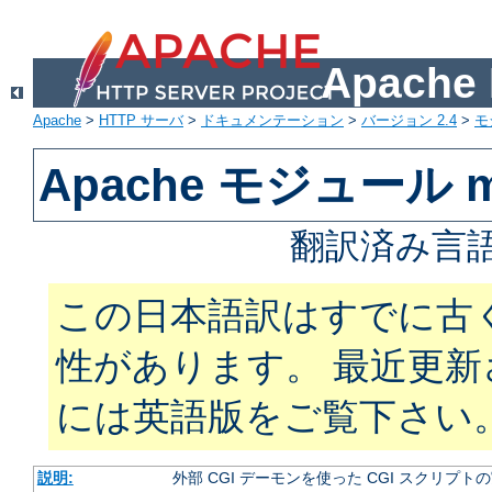
Apach
Apache
>
HTTP サーバ
>
ドキュメンテーション
>
バージョン 2.4
>
モ
Apache モジュール m
翻訳済み言語
この日本語訳はすでに古
性があります。 最近更
には英語版をご覧下さい
説明:
外部 CGI デーモンを使った CGI スクリプト