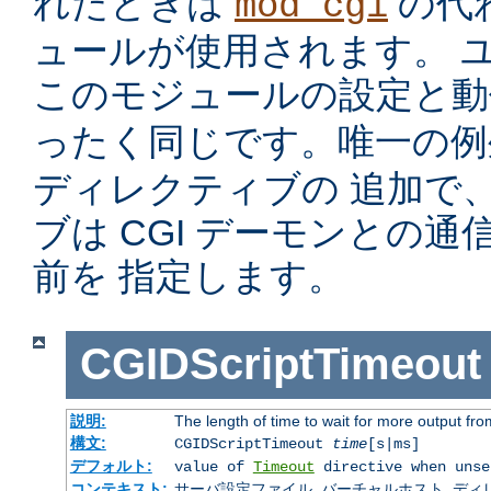
れたときは
の代
mod_cgi
ュールが使用されます。 
このモジュールの設定と
ったく同じです。唯一の
ディレクティブの 追加で
ブは CGI デーモンとの
前を 指定します。
CGIDScriptTimeout
説明:
The length of time to wait for more output f
構文:
CGIDScriptTimeout
time
[s|ms]
デフォルト:
value of
Timeout
directive when unse
コンテキスト:
サーバ設定ファイル, バーチャルホスト, ディレクトリ