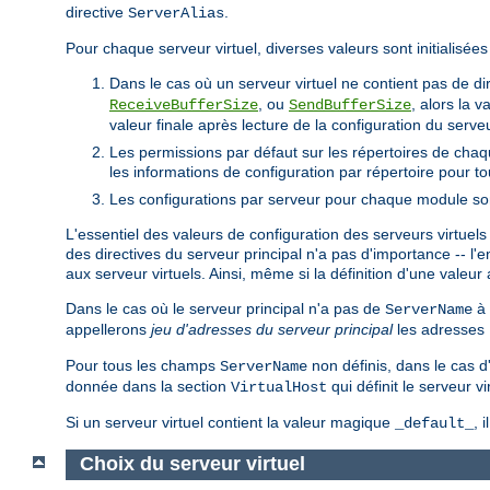
directive
.
ServerAlias
Pour chaque serveur virtuel, diverses valeurs sont initialisées 
Dans le cas où un serveur virtuel ne contient pas de di
, ou
, alors la 
ReceiveBufferSize
SendBufferSize
valeur finale après lecture de la configuration du serveu
Les permissions par défaut sur les répertoires de chaq
les informations de configuration par répertoire pour t
Les configurations par serveur pour chaque module sont
L'essentiel des valeurs de configuration des serveurs virtuels 
des directives du serveur principal n'a pas d'importance -- l'
aux serveur virtuels. Ainsi, même si la définition d'une valeur a
Dans le cas où le serveur principal n'a pas de
à 
ServerName
appellerons
jeu d'adresses du serveur principal
les adresses 
Pour tous les champs
non définis, dans le cas d
ServerName
donnée dans la section
qui définit le serveur vi
VirtualHost
Si un serveur virtuel contient la valeur magique
, 
_default_
Choix du serveur virtuel