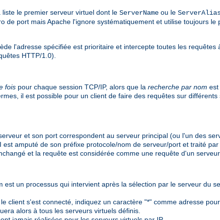
liste le premier serveur virtuel dont le
ou le
ServerName
ServerAlia
de port mais Apache l'ignore systématiquement et utilise toujours le po
sède l'adresse spécifiée est prioritaire et intercepte toutes les requête
quêtes HTTP/1.0).
e fois
pour chaque session TCP/IP, alors que la
recherche par nom
est
mes, il est possible pour un client de faire des requêtes sur différents
erveur et son port correspondent au serveur principal (ou l'un des serv
RI est amputé de son préfixe protocole/nom de serveur/port et traité par
te inchangé et la requête est considérée comme une requête d'un serveu
 est un processus qui intervient après la sélection par le serveur du se
le client s'est connecté, indiquez un caractère "*" comme adresse pour t
era alors à tous les serveurs virtuels définis.
ont jamais réalisées pour les serveurs virtuels par IP.