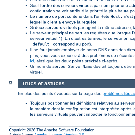
ServerName
ServerAlias
Seul l'ordre des serveurs virtuels par nom pour une a
configuration se voit attribué la priorité la plus haute 
Le numéro de port contenu dans l'en-tête
n'est 
Host:
lequel le client a envoyé la requête.
Si deux serveurs virtuels partagent la même adresse, la 
Le serveur principal ne sert les requêtes que lorsque l
serveur virtuel
). En d'autres termes, le serveur princ
*
correspond au port).
_default_
Il ne faut jamais employer de noms DNS dans des dire
plus, vous vous exposez à des problèmes de sécurité s
ici
, ainsi que les deux points précisés ci-après.
Un nom de serveur
devrait toujours être 
ServerName
virtuel.
Trucs et astuces
En plus des points évoqués sur la page des
problèmes liés 
Toujours positionner les définitions relatives au serveur
la manière dont la configuration est interprétée après l
les serveurs virtuels peuvent impacter le fonctionnemen
Copyright 2026 The Apache Software Foundation.
Autorisé sous
Apache License, Version 2.0
.