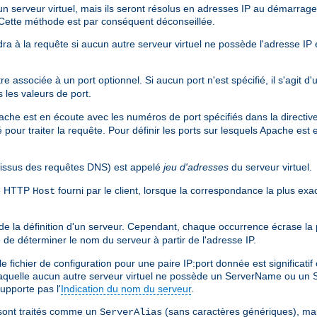
d'un serveur virtuel, mais ils seront résolus en adresses IP au démarrage
. Cette méthode est par conséquent déconseillée.
dra à la requête si aucun autre serveur virtuel ne possède l'adresse IP 
re associée à un port optionnel. Si aucun port n'est spécifié, il s'agit d
 les valeurs de port.
pache est en écoute avec les numéros de port spécifiés dans la directiv
pour traiter la requête. Pour définir les ports sur lesquels Apache est en
issus des requêtes DNS) est appelé
jeu d'adresses
du serveur virtuel.
ête HTTP
fourni par le client, lorsque la correspondance la plus exa
Host
de la définition d'un serveur. Cependant, chaque occurrence écrase la 
e de déterminer le nom du serveur à partir de l'adresse IP.
ichier de configuration pour une paire IP:port donnée est significatif ca
 laquelle aucun autre serveur virtuel ne possède un ServerName ou un S
upporte pas l'
Indication du nom du serveur
.
ont traités comme un
(sans caractères génériques), ma
ServerAlias