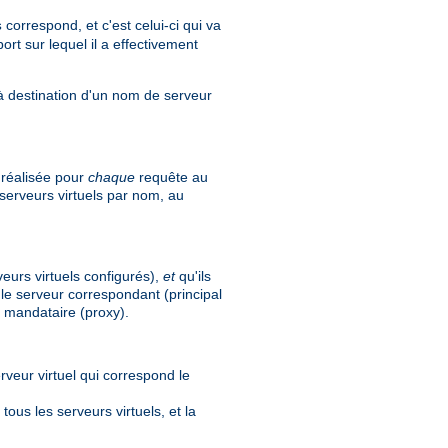
correspond, et c'est celui-ci qui va
s
rt sur lequel il a effectivement
s à destination d'un nom de serveur
 réalisée pour
chaque
requête au
 serveurs virtuels par nom, au
eurs virtuels configurés),
et
qu'ils
 le serveur correspondant (principal
r mandataire (proxy).
rveur virtuel qui correspond le
ous les serveurs virtuels, et la