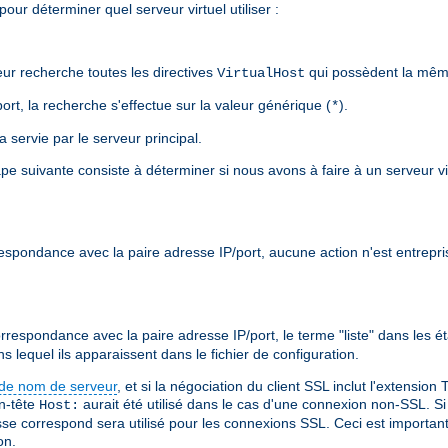
ur déterminer quel serveur virtuel utiliser :
ur recherche toutes les directives
qui possèdent la même
VirtualHost
rt, la recherche s'effectue sur la valeur générique (
).
*
 servie par le serveur principal.
tape suivante consiste à déterminer si nous avons à faire à un serveur 
espondance avec la paire adresse IP/port, aucune action n'est entreprise
rrespondance avec la paire adresse IP/port, le terme "liste" dans les ét
ns lequel ils apparaissent dans le fichier de configuration.
 de nom de serveur
, et si la négociation du client SSL inclut l'extensio
en-tête
aurait été utilisé dans le cas d'une connexion non-SSL. Si
Host:
se correspond sera utilisé pour les connexions SSL. Ceci est important c
on.