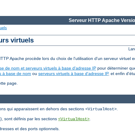
Serveur HTTP Apache Versio
uels
rs virtuels
Lan
TP Apache procède lors du choix de l'utilisation d'un serveur virtuel e
se de nom et serveurs virtuels à base d'adresse IP
pour déterminer que
ls à base de nom
ou
serveurs virtuels à base d'adresse IP
, et enfin d'ét
ette page.
tions qui apparaissent en dehors des sections
.
<VirtualHost>
), sont définis par les sections
.
<VirtualHost>
resses et des ports optionnels.