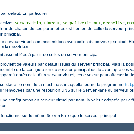
par défaut. En particulier :
rectives
,
,
,
,
ServerAdmin
Timeout
KeepAliveTimeout
KeepAlive
Ma
valeur de chacun de ces paramètres est héritée de celle du serveur princip
r principal.)
ue serveur virtuel sont assemblées avec celles du serveur principal. E
ous les modules.
 assemblées à partir de celles du serveur principal.
provient de valeurs par défaut issues du serveur principal. Mais la posit
ensemble de la configuration du serveur principal est lu avant que ces v
pparaît après celle d'un serveur virtuel, cette valeur peut affecter la def
ce stade, le nom de la machine sur laquelle tourne le programme
htt
IP renvoyées par une résolution DNS sur le
du serveur pri
ServerName
'une configuration en serveur virtuel par nom, la valeur adoptée par dé
rtuel.
il fonctionne sur le même
que le serveur principal.
ServerName