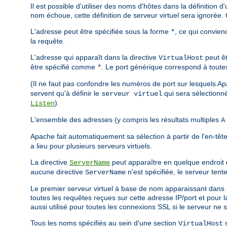
Il est possible d'utiliser des noms d'hôtes dans la définition 
nom échoue, cette définition de serveur virtuel sera ignorée
L'adresse peut être spécifiée sous la forme
, ce qui convien
*
la requête.
L'adresse qui apparaît dans la directive
peut êt
VirtualHost
être spécifié comme
. Le port générique correspond à toutes
*
(Il ne faut pas confondre les numéros de port sur lesquels A
servent qu'à définir le
qui sera sélectionné 
serveur virtuel
).
Listen
L'ensemble des adresses (y compris les résultats multiples
A
Apache fait automatiquement sa sélection à partir de l'en-t
a lieu pour plusieurs serveurs virtuels.
La directive
peut apparaître en quelque endroit 
ServerName
aucune directive
n'est spécifiée, le serveur tent
ServerName
Le premier serveur virtuel à base de nom apparaissant dans le f
toutes les requêtes reçues sur cette adresse IP/port et pour
aussi utilisé pour toutes les connexions SSL si le serveur ne s
Tous les noms spécifiés au sein d'une section
s
VirtualHost