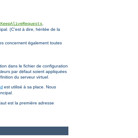
,
xKeepAliveRequests
al. (C'est à dire, héritée de la
lles concernent également toutes
ion dans le fichier de configuration
aleurs par défaut soient appliquées
inition du serveur virtuel.
est utilisé à sa place. Nous
pd
ncipal.
faut est la première adresse