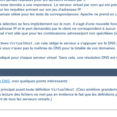
dresse donnée a une importance. Le serveur virtuel par nom qui est pré
pour les requêtes arrivant sur son jeu d'adresses IP.
jamais utilisé pour les tests de correspondances. Apache ne prend en
sélection se fera implicitement sur le nom. Il s'agit d'une nouvelle fonc
'adresse IP et le port demandés par le client ne correspondent à aucun 
ipal n'est utile que pour les combinaisons adresse/port non spécifiées (
ctives
, car cela oblige le serveur a s'appuyer sur le D
VirtualHost
i vous n'avez pas la maîtrise du DNS pour la totalité de vos domaines.
indiqué pour chaque serveur virtuel. Sans cela, une résolution DNS es
au DNS
, voici quelques points intéressants :
 principal avant toute définition
. (Ceci améliore grandement
VirtualHost
a lecture des fichiers ne met pas en évidence le fait que les définitions
t de tous les serveurs virtuels.)