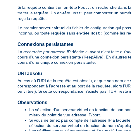
Si la requête contient un en-tête
, on recherche dans la 
Host:
traiter la requête. Un en-tête
peut comporter un numéro 
Host:
reçu la requête.
Le premier serveur virtuel du fichier de configuration qui pos
inconnu, ou toute requête sans en-tête
(comme les re
Host:
Connexions persistantes
La
recherche par adresse IP
décrite ci-avant n'est faite qu'
un
cours d'une connexion persistante (KeepAlive). En d'autres ter
cours d'une unique connexion persistante.
URI absolu
Au cas où l'URI de la requête est absolu, et que son nom de s
correspondent à l'adresse et au port de la requête, alors l'U
ou virtuel). Si cette correspondance n'existe pas, l'URI res
Observations
La sélection d'un serveur virtuel en fonction de son nom
mieux du point de vue adresse IP/port.
Si vous ne tenez pas compte de l'adresse IP à laquelle 
sélection du serveur virtuel en fonction du nom s'appliqu
Les vérifications sur
et
ne s