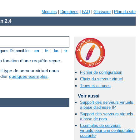
Modules
|
Directives
|
FAQ
|
Glossaire
|
Plan du site
n 2.4
gues Disponibles:
en
|
fr
|
ko
|
tr
n fonction d'une requête reçue.
l type de serveur virtuel nous
Fichier de configuration
udier
quelques exemples
.
Choix du serveur virtuel
Trucs et astuces
Voir aussi
Support des serveurs virtuels
à base d'adresse IP
Support des serveurs virtuels
à base de nom
Exemples de serveurs
virtuels pour une configuration
courante