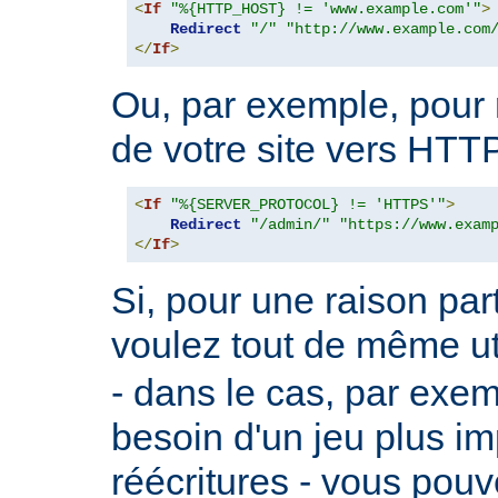
<
If
"%{HTTP_HOST} != 'www.example.com'"
>
Redirect
"/"
"http://www.example.com
</
If
>
Ou, par exemple, pour r
de votre site vers HTT
<
If
"%{SERVER_PROTOCOL} != 'HTTPS'"
>
Redirect
"/admin/"
"https://www.exam
</
If
>
Si, pour une raison part
voulez tout de même ut
- dans le cas, par exe
besoin d'un jeu plus im
réécritures - vous pouve