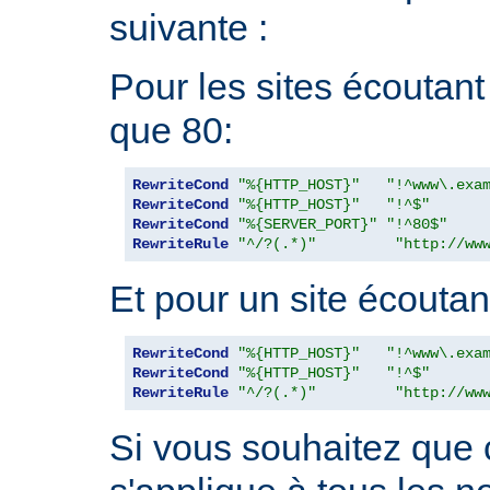
suivante :
Pour les sites écoutant
que 80:
RewriteCond
"%{HTTP_HOST}"
"!^www\.exa
RewriteCond
"%{HTTP_HOST}"
"!^$"
RewriteCond
"%{SERVER_PORT}"
"!^80$"
RewriteRule
"^/?(.*)"
"http://ww
Et pour un site écoutant
RewriteCond
"%{HTTP_HOST}"
"!^www\.exa
RewriteCond
"%{HTTP_HOST}"
"!^$"
RewriteRule
"^/?(.*)"
"http://ww
Si vous souhaitez que 