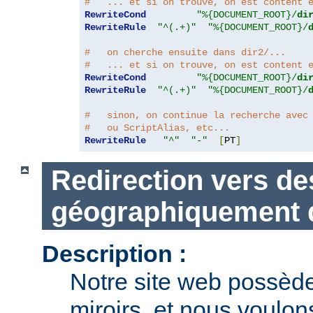
#   ... et si on trouve, on est content 
RewriteCond
"%{DOCUMENT_ROOT}/
di
RewriteRule
"^(.+)"
"%{DOCUMENT_ROOT}/
#   on cherche ensuite dans dir2/...
#   ... et si on trouve, on est content 
RewriteCond
"%{DOCUMENT_ROOT}/
di
RewriteRule
"^(.+)"
"%{DOCUMENT_ROOT}/
#   sinon, on continue la recherche avec
#   ou ScriptAlias, etc...
RewriteRule
"^"
"-"
[
PT
]
Redirection vers de
géographiquement d
Description :
Notre site web possèd
miroirs, et nous voulons