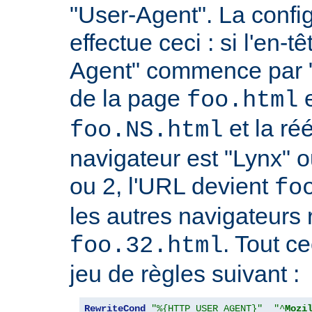
"User-Agent". La confi
effectue ceci : si l'en-
Agent" commence par "
de la page
e
foo.html
et la réé
foo.NS.html
navigateur est "Lynx" o
ou 2, l'URL devient
fo
les autres navigateurs 
. Tout ce
foo.32.html
jeu de règles suivant :
RewriteCond
"%{HTTP_USER_AGENT}"
"^
Mozi