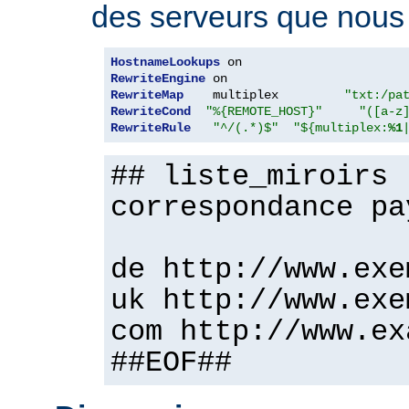
des serveurs que nous v
HostnameLookups
RewriteEngine
RewriteMap
    multiplex         
"txt:/pa
RewriteCond
"%{REMOTE_HOST}"
"([a-z
RewriteRule
"^/(.*)$"
"${multiplex:
%1
## liste_miroirs 
correspondance pa
de http://www.exe
uk http://www.exe
com http://www.ex
##EOF##