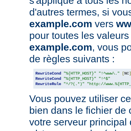
s'applique à tous les 
d'autres termes, si vou
example.com
vers
ww
pour toutes les valeurs
example.com
, vous po
de règles suivants :
RewriteCond
"%{HTTP_HOST}"
"!^www\."
[
NC
RewriteCond
"%{HTTP_HOST}"
"!^$"
RewriteRule
"^/?(.*)"
"http://www.%{HTTP
Vous pouvez utiliser ce
bien dans le fichier de
votre serveur principal