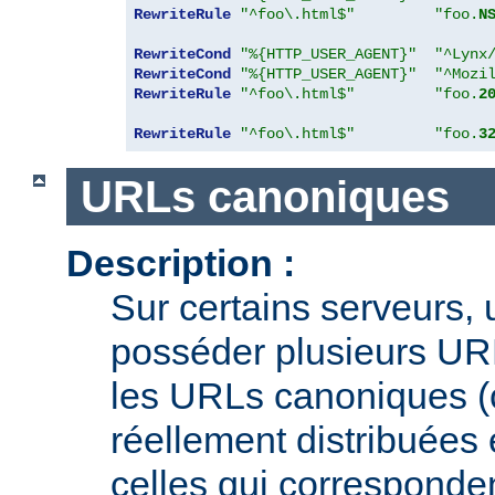
RewriteRule
"^foo\.html$"
"foo.
N
RewriteCond
"%{HTTP_USER_AGENT}"
"^Lynx
RewriteCond
"%{HTTP_USER_AGENT}"
"^Mozi
RewriteRule
"^foo\.html$"
"foo.
2
RewriteRule
"^foo\.html$"
"foo.
3
URLs canoniques
Description :
Sur certains serveurs,
posséder plusieurs URL
les URLs canoniques (c
réellement distribuées e
celles qui corresponden