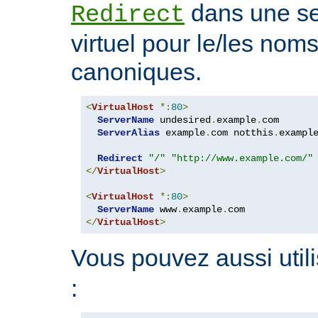
dans une se
Redirect
virtuel pour le/les nom
canoniques.
<
VirtualHost
*:
80
>
ServerName
 undesired
.
example
.
com

ServerAlias
 example
.
com notthis
.
exampl
Redirect
"/"
"http://www.example.com/"
</
VirtualHost
>
<
VirtualHost
*:
80
>
ServerName
 www
.
example
.
</
VirtualHost
>
Vous pouvez aussi utili
: