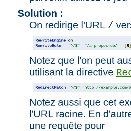
Solution :
On redirige l'URL
ve
/
RewriteEngine
RewriteRule
"^/$"
"/a-propos-de/"
[
R
Notez que l'on peut aus
utilisant la directive
Re
RedirectMatch
"^/$"
"http://example.com/
Notez aussi que cet ex
l'URL racine. En d'autre
une requête pour