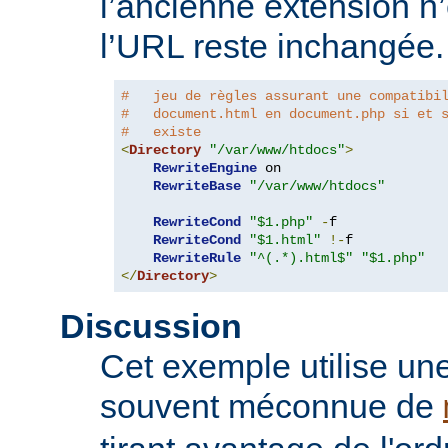
l’ancienne extension n’
l’URL reste inchangée.
#   jeu de règles assurant une compatibi
#   document.html en document.php si et 
#   existe
<
Directory
"/var/www/htdocs"
>
RewriteEngine
 on

RewriteBase
"/var/www/htdocs"
RewriteCond
"$1.php"
-
f

RewriteCond
"$1.html"
!-
f

RewriteRule
"^(.*).html$"
"$1.php"
</
Directory
>
Discussion
Cet exemple utilise une
souvent méconnue de