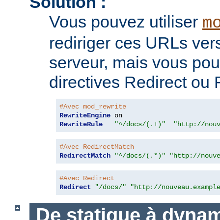
Solution :
Vous pouvez utiliser
m
rediriger ces URLs ver
serveur, mais vous pouv
directives Redirect ou
#Avec mod_rewrite
RewriteEngine
RewriteRule
"^/docs/(.+)"
"http://nou
#Avec RedirectMatch
RedirectMatch
"^/docs/(.*)"
"http://nouv
#Avec Redirect
Redirect
"/docs/"
"http://nouveau.exampl
De statique à dyna