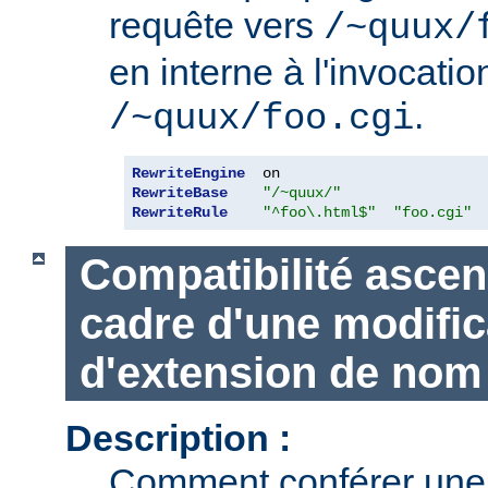
requête vers
/~quux/
en interne à l'invocatio
.
/~quux/foo.cgi
RewriteEngine
RewriteBase
"/~quux/"
RewriteRule
"^foo\.html$"
"foo.cgi"
Compatibilité ascen
cadre d'une modific
d'extension de nom 
Description :
Comment conférer une 