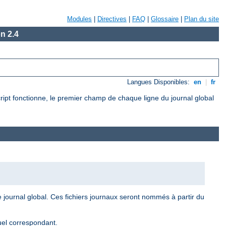
Modules
|
Directives
|
FAQ
|
Glossaire
|
Plan du site
n 2.4
Langues Disponibles:
en
|
fr
cript fonctionne, le premier champ de chaque ligne du journal global
le journal global. Ces fichiers journaux seront nommés à partir du
tuel correspondant.