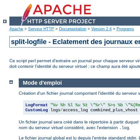
Apache
>
Serveur HTTP
>
Documentation
>
Version 2.4
>
Programs
split-logfile - Eclatement des journaux e
Ce script perl permet d'extraire un journal pour chaque serveur vi
doit contenir l'identité du serveur virtuel ; ce champ aura été ajout
Mode d'emploi
Création d'un fichier journal comportant l'identité du serveur v
LogFormat
"%v %h %l %u %t \"%r\" %>s %b \"%{R
CustomLog
 logs
/
access_log combined_plus_vhost
Un fichier journal sera créé dans le répertoire à partir duque
nom du serveur virtuel considéré, avec l'extension
.
.log
Le fichier journal global est lu depuis l'entrée standard stdin