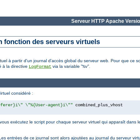
Serveur HTTP Apache Versio
n fonction des serveurs virtuels
rtuel à partir d'un journal d'accès global du serveur web. Pour que ce s
é à la directive
via la variable "
".
LogFormat
%v
irtuel considéré :
eferer}i\" \"%{User-agent}i\""
l vous exécutez le script pour chaque serveur virtuel qui apparaît dans 
. Les entrées de ce journal sont alors ajoutées au journal du serveur vir