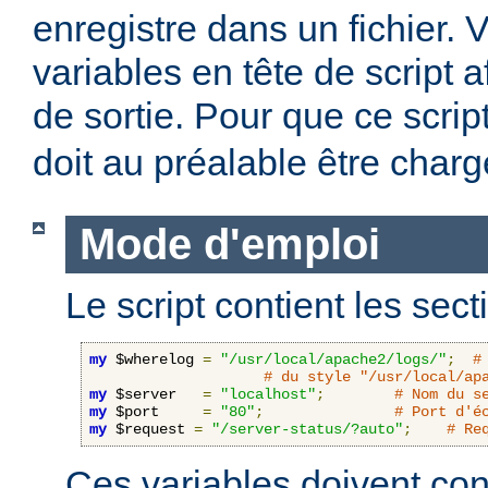
enregistre dans un fichier. 
variables en tête de script a
de sortie. Pour que ce scrip
doit au préalable être charg
Mode d'emploi
Le script contient les sect
my
 $wherelog 
=
"/usr/local/apache2/logs/"
;
#
# du style "/usr/local/ap
my
 $server   
=
"localhost"
;
# Nom du s
my
 $port     
=
"80"
;
# Port d'é
my
 $request 
=
"/server-status/?auto"
;
# Re
Ces variables doivent cont