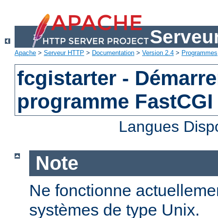
Serveu
Apache
>
Serveur HTTP
>
Documentation
>
Version 2.4
>
Programmes
fcgistarter - Démarre
programme FastCGI
Langues Disp
Note
Ne fonctionne actuellemen
systèmes de type Unix.