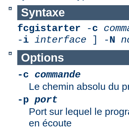
Syntaxe
fcgistarter
-
c
comm
-
i
interface
] -
N
n
Options
-c
commande
Le chemin absolu du 
-p
port
Port sur lequel le pro
en écoute