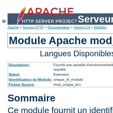
Serveu
Apache
>
Serveur HTTP
>
Documentation
>
Version 2.4
>
Modules
Module Apache mod
Langues Disponible
Description:
Fournit une variable d'environnement
requête
Statut:
Extension
Identificateur de Module:
unique_id_module
Fichier Source:
mod_unique_id.c
Sommaire
Ce module fournit un identifi