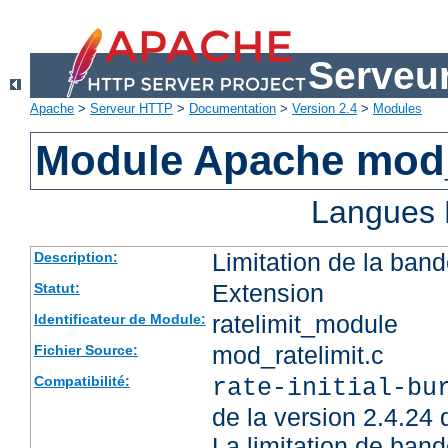
Serveu
Apache
>
Serveur HTTP
>
Documentation
>
Version 2.4
>
Modules
Module Apache mod_
Langues 
Limitation de la band
Description:
Extension
Statut:
ratelimit_module
Identificateur de Module:
mod_ratelimit.c
Fichier Source:
Compatibilité:
rate-initial-bu
de la version 2.4.24
La limitation de ban