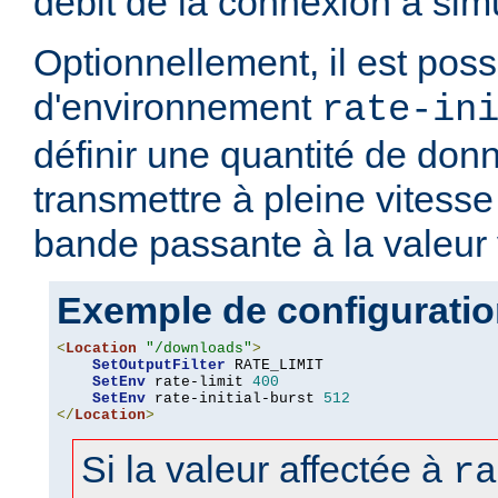
débit de la connexion à simu
Optionnellement, il est possi
d'environnement
rate-in
définir une quantité de don
transmettre à pleine vitesse 
bande passante à la valeur
Exemple de configurati
<
Location
"/downloads"
>
SetOutputFilter
 RATE_LIMIT

SetEnv
 rate-limit 
400
SetEnv
 rate-initial-burst 
512
</
Location
>
Si la valeur affectée à
ra