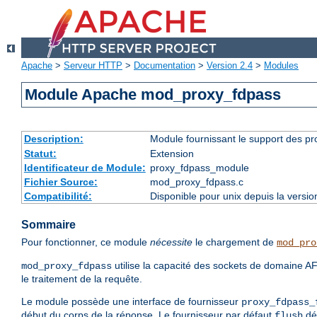
Apache
>
Serveur HTTP
>
Documentation
>
Version 2.4
>
Modules
Module Apache mod_proxy_fdpass
Description:
Module fournissant le support des p
Statut:
Extension
Identificateur de Module:
proxy_fdpass_module
Fichier Source:
mod_proxy_fdpass.c
Compatibilité:
Disponible pour unix depuis la versi
Sommaire
Pour fonctionner, ce module
nécessite
le chargement de
mod_pro
utilise la capacité des sockets de domaine 
mod_proxy_fdpass
le traitement de la requête.
Le module possède une interface de fournisseur
proxy_fdpass_
début du corps de la réponse. Le fournisseur par défaut
dés
flush