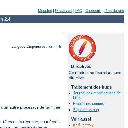
Modules
|
Directives
|
FAQ
|
Glossaire
|
Plan du site
n 2.4
Langues Disponibles:
en
|
fr
Directives
Ce module ne fournit aucune
directive.
Traitement des bugs
Journal des modifications de
httpd
.
Problèmes connus
 à un autre processus de terminer
Signaler un bug
Voir aussi
n-têtes de la réponse, ou même le
mod_proxy
e soin au processus externe