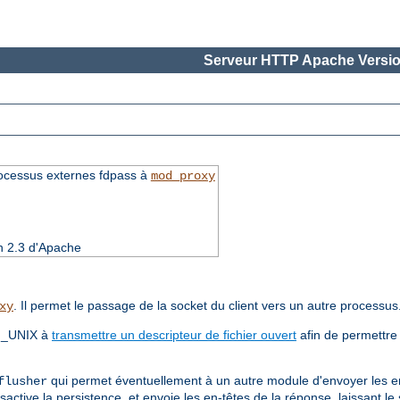
Serveur HTTP Apache Versio
rocessus externes fdpass à
mod_proxy
on 2.3 d'Apache
. Il permet le passage de la socket du client vers un autre processus
xy
AF_UNIX à
transmettre un descripteur de fichier ouvert
afin de permettre
qui permet éventuellement à un autre module d'envoyer les e
flusher
active la persistence, et envoie les en-têtes de la réponse, laissant l