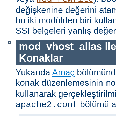
değişkenine değerini ata
bu iki modülden biri kull
SSI belgeleri yanlış değerle
mod_vhost_alias ile
Konaklar
Yukarıda
Amaç
bölümünde
konak düzenlemesinin
mo
kullanarak gerçekleştirilmi
bölümü a
apache2.conf