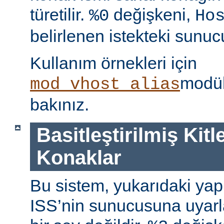
türetilir.
değişkeni,
%0
Ho
belirlenen istekteki sunucu
Kullanım örnekleri için
modül
mod_vhost_alias
bakınız.
Basitleştirilmiş Kitl
Konaklar
Bu sistem, yukarıdaki yap
ISS’nin sunucusuna uyar