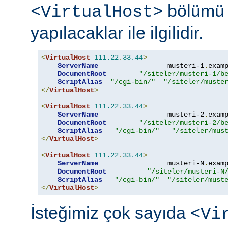
bölümü 
<VirtualHost>
yapılacaklar ile ilgilidir.
<
VirtualHost
111.22
.
33.44
>
ServerName
                 musteri-1
.
exam
DocumentRoot
"/siteler/musteri-1/b
ScriptAlias
"/cgi-bin/"
"/siteler/muste
</
VirtualHost
>
<
VirtualHost
111.22
.
33.44
>
ServerName
                 musteri-2
.
exam
DocumentRoot
"/siteler/musteri-2/b
ScriptAlias
"/cgi-bin/"
"/siteler/mus
</
VirtualHost
>
<
VirtualHost
111.22
.
33.44
>
ServerName
                 musteri-N
.
exam
DocumentRoot
"/siteler/musteri-N
ScriptAlias
"/cgi-bin/"
"/siteler/must
</
VirtualHost
>
İsteğimiz çok sayıda
<Vi