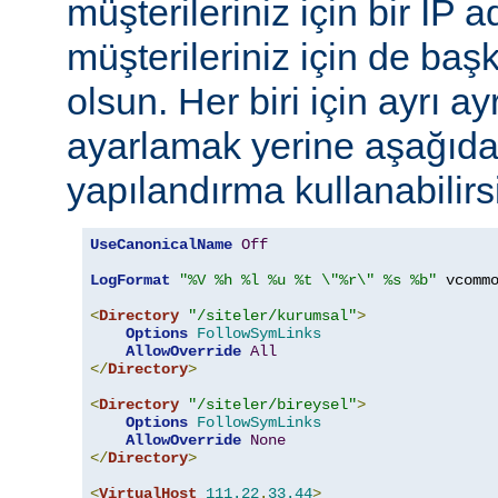
müşterileriniz için bir IP 
müşterileriniz için de başk
olsun. Her biri için ayrı a
ayarlamak yerine aşağıdak
yapılandırma kullanabilirs
UseCanonicalName
Off
LogFormat
"%V %h %l %u %t \"%r\" %s %b"
 vcommo
<
Directory
"/siteler/kurumsal"
>
Options
FollowSymLinks
AllowOverride
All
</
Directory
>
<
Directory
"/siteler/bireysel"
>
Options
FollowSymLinks
AllowOverride
None
</
Directory
>
<
VirtualHost
111.22
.
33.44
>