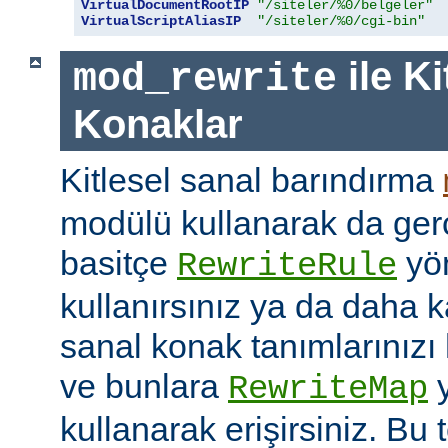
VirtualDocumentRootIP
"/siteler/%0/belgeler"
VirtualScriptAliasIP
"/siteler/%0/cgi-bin"
ile Ki
mod_rewrite
Konaklar
Kitlesel sanal barındırma
modülü kullanarak da gerç
basitçe
yön
RewriteRule
kullanırsınız ya da daha 
sanal konak tanımlarınızı h
ve bunlara
y
RewriteMap
kullanarak erişirsiniz. Bu t