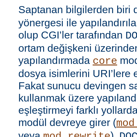
Saptanan bilgilerden biri
yönergesi ile yapılandırıl
olup CGI’ler tarafından
D
ortam değişkeni üzerinden
yapılandırmada
mod
core
dosya isimlerini URI’lere e
Fakat sunucu devingen sa
kullanmak üzere yapılandı
eşleştirmeyi farklı yollar
modül devreye girer (
mod
veya
).
mod_rewrite
DO