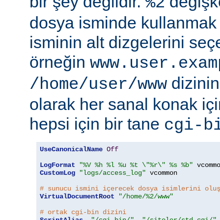
bir şey değildir.
değişke
%2
dosya isminde kullanmak
isminin alt dizgelerini seçe
örneğin
www.user.exam
dizinin
/home/user/www
olarak her sanal konak içi
hepsi için bir tane
cgi-b
UseCanonicalName
Off
LogFormat
"%V %h %l %u %t \"%r\" %s %b"
CustomLog
"logs/access_log"
 vcommon

# sunucu ismini içerecek dosya isimlerini olu
VirtualDocumentRoot
"/home/%2/www"
# ortak cgi-bin dizini
ScriptAlias
"/cgi-bin/"
"/siteler/std-cgi/"