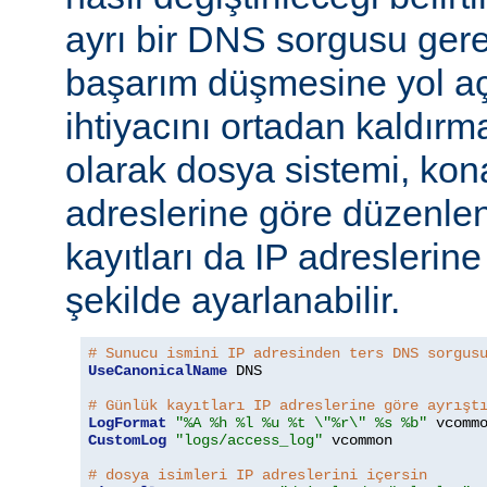
ayrı bir DNS sorgusu ger
başarım düşmesine yol a
ihtiyacını ortadan kaldırm
olarak dosya sistemi, kona
adreslerine göre düzenlen
kayıtları da IP adreslerine
şekilde ayarlanabilir.
# Sunucu ismini IP adresinden ters DNS sorgus
UseCanonicalName
 DNS

# Günlük kayıtları IP adreslerine göre ayrışt
LogFormat
"%A %h %l %u %t \"%r\" %s %b"
CustomLog
"logs/access_log"
 vcommon

# dosya isimleri IP adreslerini içersin