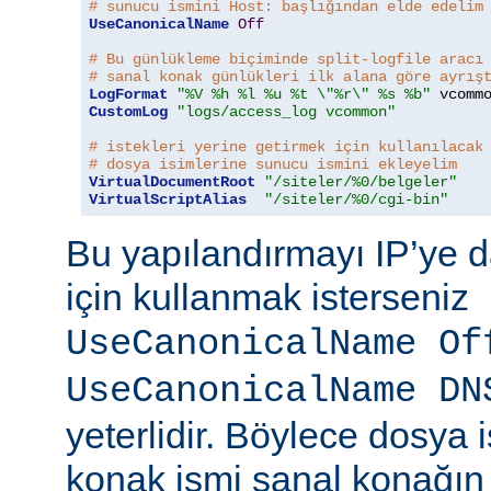
# sunucu ismini Host: başlığından elde edelim
UseCanonicalName
Off
# Bu günlükleme biçiminde split-logfile aracı
# sanal konak günlükleri ilk alana göre ayrış
LogFormat
"%V %h %l %u %t \"%r\" %s %b"
CustomLog
"logs/access_log vcommon"
# istekleri yerine getirmek için kullanılacak
# dosya isimlerine sunucu ismini ekleyelim
VirtualDocumentRoot
"/siteler/%0/belgeler"
VirtualScriptAlias
"/siteler/%0/cgi-bin"
Bu yapılandırmayı IP’ye d
için kullanmak isterseniz
UseCanonicalName Of
UseCanonicalName DN
yeterlidir. Böylece dosya
konak ismi sanal konağın