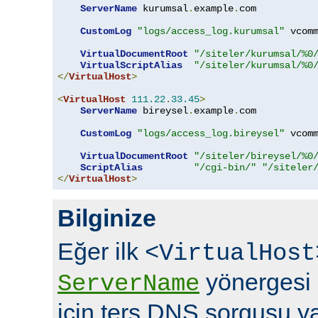
ServerName
 kurumsal
.
example
.
com

CustomLog
"logs/access_log.kurumsal"
 vcomm
VirtualDocumentRoot
"/siteler/kurumsal/%0
VirtualScriptAlias
"/siteler/kurumsal/%0
</
VirtualHost
>
<
VirtualHost
111.22
.
33.45
>
ServerName
 bireysel
.
example
.
com

CustomLog
"logs/access_log.bireysel"
 vcomm
VirtualDocumentRoot
"/siteler/bireysel/%0
ScriptAlias
"/cgi-bin/"
"/siteler
</
VirtualHost
>
Bilginize
Eğer ilk
<VirtualHost
yönergesi i
ServerName
için ters DNS sorgusu ya