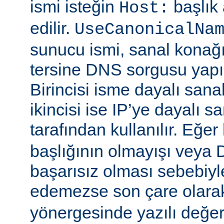
ismi isteğin
başlık
Host:
edilir.
UseCanonicalNa
sunucu ismi, sanal konağ
tersine DNS sorgusu yapıla
Birincisi isme dayalı sana
ikincisi ise IP’ye dayalı s
tarafından kullanılır. Eğer
başlığının olmayışı vey
başarısız olması sebebiyl
edemezse son çare olar
yönergesinde yazılı değeri