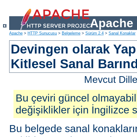
Apache 
Apache
>
HTTP Sunucusu
>
Belgeleme
>
Sürüm 2.4
>
Sanal Konaklar
Devingen olarak Yapı
Kitlesel Sanal Barın
Mevcut Dill
Bu çeviri güncel olmayabil
değişiklikler için İngilizce
Bu belgede sanal konakların