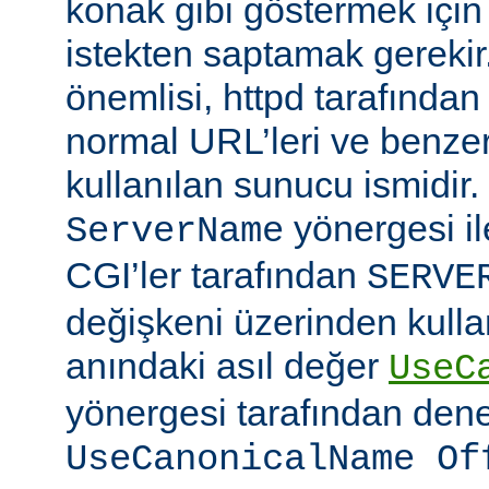
konak gibi göstermek için b
istekten saptamak gerekir
önemlisi, httpd tarafından
normal URL’leri ve benzer
kullanılan sunucu ismidir
yönergesi ile
ServerName
CGI’ler tarafından
SERVE
değişkeni üzerinden kullan
anındaki asıl değer
UseC
yönergesi tarafından denet
UseCanonicalName Of