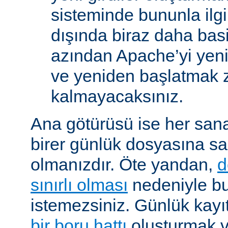
sisteminde bununla ilgi
dışında biraz daha basi
azından Apache’yi yen
ve yeniden başlatmak 
kalmayacaksınız.
Ana götürüsü ise her sana
birer günlük dosyasına s
olmanızdır. Öte yandan,
d
sınırlı olması
nedeniyle b
istemezsiniz. Günlük kayıtl
bir boru hattı
oluşturmak v