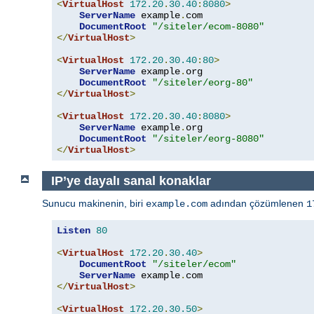
<
VirtualHost
172.20
.
30.40
:
8080
>
ServerName
 example
.
com

DocumentRoot
"/siteler/ecom-8080"
</
VirtualHost
>
<
VirtualHost
172.20
.
30.40
:
80
>
ServerName
 example
.
org

DocumentRoot
"/siteler/eorg-80"
</
VirtualHost
>
<
VirtualHost
172.20
.
30.40
:
8080
>
ServerName
 example
.
org

DocumentRoot
"/siteler/eorg-8080"
</
VirtualHost
>
IP’ye dayalı sanal konaklar
Sunucu makinenin, biri
adından çözümlenen
example.com
1
Listen
80
<
VirtualHost
172.20
.
30.40
>
DocumentRoot
"/siteler/ecom"
ServerName
 example
.
</
VirtualHost
>
<
VirtualHost
172.20
.
30.50
>