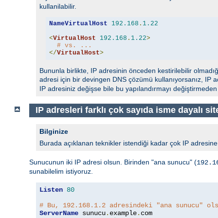
kullanilabilir.
NameVirtualHost
192.168
.
1.22
<
VirtualHost
192.168
.
1.22
>
# vs. ...
</
VirtualHost
>
Bununla birlikte, IP adresinin önceden kestirilebilir olmadı
adresi için bir devingen DNS çözümü kullanıyorsanız, IP a
IP adresiniz değişse bile bu yapılandırmayı değiştirmeden k
IP adresleri farklı çok sayıda isme dayalı sit
Bilginize
Burada açıklanan teknikler istendiği kadar çok IP adresine g
Sunucunun iki IP adresi olsun. Birinden "ana sunucu" (
192.1
sunabilelim istiyoruz.
Listen
80
# Bu, 192.168.1.2 adresindeki "ana sunucu" ol
ServerName
 sunucu
.
example
.