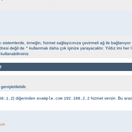
ğı sistemlerde, örneğin, hizmet sağlayıcınıza çevirmeli ağ ile bağlanıyor
dresi değil de
kullanmak daha çok işinize yarayacaktır. Yıldız imi her 
*
ullanabilirsiniz.
e
enişletilebilir.
) diğerinden
hizmet versin. Bu ara
68.1.2
example.com
192.168.2.2
sun