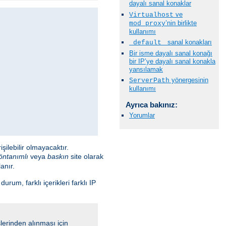
dayalı sanal konaklar
ve
Virtualhost
’nin birlikte
mod_proxy
kullanımı
sanal konakları
_default_
Bir isme dayalı sanal konağı
bir IP’ye dayalı sanal konakla
yansılamak
yönergesinin
ServerPath
kullanımı
Ayrıca bakınız:
Yorumlar
ilebilir olmayacaktır.
öntanımlı
veya
baskın
site olarak
anır.
um, farklı içerikleri farklı IP
slerinden alınması için