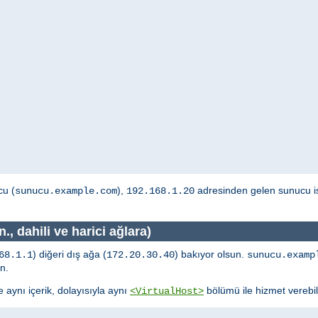
cu (
),
adresinden gelen sunucu is
sunucu.example.com
192.168.1.20
., dahili ve harici ağlara)
) diğeri dış ağa (
) bakıyor olsun.
68.1.1
172.20.30.40
sunucu.examp
n.
aynı içerik, dolayısıyla aynı
bölümü ile hizmet verebili
<VirtualHost>