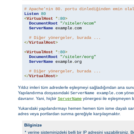
# Apache’nin 80. portu dinlediğinden emin ola
Listen
80
<
VirtualHost
*:
80
>
DocumentRoot
"/siteler/ecom"
ServerName
 example
.
com

# Diğer yönergeler, burada ...
</
VirtualHost
>
<
VirtualHost
*:
80
>
DocumentRoot
"/siteler/eorg"
ServerName
 example
.
org

# Diğer yönergeler, burada ...
</
VirtualHost
>
Yıldız imleri tüm adreslerle eşleşmeyi sağladığından ana sunu
Yapılandırma dosyasındaki
yöner
ServerName example.com
davranır. Yani, hiçbir
yönergesi ile eşleşmeyen bir
ServerName
Yukarıdaki yapılandırmayı hemen hemen tüm isme dayalı sanal ko
adres veya portlardan sunma gereğiyle karşılaşmaktır.
Bilginize
yerine sisteminizdeki belli bir IP adresini yazabilirsiniz.
*