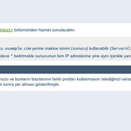
bölümünden hizmet sunulacaktır.
lHost>
yerine makine ismini (
) kullanabilir (
cu.example.com
sunucu
ServerAl
sadece
belirtmekle sunucunun tüm IP adreslerine yine aynı içerikle yanı
*
u ve bunların bazılarının farklı portları kullanmasını istediğinizi vars
n sonra yer alması gösterilmiştir.