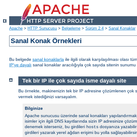
Apache
>
HTTP Sunucusu
>
Belgeleme
>
Sürüm 2.4
>
Sanal Konaklar
Sanal Konak Örnekleri
Bu belgede
sanal konaklarla
ile ilgili olarak karşılaşılması olası 
IP’ye dayalı
sanal konaklar aracılığıyla çok sayıda sitenin sunumu ile
Tek bir IP ile çok sayıda isme dayalı site
Bu örnekte, makinenizin tek bir IP adresine çözümlenen çok
vermek istediğinizi varsayalım.
Bilginize
Apache sunucusu üzerinde sanal konakları yapılandırmakla b
isimler için ilgili DNS kayıtlarında sizin IP adresinize çöz
denemek isterseniz, bu girdileri
dosyanıza yazabilir
hosts
girdileri yazarak yerel ağdan erişimi bu yolla sağlayabilirsi