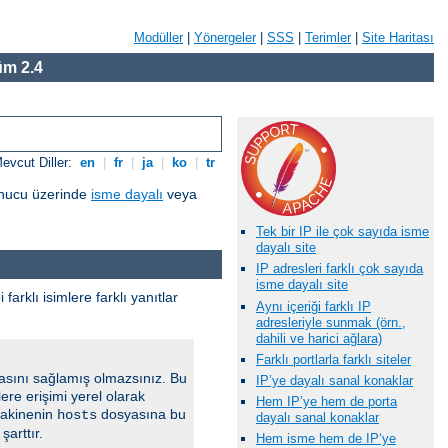
Modüller
|
Yönergeler
|
SSS
|
Terimler
|
Site Haritası
m 2.4
evcut Diller:
en
|
fr
|
ja
|
ko
|
tr
sunucu üzerinde
isme dayalı
veya
Tek bir IP ile çok sayıda isme
dayalı site
IP adresleri farklı çok sayıda
isme dayalı site
i farklı isimlere farklı yanıtlar
Aynı içeriği farklı IP
adresleriyle sunmak (örn.,
dahili ve harici ağlara)
Farklı portlarla farklı siteler
masını sağlamış olmazsınız. Bu
IP’ye dayalı sanal konaklar
lere erişimi yerel olarak
Hem IP’ye hem de porta
makinenin
dosyasına bu
hosts
dayalı sanal konaklar
şarttır.
Hem isme hem de IP‘ye