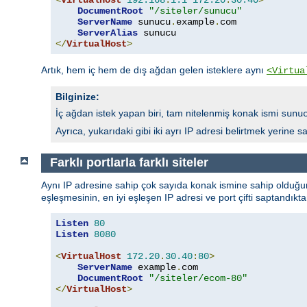
<
VirtualHost
192.168
.
1.1
172.20
.
30.40
>
DocumentRoot
"/siteler/sunucu"
ServerName
 sunucu
.
example
.
com

ServerAlias
</
VirtualHost
>
Artık, hem iç hem de dış ağdan gelen isteklere aynı
<Virtua
Bilginize:
İç ağdan istek yapan biri, tam nitelenmiş konak ismi
sunu
Ayrıca, yukarıdaki gibi iki ayrı IP adresi belirtmek yerine 
Farklı portlarla farklı siteler
Aynı IP adresine sahip çok sayıda konak ismine sahip olduğunuz
eşleşmesinin, en iyi eşleşen IP adresi ve port çifti saptandıkta
Listen
80
Listen
8080
<
VirtualHost
172.20
.
30.40
:
80
>
ServerName
 example
.
com

DocumentRoot
"/siteler/ecom-80"
</
VirtualHost
>