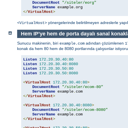
DocumentRoot
"/siteler/eorg"
ServerName
 example
.
</
VirtualHost
>
yönergelerinde belirtilmeyen adreslerle yapıl
<VirtualHost>
Hem IP’ye hem de porta dayalı sanal konakl
Sunucu makinenin, biri
adından çözümlenen
example.com
1
konak da hem 80 hem de 8080 portlarında çalışsınlar istiyoru
Listen
172.20
.
30.40
:
80
Listen
172.20
.
30.40
:
8080
Listen
172.20
.
30.50
:
80
Listen
172.20
.
30.50
:
8080
<
VirtualHost
172.20
.
30.40
:
80
>
DocumentRoot
"/siteler/ecom-80"
ServerName
 example
.
</
VirtualHost
>
<
VirtualHost
172.20
.
30.40
:
8080
>
DocumentRoot
"/siteler/ecom-8080"
ServerName
 example
.
</
VirtualHost
>
<
VirtualHost
172.20
.
30.50
:
80
>