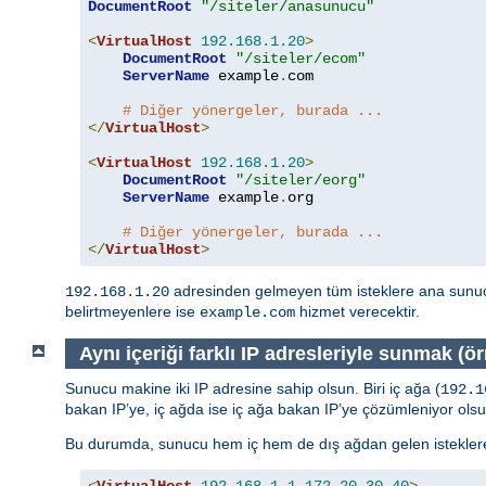
DocumentRoot
"/siteler/anasunucu"
<
VirtualHost
192.168
.
1.20
>
DocumentRoot
"/siteler/ecom"
ServerName
 example
.
com

# Diğer yönergeler, burada ...
</
VirtualHost
>
<
VirtualHost
192.168
.
1.20
>
DocumentRoot
"/siteler/eorg"
ServerName
 example
.
org

# Diğer yönergeler, burada ...
</
VirtualHost
>
adresinden gelmeyen tüm isteklere ana sunu
192.168.1.20
belirtmeyenlere ise
hizmet verecektir.
example.com
Aynı içeriği farklı IP adresleriyle sunmak (örn
Sunucu makine iki IP adresine sahip olsun. Biri iç ağa (
192.1
bakan IP’ye, iç ağda ise iç ağa bakan IP’ye çözümleniyor olsu
Bu durumda, sunucu hem iç hem de dış ağdan gelen isteklere 