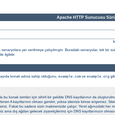
Apache HTTP Sunucusu Sürü
M
tüm senaryolara yer verilmeye çalışılmıştır. Buradaki senaryolar, tek bir 
 ilgilidir.
 sayıda konak adına sahip olduğunu,
ve
gib
example.com
example.org
u konak isimleri için sihirli bir şekilde DNS kayıtlarının da oluşturul
ümlenen A kayıtlarının olması gerekir, yoksa sitenize kimse erişemez. Site
siniz. Fakat bu sadece sizin makinenizde çalışır. Yerel ağınızdaki her 
niz ama dış ağdan gelecek ziyaretçileriniz için DNS kayıtlarınızın olması 