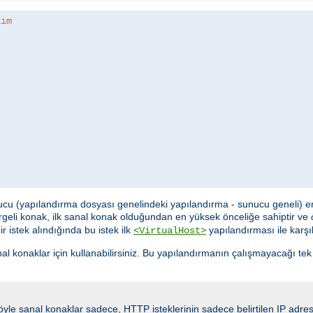
lım
cu (yapılandırma dosyası genelindeki yapılandırma - sunucu geneli) eriş
geli konak, ilk sanal konak olduğundan en yüksek önceliğe sahiptir ve
 istek alındığında bu istek ilk
yapılandırması ile karşıl
<VirtualHost>
naklar için kullanabilirsiniz. Bu yapılandırmanın çalışmayacağı tek dur
 Böyle sanal konaklar sadece, HTTP isteklerinin sadece belirtilen IP adre