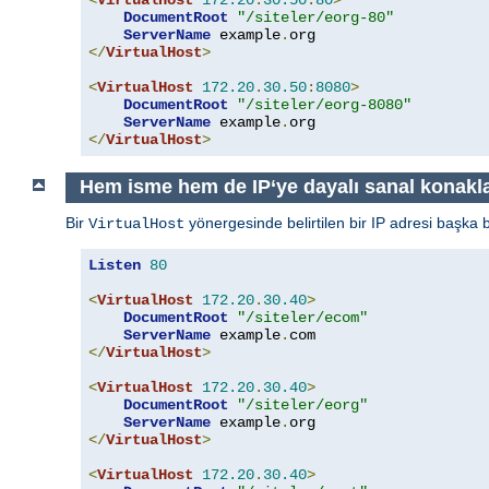
DocumentRoot
"/siteler/eorg-80"
ServerName
 example
.
</
VirtualHost
>
<
VirtualHost
172.20
.
30.50
:
8080
>
DocumentRoot
"/siteler/eorg-8080"
ServerName
 example
.
</
VirtualHost
>
Hem isme hem de IP‘ye dayalı sanal konakl
Bir
yönergesinde belirtilen bir IP adresi başka 
VirtualHost
Listen
80
<
VirtualHost
172.20
.
30.40
>
DocumentRoot
"/siteler/ecom"
ServerName
 example
.
</
VirtualHost
>
<
VirtualHost
172.20
.
30.40
>
DocumentRoot
"/siteler/eorg"
ServerName
 example
.
</
VirtualHost
>
<
VirtualHost
172.20
.
30.40
>