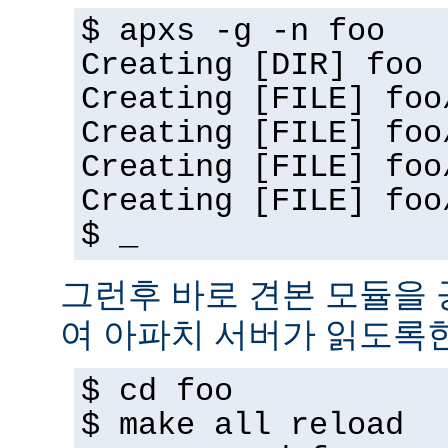
$ apxs -g -n foo
Creating [DIR] foo
Creating [FILE] foo
Creating [FILE] foo
Creating [FILE] foo
Creating [FILE] foo
$ _
그런후 바로 견본 모듈을
여 아파치 서버가 읽도록
$ cd foo
$ make all reload