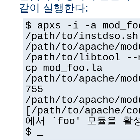
같이 실행한다:
$ apxs -i -a mod_fo
/path/to/instdso.sh
/path/to/apache/mod
/path/to/libtool --
cp mod_foo.la
/path/to/apache/mod
755
/path/to/apache/mod
[/path/to/apache/co
에서 `foo' 모듈을 활
$ _