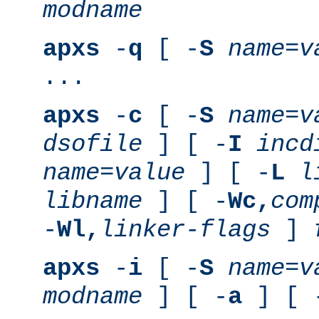
modname
apxs
-
q
[ -
S
name
=
v
...
apxs
-
c
[ -
S
name
=
v
dsofile
] [ -
I
incd
name
=
value
] [ -
L
l
libname
] [ -
Wc,
com
-
Wl,
linker-flags
]
apxs
-
i
[ -
S
name
=
v
modname
] [ -
a
] [ 