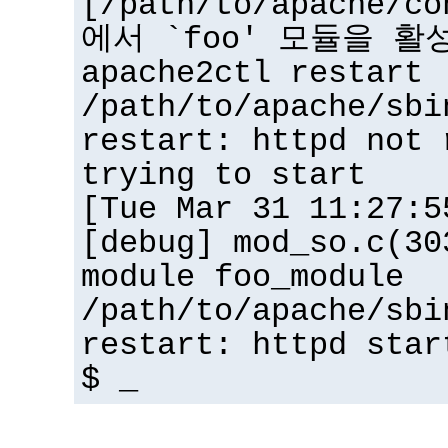
[/path/to/apache/co
에서 `foo' 모듈을 활
apache2ctl restart
/path/to/apache/sbi
restart: httpd not 
trying to start
[Tue Mar 31 11:27:5
[debug] mod_so.c(30
module foo_module
/path/to/apache/sbi
restart: httpd star
$ _