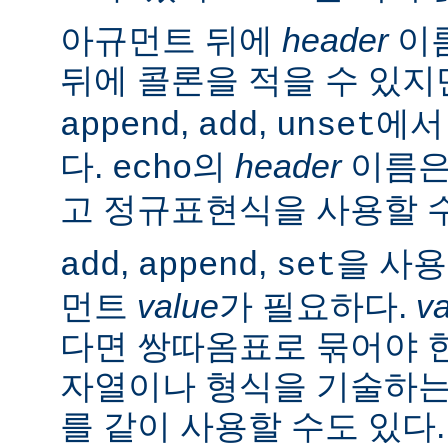
아규먼트 뒤에
header
이름
뒤에 콜론을 적을 수 있지
,
,
에서
append
add
unset
다.
의
header
이름은
echo
고 정규표현식을 사용할 수
,
,
을 사
add
append
set
먼트
value
가 필요하다.
v
다면 쌍따옴표로 묶어야 
자열이나 형식을 기술하는
를 같이 사용할 수도 있다