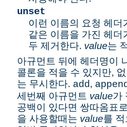
unset
이런 이름의 요청 헤더
같은 이름을 가진 헤더
두 제거한다.
value
는 
아규먼트 뒤에 헤더명이 
콜론을 적을 수 있지만, 
는 무시한다.
,
add
appen
세번째 아규먼트
value
가
공백이 있다면 쌍따옴표로 묶
을 사용할때는
value
를 적