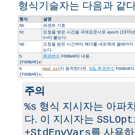
형식기술자는 다음과 같다
형식
설명
퍼센트 기호
%%
요청을 받은 시간을 국제표준시로 epoch (1970
%t
이 붙는다.
t=
요청을 받은 시간부터 헤더를 네트웍에 쓸때까지 걸
%D
는다.
환경변수
의 내용.
%
FOOBAR
{FOOBAR}e
이 동작한다면,
SSL 환경변수
의
%
mod_ssl
FOOBAR
{FOOBAR}s
주의
형식 지시자는 아파치 
%s
다. 이 지시자는
SSLOpt
를 사용하
+StdEnvVars