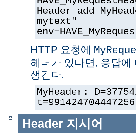
HAVE_MyRequestHea
Header add MyHead
mytext"
env=HAVE_MyReques
HTTP 요청에
MyRequ
헤더가 있다면, 응답에
생긴다.
MyHeader: D=37754
t=991424704447256
Header
지시어