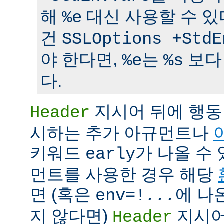
해
대신 사용할 수 있
%e
건
SSLOptions +StdE
야 한다면,
는
보다
%e
%s
다.
지시어 뒤에 행동
Header
시하는 추가 아규먼트나
키워드
가 나올 수 
early
먼트를 사용한 경우 해당
면 (혹은
에 나
env=!
...
지 않다면)
지시어
Header