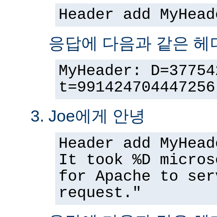
Header add MyHead
응답에 다음과 같은 헤
MyHeader: D=37754
t=991424704447256
Joe에게 안녕
Header add MyHead
It took %D micros
for Apache to ser
request."