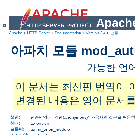
Apache
Apache
>
HTTP Server
>
Documentation
>
Version 2.4
>
모듈
아파치 모듈 mod_aut
가능한 언
이 문서는 최신판 번역이 
변경된 내용은 영어 문서를
설명:
인증영역에 "익명(anonymous)" 사용자의 접근을 허용
상태:
Extension
모듈명:
authn_anon_module