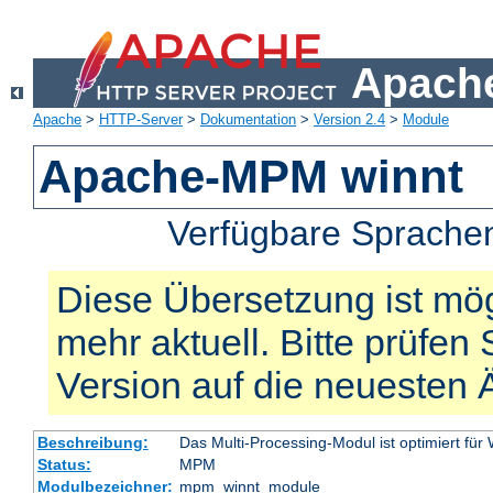
Apache
Apache
>
HTTP-Server
>
Dokumentation
>
Version 2.4
>
Module
Apache-MPM winnt
Verfügbare Sprache
Diese Übersetzung ist mög
mehr aktuell. Bitte prüfen 
Version auf die neuesten
Beschreibung:
Das Multi-Processing-Modul ist optimiert für
Status:
MPM
Modulbezeichner:
mpm_winnt_module